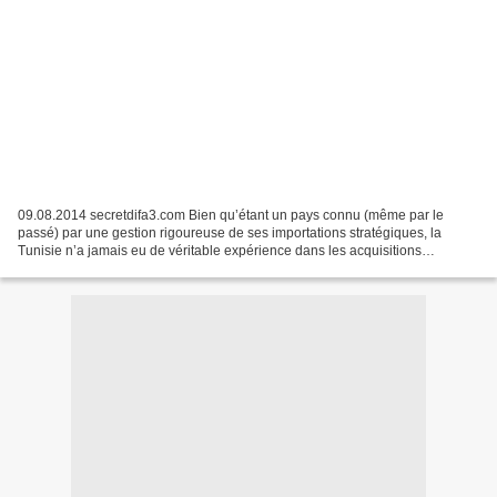
09.08.2014 secretdifa3.com Bien qu’étant un pays connu (même par le
passé) par une gestion rigoureuse de ses importations stratégiques, la
Tunisie n’a jamais eu de véritable expérience dans les acquisitions
complexes en armement. Mis à part le C130J et...