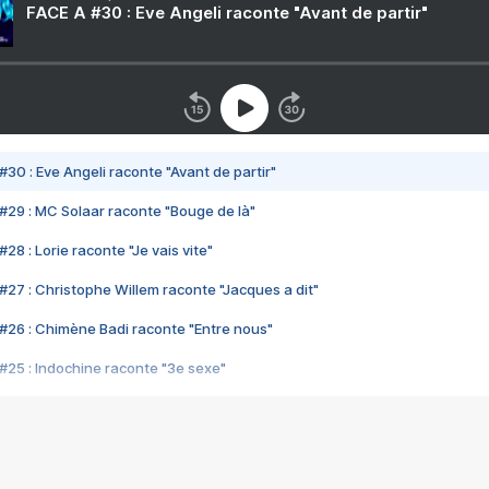
FACE A #30 : Eve Angeli raconte "Avant de partir"
#30 : Eve Angeli raconte "Avant de partir"
#29 : MC Solaar raconte "Bouge de là"
28 : Lorie raconte "Je vais vite"
#27 : Christophe Willem raconte "Jacques a dit"
#26 : Chimène Badi raconte "Entre nous"
#25 : Indochine raconte "3e sexe"
#24 : Zaho raconte "C'est chelou"
#23 : Patrick Bruel raconte "Au café des délices"
#22 : Kyo raconte "Le chemin"