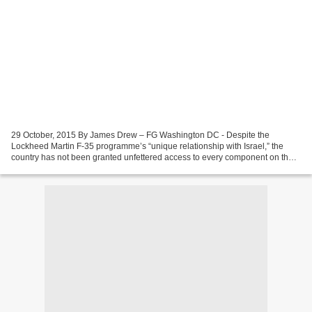
29 October, 2015 By James Drew – FG Washington DC - Despite the
Lockheed Martin F-35 programme’s “unique relationship with Israel,” the
country has not been granted unfettered access to every component on the
33 aircraft it intends to purchase. Tel Aviv...