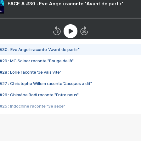
FACE A #30 : Eve Angeli raconte "Avant de partir"
#30 : Eve Angeli raconte "Avant de partir"
#29 : MC Solaar raconte "Bouge de là"
28 : Lorie raconte "Je vais vite"
#27 : Christophe Willem raconte "Jacques a dit"
#26 : Chimène Badi raconte "Entre nous"
#25 : Indochine raconte "3e sexe"
#24 : Zaho raconte "C'est chelou"
#23 : Patrick Bruel raconte "Au café des délices"
#22 : Kyo raconte "Le chemin"