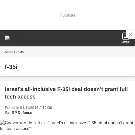
Publicité
MENU
Accueil
» f-35i
f-35i
Israel’s all-inclusive F-35I deal doesn’t grant full
tech access
Publié le 01/11/2015 à 12:30
Par
RP Defense