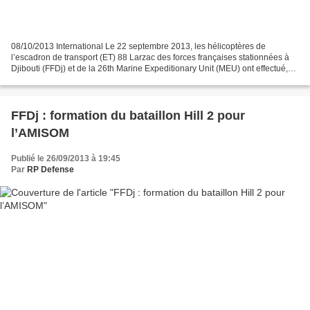
08/10/2013 International Le 22 septembre 2013, les hélicoptères de
l’escadron de transport (ET) 88 Larzac des forces françaises stationnées à
Djibouti (FFDj) et de la 26th Marine Expeditionary Unit (MEU) ont effectué,
au large de Djibouti, un entraînement...
FFDj : formation du bataillon Hill 2 pour
l’AMISOM
Publié le 26/09/2013 à 19:45
Par
RP Defense