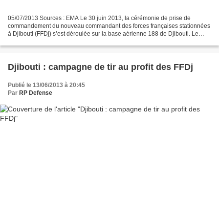
05/07/2013 Sources : EMA Le 30 juin 2013, la cérémonie de prise de
commandement du nouveau commandant des forces françaises stationnées
à Djibouti (FFDj) s’est déroulée sur la base aérienne 188 de Djibouti. Le
général de brigade aérienne Joël Rode succède...
Djibouti : campagne de tir au profit des FFDj
Publié le 13/06/2013 à 20:45
Par
RP Defense