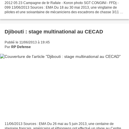
2012 05 23 Campagne de tir Rafale - Koron photo SGT CONGINI - FFDj -
099 13/06/2013 Sources : EMA Du 18 au 30 mai 2013, une vingtaine de
pilotes et une soixantaine de mécaniciens des escadrons de chasse 3/11 «
Corse » des Forces françaises stationnées...
Djibouti : stage multinational au CECAD
Publié le 11/06/2013 à 19:45
Par
RP Defense
11/06/2013 Sources : EMA Du 26 mai au 5 juin 2013, une centaine de
stagiaire français, américains et éthiopiens ont effectué un stage au Centre