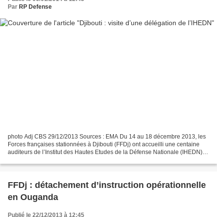
Par
RP Defense
photo Adj CBS 29/12/2013 Sources : EMA Du 14 au 18 décembre 2013, les
Forces françaises stationnées à Djibouti (FFDj) ont accueilli une centaine
auditeurs de l’Institut des Hautes Etudes de la Défense Nationale (IHEDN)
dans le cadre de leur 66e mission...
FFDj : détachement d’instruction opérationnelle
en Ouganda
Publié le 22/12/2013 à 12:45