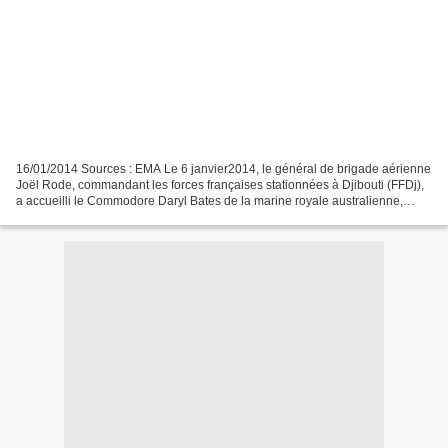
16/01/2014 Sources : EMA Le 6 janvier2014, le général de brigade aérienne
Joël Rode, commandant les forces françaises stationnées à Djibouti (FFDj),
a accueilli le Commodore Daryl Bates de la marine royale australienne,
commandant la Combined Task Force...