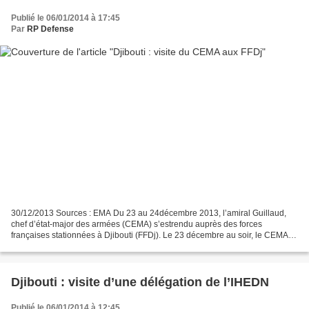
Publié le 06/01/2014 à 17:45
Par
RP Defense
30/12/2013 Sources : EMA Du 23 au 24décembre 2013, l’amiral Guillaud,
chef d’état-major des armées (CEMA) s’estrendu auprès des forces
françaises stationnées à Djibouti (FFDj). Le 23 décembre au soir, le CEMA a
été accueilli à son arrivée par le général...
Djibouti : visite d’une délégation de l’IHEDN
Publié le 06/01/2014 à 12:45