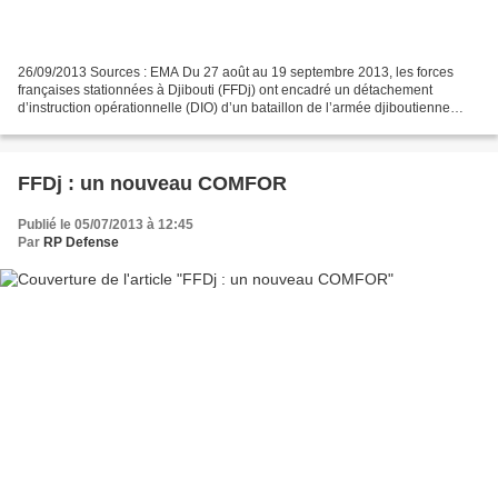
26/09/2013 Sources : EMA Du 27 août au 19 septembre 2013, les forces
françaises stationnées à Djibouti (FFDj) ont encadré un détachement
d’instruction opérationnelle (DIO) d’un bataillon de l’armée djiboutienne
prochainement engagé au sein de la Mission...
FFDj : un nouveau COMFOR
Publié le 05/07/2013 à 12:45
Par
RP Defense