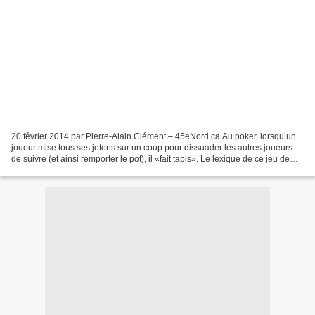
20 février 2014 par Pierre-Alain Clément – 45eNord.ca Au poker, lorsqu’un
joueur mise tous ses jetons sur un coup pour dissuader les autres joueurs
de suivre (et ainsi remporter le pot), il «fait tapis». Le lexique de ce jeu de
bluff et de hasard aux...