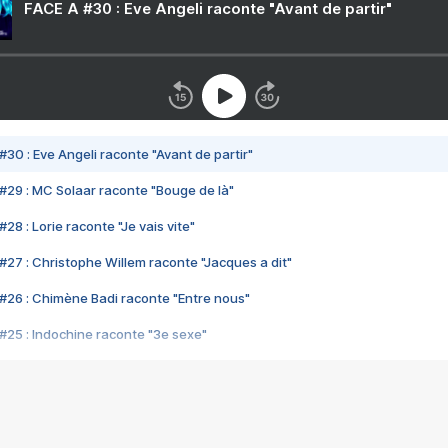
FACE A #30 : Eve Angeli raconte "Avant de partir"
#30 : Eve Angeli raconte "Avant de partir"
#29 : MC Solaar raconte "Bouge de là"
28 : Lorie raconte "Je vais vite"
#27 : Christophe Willem raconte "Jacques a dit"
#26 : Chimène Badi raconte "Entre nous"
#25 : Indochine raconte "3e sexe"
#24 : Zaho raconte "C'est chelou"
#23 : Patrick Bruel raconte "Au café des délices"
#22 : Kyo raconte "Le chemin"