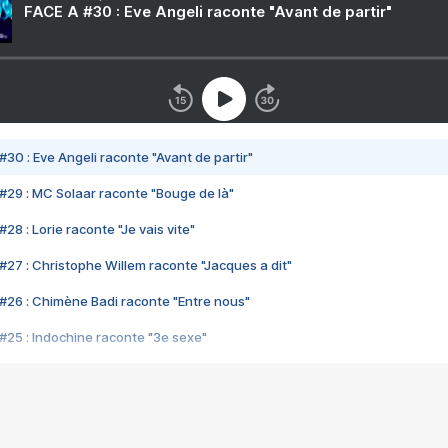
FACE A #30 : Eve Angeli raconte "Avant de partir"
#30 : Eve Angeli raconte "Avant de partir"
#29 : MC Solaar raconte "Bouge de là"
28 : Lorie raconte "Je vais vite"
#27 : Christophe Willem raconte "Jacques a dit"
#26 : Chimène Badi raconte "Entre nous"
#25 : Indochine raconte "3e sexe"
#24 : Zaho raconte "C'est chelou"
#23 : Patrick Bruel raconte "Au café des délices"
#22 : Kyo raconte "Le chemin"