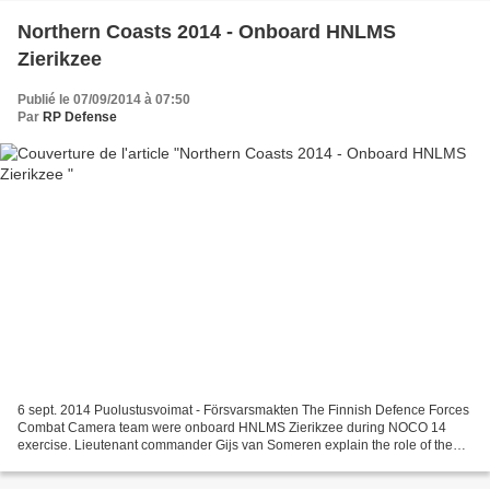
Northern Coasts 2014 - Onboard HNLMS
Zierikzee
Publié le 07/09/2014 à 07:50
Par
RP Defense
6 sept. 2014 Puolustusvoimat - Försvarsmakten The Finnish Defence Forces
Combat Camera team were onboard HNLMS Zierikzee during NOCO 14
exercise. Lieutenant commander Gijs van Someren explain the role of the
Zierikzee during the Northern Coasts 2014 exercise....