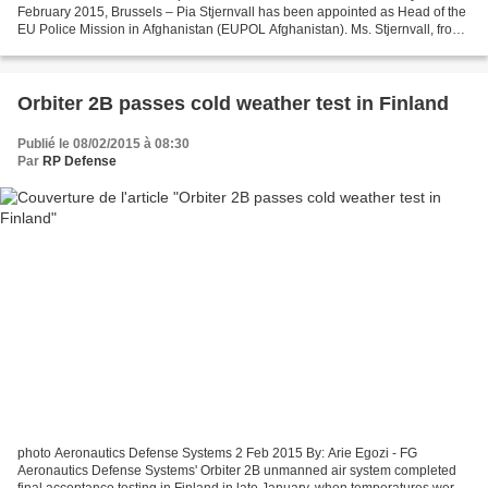
February 2015, Brussels – Pia Stjernvall has been appointed as Head of the
EU Police Mission in Afghanistan (EUPOL Afghanistan). Ms. Stjernvall, from
Finland, takes up her duties on 16 February...
Orbiter 2B passes cold weather test in Finland
Publié le 08/02/2015 à 08:30
Par
RP Defense
photo Aeronautics Defense Systems 2 Feb 2015 By: Arie Egozi - FG
Aeronautics Defense Systems' Orbiter 2B unmanned air system completed
final acceptance testing in Finland in late January, when temperatures were