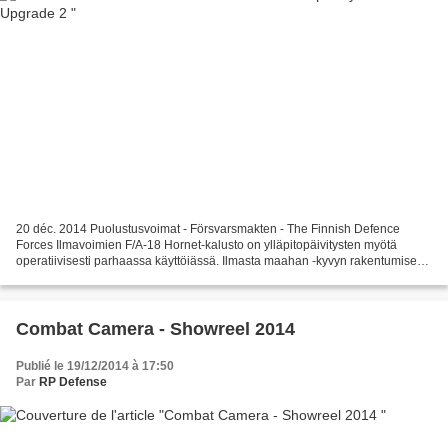
20 déc. 2014 Puolustusvoimat - Försvarsmakten - The Finnish Defence
Forces Ilmavoimien F/A-18 Hornet-kalusto on ylläpitopäivitysten myötä
operatiivisesti parhaassa käyttöiässä. Ilmasta maahan -kyvyn rakentumisen
myötä kaluston koko operatiivinen kyky...
Combat Camera - Showreel 2014
Publié le 19/12/2014 à 17:50
Par
RP Defense