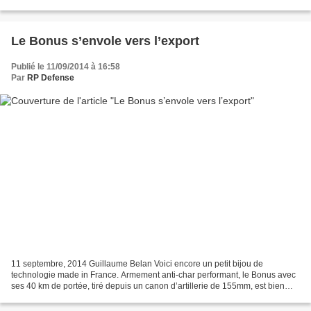
unmanned air systems (UAS) to the Finnish army....
Le Bonus s’envole vers l’export
Publié le 11/09/2014 à 16:58
Par
RP Defense
11 septembre, 2014 Guillaume Belan Voici encore un petit bijou de
technologie made in France. Armement anti-char performant, le Bonus avec
ses 40 km de portée, tiré depuis un canon d’artillerie de 155mm, est bien
plus qu’un simple obus, mais une munition...