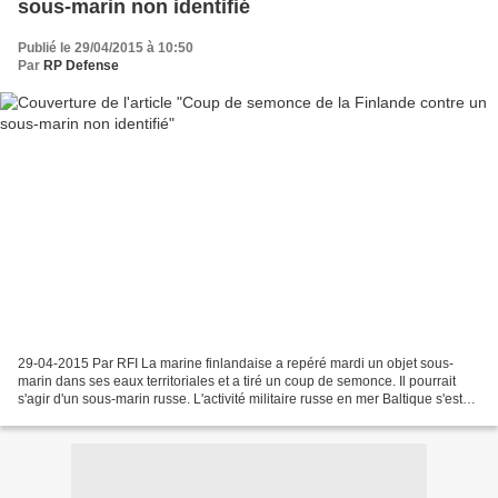
sous-marin non identifié
Publié le 29/04/2015 à 10:50
Par
RP Defense
29-04-2015 Par RFI La marine finlandaise a repéré mardi un objet sous-
marin dans ses eaux territoriales et a tiré un coup de semonce. Il pourrait
s'agir d'un sous-marin russe. L'activité militaire russe en mer Baltique s'est
accrue depuis quelques mois...