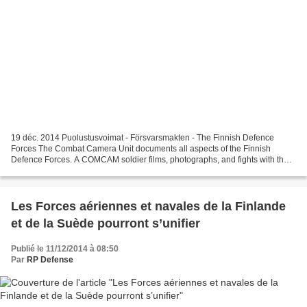
19 déc. 2014 Puolustusvoimat - Försvarsmakten - The Finnish Defence
Forces The Combat Camera Unit documents all aspects of the Finnish
Defence Forces. A COMCAM soldier films, photographs, and fights with the
unit they are embedded in, so that the Defence...
Les Forces aériennes et navales de la Finlande
et de la Suède pourront s’unifier
Publié le 11/12/2014 à 08:50
Par
RP Defense