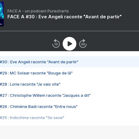
FACE A - un podcast Purecharts
FACE A #30 : Eve Angeli raconte "Avant de partir"
#30 : Eve Angeli raconte "Avant de partir"
#29 : MC Solaar raconte "Bouge de là"
28 : Lorie raconte "Je vais vite"
#27 : Christophe Willem raconte "Jacques a dit"
#26 : Chimène Badi raconte "Entre nous"
#25 : Indochine raconte "3e sexe"
#24 : Zaho raconte "C'est chelou"