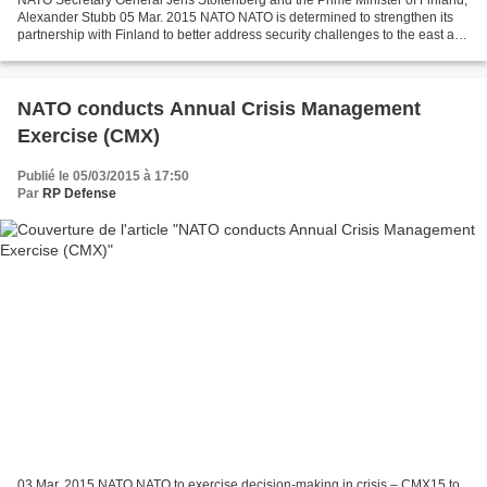
NATO Secretary General Jens Stoltenberg and the Prime Minister of Finland,
Alexander Stubb 05 Mar. 2015 NATO NATO is determined to strengthen its
partnership with Finland to better address security challenges to the east and
south, NATO Secretary General...
NATO conducts Annual Crisis Management
Exercise (CMX)
Publié le 05/03/2015 à 17:50
Par
RP Defense
03 Mar. 2015 NATO NATO to exercise decision-making in crisis – CMX15 to