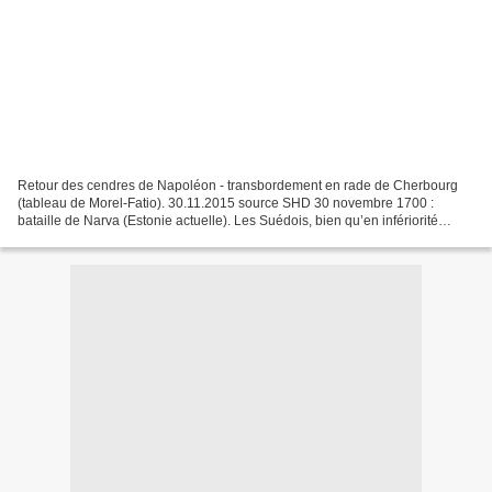
Retour des cendres de Napoléon - transbordement en rade de Cherbourg
(tableau de Morel-Fatio). 30.11.2015 source SHD 30 novembre 1700 :
bataille de Narva (Estonie actuelle). Les Suédois, bien qu’en infériorité
numérique, écrasent les Russes en profitant...