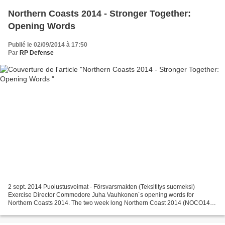
Northern Coasts 2014 - Stronger Together:
Opening Words
Publié le 02/09/2014 à 17:50
Par
RP Defense
2 sept. 2014 Puolustusvoimat - Försvarsmakten (Teksititys suomeksi)
Exercise Director Commodore Juha Vauhkonen´s opening words for
Northern Coasts 2014. The two week long Northern Coast 2014 (NOCO14)
exercise, arranged in August and September is the Navy's...