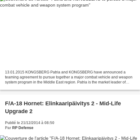
13.01.2015 KONGSBERG Patria and KONGSBERG have announced a
teaming agreement to pursue together a major combat vehicle and weapon
system program in the Middle East region. Patria is the market leader of
modern 8x8 wheeled armoured vehicles and turreted...
F/A-18 Hornet: Elinkaaripäivitys 2 - Mid-Life
Upgrade 2
Publié le 21/12/2014 à 08:50
Par
RP Defense