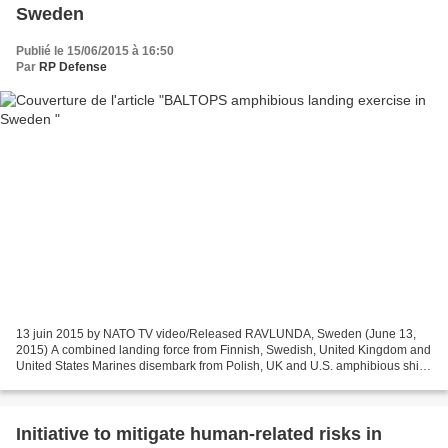
Sweden
Publié le 15/06/2015 à 16:50
Par
RP Defense
13 juin 2015 by NATO TV video/Released RAVLUNDA, Sweden (June 13,
2015) A combined landing force from Finnish, Swedish, United Kingdom and
United States Marines disembark from Polish, UK and U.S. amphibious ships
to conduct an amphibious landing rehearsal...
Initiative to mitigate human-related risks in