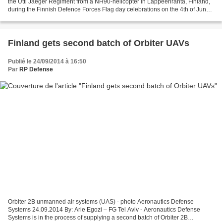
the Utti Jaeger Regiment from a NH90-helicopter in Lappeenranta, Finland,
during the Finnish Defence Forces Flag day celebrations on the 4th of June
2014. Utin jääkärirykmentin...
Finland gets second batch of Orbiter UAVs
Publié le 24/09/2014 à 16:50
Par
RP Defense
Orbiter 2B unmanned air systems (UAS) - photo Aeronautics Defense
Systems 24.09.2014 By: Arie Egozi – FG Tel Aviv - Aeronautics Defense
Systems is in the process of supplying a second batch of Orbiter 2B