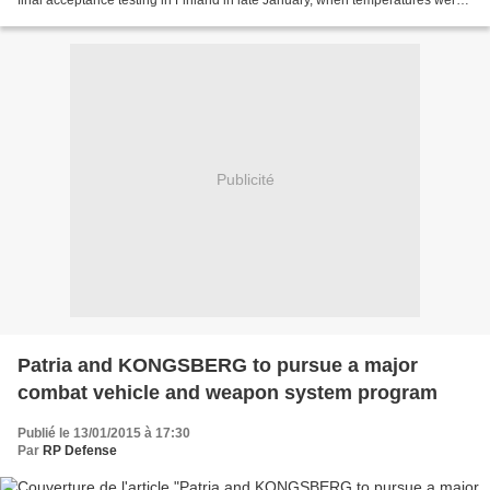
as low as -25˚C (-13˚F). Deputy chief executive...
Publicité
Patria and KONGSBERG to pursue a major
combat vehicle and weapon system program
Publié le 13/01/2015 à 17:30
Par
RP Defense