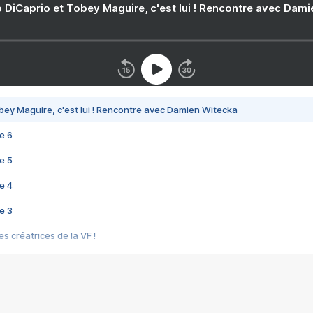
 DiCaprio et Tobey Maguire, c'est lui ! Rencontre avec Dam
bey Maguire, c'est lui ! Rencontre avec Damien Witecka
e 6
e 5
e 4
e 3
s créatrices de la VF !
e 2
e 1
e Mektoub My Love arrive enfin ! Rencontre avec Shaïn Boumedine et Sal