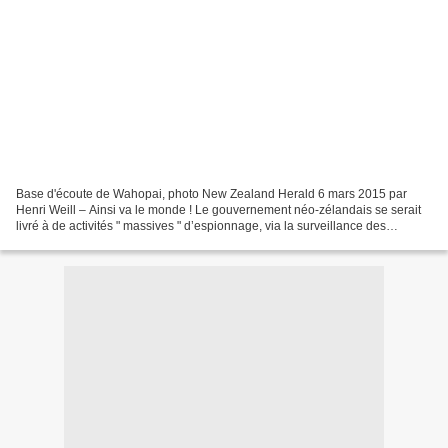
Base d'écoute de Wahopai, photo New Zealand Herald 6 mars 2015 par
Henri Weill – Ainsi va le monde ! Le gouvernement néo-zélandais se serait
livré à de activités " massives " d’espionnage, via la surveillance des
réseaux de téléphonie mobile dans plusieurs...