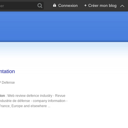
Connexion
+
Créer mon blog
ntation
P Defense
tion
: Web review defence industry - Revue
ndustrie de défense - company information -
France, Europe and elsewhere ...