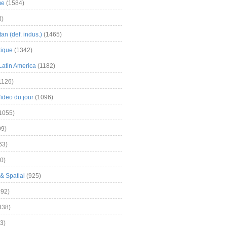
me
(1584)
3)
an (def. indus.)
(1465)
tique
(1342)
Latin America
(1182)
1126)
Video du jour
(1096)
1055)
9)
63)
0)
& Spatial
(925)
92)
838)
3)