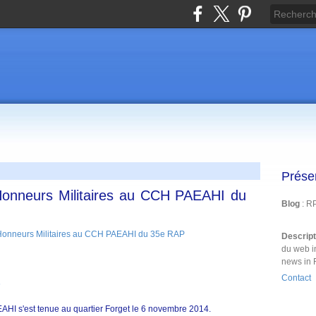
Prése
Honneurs Militaires au CCH PAEAHI du
Blog
: R
Descrip
du web i
news in 
Contact
6
 s'est tenue au quartier Forget le 6 novembre 2014.