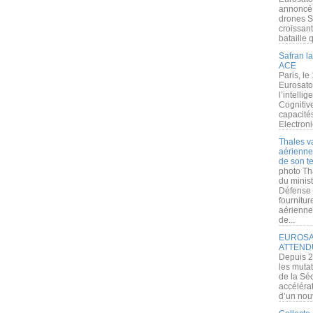
annoncé l
drones S
croissan
bataille q
Safran la
ACE
Paris, le
Eurosato
l’intelli
Cognitive
capacité
Electroni
Thales v
aérienne 
de son te
photo Th
du minist
Défense 
fournitu
aérienne
de...
EUROSAT
ATTEND
Depuis 2
les muta
de la Sé
accélérat
d’un nouv