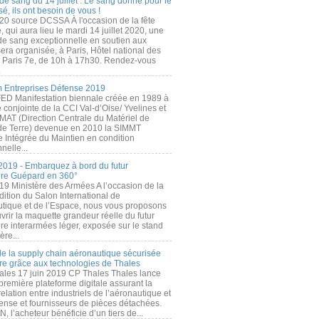
de sang du 14 juillet : Le sang donné pour le
é, ils ont besoin de vous !
20 source DCSSA À l'occasion de la fête
, qui aura lieu le mardi 14 juillet 2020, une
 de sang exceptionnelle en soutien aux
era organisée, à Paris, Hôtel national des
s Paris 7e, de 10h à 17h30. Rendez-vous
.
 Entreprises Défense 2019
FED Manifestation biennale créée en 1989 à
ive conjointe de la CCI Val-d’Oise/ Yvelines et
MAT (Direction Centrale du Matériel de
de Terre) devenue en 2010 la SIMMT
e Intégrée du Maintien en condition
nelle...
2019 - Embarquez à bord du futur
ère Guépard en 360°
19 Ministère des Armées A l’occasion de la
ition du Salon International de
utique et de l’Espace, nous vous proposons
rir la maquette grandeur réelle du futur
ère interarmées léger, exposée sur le stand
ère...
 de la supply chain aéronautique sécurisée
re grâce aux technologies de Thales
ales 17 juin 2019 CP Thales Thales lance
première plateforme digitale assurant la
elation entre industriels de l’aéronautique et
fense et fournisseurs de pièces détachées.
, l’acheteur bénéficie d’un tiers de...