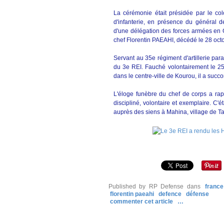
La cérémonie était présidée par le co
d'infanterie, en présence du général 
d'une délégation des forces armées en G
chef Florentin PAEAHI, décédé le 28 oct
Servant au 35e régiment d'artillerie para
du 3e REI. Fauché volontairement le 25 
dans le centre-ville de Kourou, il a suc
L'éloge funèbre du chef de corps a rap
discipliné, volontaire et exemplaire. C'é
auprès des siens à Mahina, village de Tahi
Published by RP Defense
dans
france
florentin paeahi
defence
défense
commenter cet article
…