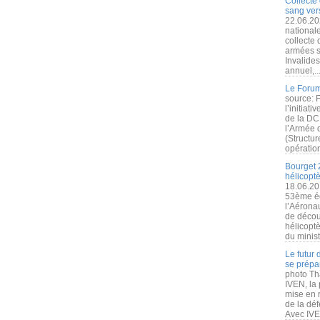
Collecte 
sang vers
22.06.20
nationale
collecte
armées s
Invalide
annuel,..
Le Forum
source: 
l’initiat
de la DC
l’Armée 
(Structur
opération
Bourget 
hélicopt
18.06.20
53ème éd
l’Aérona
de découv
hélicopt
du minist
Le futur
se prépa
photo Th
IVEN, la 
mise en r
de la dé
Avec IVEN