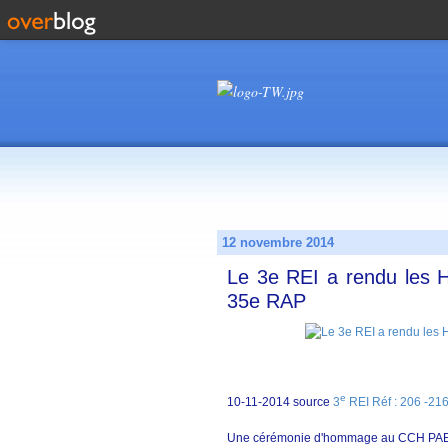
12 novembre 2014
Le 3e REI a rendu les 
35e RAP
e
10-11-2014 source
3
REI Réf : 206 -21
Une cérémonie d'hommage au CCH PAEAHI