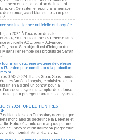
e lancement de sa solution de lutte anti-
kyjacker. Ce système répond à la menace
te des drones, aussi bien sur le champ de
u’à...
nce son intelligence artificielle embarquée
 19 juin 2024 À l’occasion du salon
ry 2024, Safran Electronics & Defense lance
gence artificielle ACE, pour « Advanced
 Engine ». Son objectif est d’intégrer des
s IA dans l’ensemble des produits de Safran
cs...
a fournir un deuxième système de défense
à l’Ukraine pour contribuer à la protection
rritoire
ales 07/06/2024 Thales Group Sous l’égide
ère des Armées français, le ministère de la
ukrainien a signé un contrat pour la
re d’un second système complet de défense
 Thales pour protéger l’Ukraine. Ce système
ORY 2024 : UNE ÉDITION TRÈS
UE
7 éditions, le salon Eurosatory accompagne
tions mondiales du secteur de la Défense et
curité. Notre décennie est marquée par une
ion de l’histoire et l’instauration progressive
el ordre mondial. Ainsi, dans un...