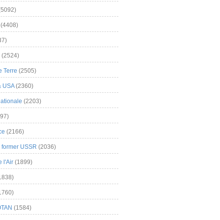
(5092)
(4408)
37)
(2524)
 Terre
(2505)
& USA
(2360)
ationale
(2203)
97)
ce
(2166)
& former USSR
(2036)
l'Air
(1899)
1838)
1760)
OTAN
(1584)