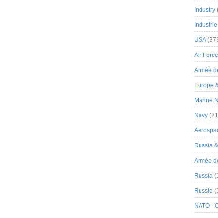
Industry
Industrie
USA
(37
Air Force
Armée de
Europe 
Marine N
Navy
(21
Aerospa
Russia 
Armée de 
Russia
(
Russie
(
NATO - 