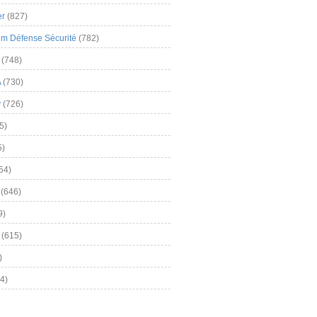
er
(827)
m Défense Sécurité
(782)
(748)
A
(730)
y
(726)
5)
5)
54)
(646)
9)
(615)
)
4)