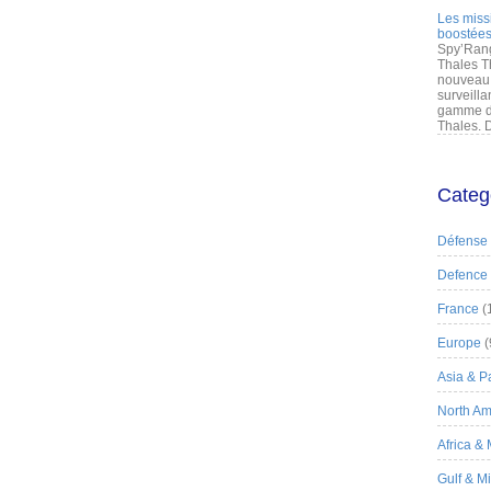
Les miss
boostées
Spy’Rang
Thales T
nouveau 
surveilla
gamme de
Thales. D
Categ
Défense
Defence
France
(
Europe
(
Asia & Pa
North Am
Africa &
Gulf & M