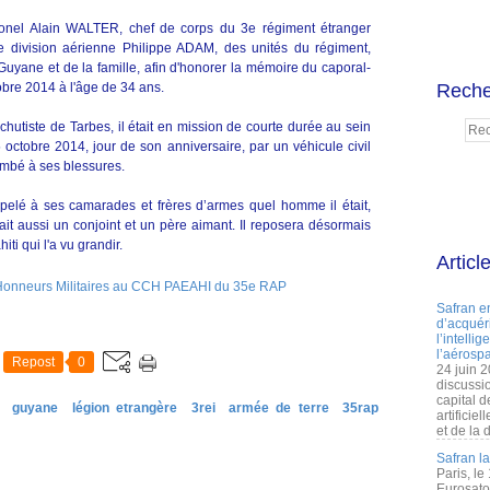
lonel Alain WALTER, chef de corps du 3e régiment étranger
de division aérienne Philippe ADAM, des unités du régiment,
uyane et de la famille, afin d'honorer la mémoire du caporal-
obre 2014 à l'âge de 34 ans.
Reche
chutiste de Tarbes, il était en mission de courte durée au sein
octobre 2014, jour de son anniversaire, par un véhicule civil
combé à ses blessures.
pelé à ses camarades et frères d’armes quel homme il était,
tait aussi un conjoint et un père aimant. Il reposera désormais
ti qui l'a vu grandir.
Articl
Safran e
d’acquéri
l’intelli
l’aérospa
Repost
0
24 juin 
discussi
capital d
guyane
légion etrangère
3rei
armée de terre
35rap
artificie
et de la 
Safran l
Paris, le
Eurosato