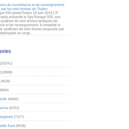
ions de surveillance et de renseignement
 par les mini drones de Thales
er 550 photoThales 18 juin 2019 CP
hales présente le Spy’Ranger 550, son
système de mini drones tactiques de
nce et de renseignement. Il complète la
 systèmes de mini drones proposée par
éployable en vingt...
ories
(20241)
(18989)
14639)
9884)
cific
(8460)
erica
(8252)
 Maghreb
(7157)
iddle East
(6838)