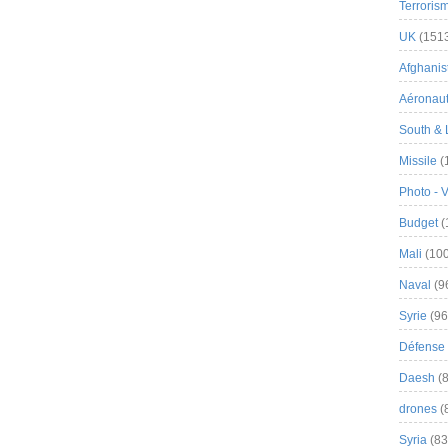
Terroris
UK
(151
Afghanist
Aéronau
South & 
Missile
(
Photo - 
Budget
(
Mali
(100
Naval
(9
Syrie
(96
Défense 
Daesh
(8
drones
(
Syria
(83