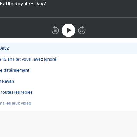
 Battle Royale - DayZ
 DayZ
 a 13 ans (et vous l'avez ignoré)
e (littéralement)
im Rayan
 toutes les règles
s les jeux vidéo
us choquant de Rockstar ? - Le scandale BULLY
e plus moche de Steam
du RÊVE tourne au CAUCHEMAR