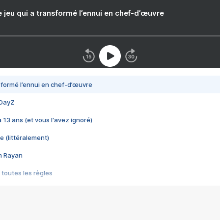
e jeu qui a transformé l’ennui en chef-d’œuvre
nsformé l’ennui en chef-d’œuvre
 DayZ
 a 13 ans (et vous l'avez ignoré)
e (littéralement)
im Rayan
 toutes les règles
s les jeux vidéo
us choquant de Rockstar ? - Le scandale BULLY