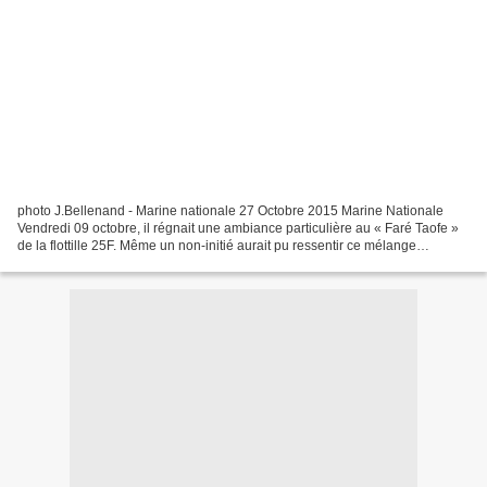
photo J.Bellenand - Marine nationale 27 Octobre 2015 Marine Nationale
Vendredi 09 octobre, il régnait une ambiance particulière au « Faré Taofe »
de la flottille 25F. Même un non-initié aurait pu ressentir ce mélange
d’émotion salée et de gaité aérienne...