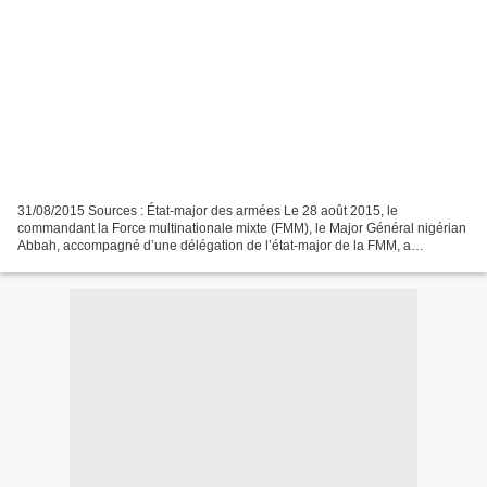
31/08/2015 Sources : État-major des armées Le 28 août 2015, le
commandant la Force multinationale mixte (FMM), le Major Général nigérian
Abbah, accompagné d’une délégation de l’état-major de la FMM, a
rencontré le général de division Brethous, commandant...