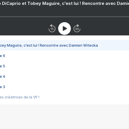
 DiCaprio et Tobey Maguire, c'est lui ! Rencontre avec Dam
bey Maguire, c'est lui ! Rencontre avec Damien Witecka
e 6
e 5
e 4
e 3
s créatrices de la VF !
e 2
e 1
e Mektoub My Love arrive enfin ! Rencontre avec Shaïn Boumedine et Sal