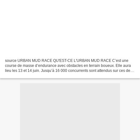
source URBAN MUD RACE QU'EST-CE L'URBAN MUD RACE C’est une
course de masse d’endurance avec obstacles en terrain boueux. Elle aura
lieu les 13 et 14 juin. Jusqu’à 16 000 concurrents sont attendus sur ces deux
jours pour effectuer un parcours de 12 km...