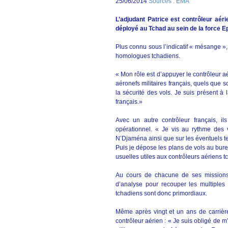
25/06/2014
Sources : EMA
L’adjudant Patrice est contrôleur aér
déployé au Tchad au sein de la force E
Plus connu sous l’indicatif « mésange », 
homologues tchadiens.
« Mon rôle est d’appuyer le contrôleur a
aéronefs militaires français, quels que so
la sécurité des vols. Je suis présent à
français.»
Avec un autre contrôleur français, il
opérationnel. « Je vis au rythme des
N’Djaména ainsi que sur les éventuels t
Puis je dépose les plans de vols au burea
usuelles utiles aux contrôleurs aériens 
Au cours de chacune de ses missions, 
d’analyse pour recouper les multiples 
tchadiens sont donc primordiaux.
Même après vingt et un ans de carrière 
contrôleur aérien : « Je suis obligé de m