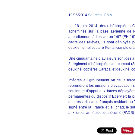
19/06/2014
Sources : EMA
Le 18 juin 2014, deux hélicoptères C
acheminés sur la base aérienne de N
appartiennent à l’escadron 1/67 (EH 1
cadre des relèves, ils sont déployés 
deuxième hélicoptère Puma, complètera 
Une cinquantaine d’aviateurs sont dès à p
3erégiment d’hélicoptères de combat (3e
deux hélicoptères Caracal et deux héli
Intégrés au groupement Air de la force
reprendront les missions d’évacuation 
soutien et d’appui aux forces déployées
permanentes du dispositif Epervier: la pr
des ressortissants français résidant au
signé entre la France et le Tchad, le sou
aux forces armées et de sécurité (FADS)