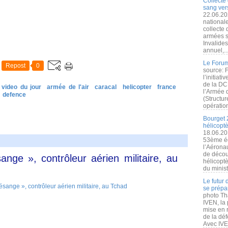
Collecte 
sang vers
22.06.20
nationale
collecte
armées s
Invalide
annuel,..
Le Forum
Repost
0
source: 
l’initiat
de la DC
 video du jour
armée de l'air
caracal
helicopter
france
l’Armée 
defence
(Structur
opération
Bourget 
hélicopt
18.06.20
53ème éd
l’Aérona
de découv
ge », contrôleur aérien militaire, au
hélicopt
du minist
Le futur
se prépa
photo Th
IVEN, la 
mise en r
de la dé
Avec IVEN