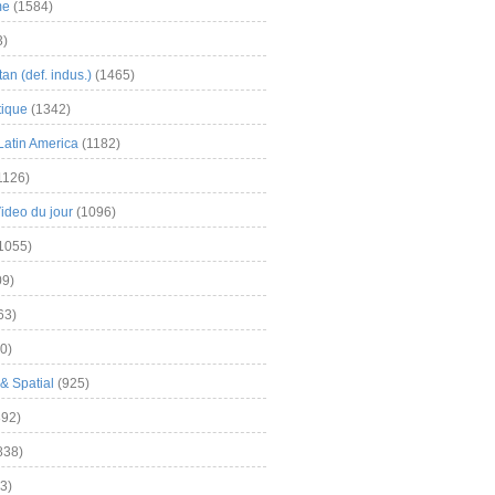
me
(1584)
3)
an (def. indus.)
(1465)
tique
(1342)
Latin America
(1182)
1126)
Video du jour
(1096)
1055)
9)
63)
0)
& Spatial
(925)
92)
838)
3)