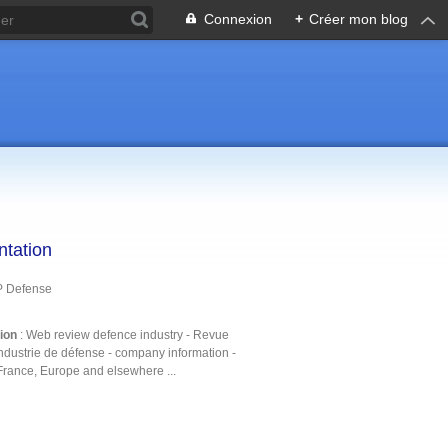
Connexion
+
Créer mon blog
ntation
P Defense
tion
: Web review defence industry - Revue
ndustrie de défense - company information -
France, Europe and elsewhere ...