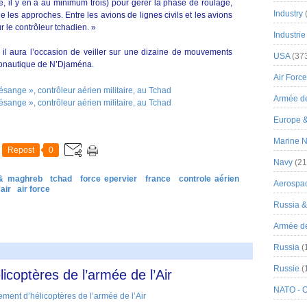
e, il y en a au minimum trois) pour gérer la phase de roulage,
Industry
ue les approches. Entre les avions de lignes civils et les avions
our le contrôleur tchadien. »
Industrie
il aura l’occasion de veiller sur une dizaine de mouvements
USA
(37
éronautique de N’Djaména.
Air Force
Armée de
Europe 
Marine N
Repost
0
Navy
(21
 & maghreb
tchad
force epervier
france
controle aérien
Aerospa
air
air force
Russia 
Armée de 
Russia
(
Russie
(
icoptères de l’armée de l’Air
NATO - 