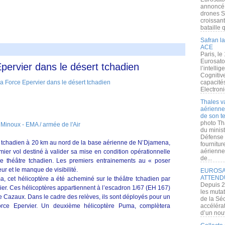
annoncé l
drones S
croissan
bataille q
Safran la
ACE
Paris, le
Eurosato
pervier dans le désert tchadien
l’intelli
Cognitive
capacité
Electroni
Thales v
aérienne 
de son te
photo Th
 Minoux - EMA / armée de l'Air
du minist
Défense 
t tchadien à 20 km au nord de la base aérienne de N’Djamena,
fournitu
aérienne
mier vol destiné à valider sa mise en condition opérationnelle
de...
le théâtre tchadien. Les premiers entrainements au « poser
r et le manque de visibilité.
EUROSAT
ATTEND
, cet hélicoptère a été acheminé sur le théâtre tchadien par
Depuis 2
nier. Ces hélicoptères appartiennent à l’escadron 1/67 (EH 167)
les muta
 Cazaux. Dans le cadre des relèves, ils sont déployés pour un
de la Sé
ce Epervier. Un deuxième hélicoptère Puma, complètera
accélérat
d’un nouv