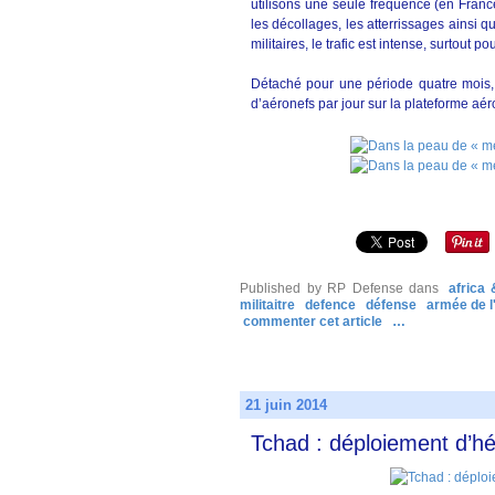
utilisons une seule fréquence (en Franc
les décollages, les atterrissages ainsi q
militaires, le trafic est intense, surtout p
Détaché pour une période quatre mois, 
d’aéronefs par jour sur la plateforme a
Published by RP Defense
dans
africa
militaitre
defence
défense
armée de l'
commenter cet article
…
21 juin 2014
Tchad : déploiement d’hél