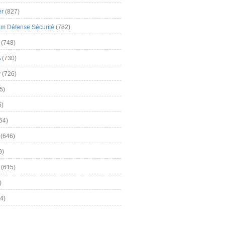
er
(827)
m Défense Sécurité
(782)
(748)
A
(730)
y
(726)
5)
5)
54)
(646)
9)
(615)
)
4)