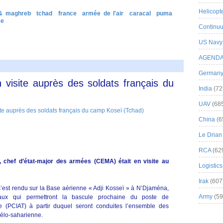
Helicopt
 & maghreb
tchad
france
armée de l'air
caracal
puma
se
Continuu
US Navy
AGEND
German
n visite auprès des soldats français du
India
(72
UAV
(68
China
(6
Le Drian
RCA
(62
s, chef d’état-major des armées (CEMA) était en visite au
Logistics
Irak
(607
l s’est rendu sur la Base aérienne « Adji Kosseï » à N’Djaména,
Army
(59
aux qui permettront la bascule prochaine du poste de
 (PCIAT) à partir duquel seront conduites l’ensemble des
hélo-saharienne.