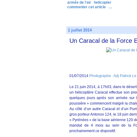
armée de l'air
helicopter
commenter cet article
…
1 juillet 2014
Un Caracal de la Force E
01/07/2014
Photographe : Adj Patrick Le
Le 21 juin 2014, à 17h03, dans le déser
un hélicoptère Caracal effectue son pre
quelques jours après son arrivée sur 
poussière » commencent malgré la chaleu
Au côté d’un autre Caracal et d’un Puma
gros porteur Antonov 124, le 18 juin der
« Pyrénées » de la base aérienne 120 de
mandat de 4 mois au sein de la For
prochainement ce dispositif.