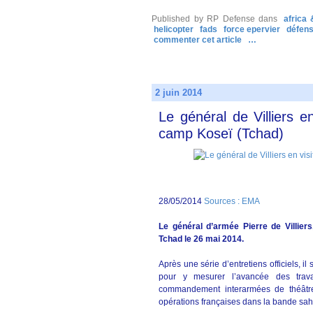
Published by RP Defense
dans
africa
helicopter
fads
force epervier
défen
commenter cet article
…
2 juin 2014
Le général de Villiers e
camp Koseï (Tchad)
28/05/2014
Sources : EMA
Le général d’armée Pierre de Villier
Tchad le 26 mai 2014.
Après une série d’entretiens officiels, i
pour y mesurer l’avancée des trav
commandement interarmées de théâtre
opérations françaises dans la bande sa