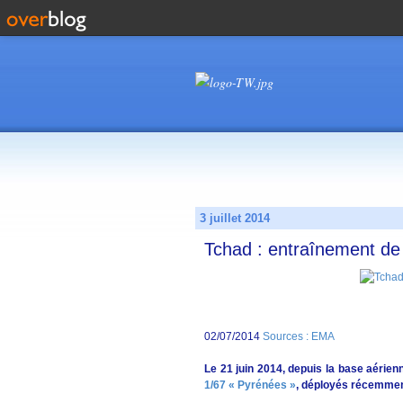
3 juillet 2014
Tchad : entraînement de 
02/07/2014
Sources : EMA
Le 21 juin 2014, depuis la base aérie
1/67 « Pyrénées »
, déployés récemment,