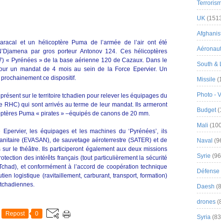
Terroris
UK
(151
Afghanist
aracal et un hélicoptère Puma de l’armée de l’air ont été
Aéronau
’Djamena par gros porteur Antonov 124. Ces hélicoptères
67) « Pyrénées » de la base aérienne 120 de Cazaux. Dans le
South & 
pour un mandat de 4 mois au sein de la Force Epervier. Un
prochainement ce dispositif.
Missile
(
Photo - 
résent sur le territoire tchadien pour relever les équipages du
 RHC) qui sont arrivés au terme de leur mandat. Ils armeront
Budget
(
coptères Puma « pirates » –équipés de canons de 20 mm.
Mali
(100
 Epervier, les équipages et les machines du ‘Pyrénées’, ils
sanitaire (EVASAN), de sauvetage aéroterrestre (SATER) et de
Naval
(9
 sur le théâtre. Ils participeront également aux deux missions
Syrie
(96
otection des intérêts français (tout particulièrement la sécurité
 Tchad), et conformément à l’accord de coopération technique
Défense 
tien logistique (ravitaillement, carburant, transport, formation)
 tchadiennes.
Daesh
(8
drones
(
Repost
0
Syria
(83