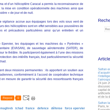
uma et d’un hélicoptère Caracal a permis la reconnaissance de
 la mise en condition opérationnelle des machines ainsi que
ère » de jour et de nuit.
Reche
 vigilance accrue aux équipages lors des vols sous vent de
eurs des hélicoptères sont en effet sensibles aux poussières de
 et précautions particulières ainsi qu’un entretien et un
e Epervier, les équipages et les machines du « Pyrénées »
sanitaire (EVASAN), de sauvetage aéroterrestre (SATER), de
ur le théâtre. Ils participeront également à l’une des missions
otection des intérêts français, tout particulièrement la sécurité
Articl
chad.
Safran e
urent deux missions permanentes : ils apportent un soutien aux
d’acquéri
hadiennes, conformément à l’accord de coopération technique
l’intelli
t en mesure de garantir la sécurité des ressortissants français
l’aérospa
24 juin 
discussi
capital d
artificie
et de la 
Repost
0
Safran l
Paris, le
& maghreb
tchad
france
defence
défense
force epervier
Eurosato