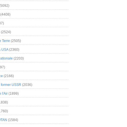
(5092)
(4408)
37)
(2524)
 Terre
(2505)
& USA
(2360)
ationale
(2203)
97)
ce
(2166)
& former USSR
(2036)
l'Air
(1899)
1838)
1760)
OTAN
(1584)