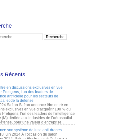
rche
es Récents
ntre en discussions exclusives en vue
r Preligens, l’un des leaders de
gence artificielle pour les secteurs de
tial et de la défense
2024 Safran Safran annonce être entré en
ons exclusives en vue d’acquérir 100 % du
e Preligens, l’un des leaders de l’intelligence
lle (IA) dédiée aux industries de l’aérospatial
défense, pour une valeur d’entreprise...
ance son système de lutte anti-drones
 18 juin 2024 À l’occasion du salon
ry 2024, Safran Electronics & Defense a