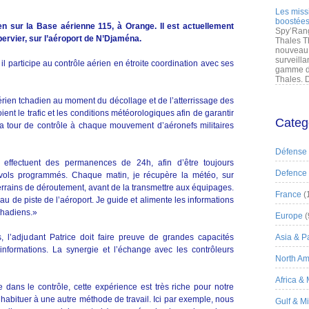
Les miss
boostées
ien sur la Base aérienne 115, à Orange. Il est actuellement
Spy’Rang
pervier, sur l’aéroport de N’Djaména.
Thales T
nouveau 
surveilla
il participe au contrôle aérien en étroite coordination avec ses
gamme de
Thales. D
érien tchadien au moment du décollage et de l’atterrissage des
ient le trafic et les conditions météorologiques afin de garantir
Categ
 la tour de contrôle à chaque mouvement d’aéronefs militaires
Défense
s effectuent des permanences de 24h, afin d’être toujours
Defence
 vols programmés. Chaque matin, je récupère la météo, sur
errains de déroutement, avant de la transmettre aux équipages.
France
(
u de piste de l’aéroport. Je guide et alimente les informations
tchadiens.»
Europe
(
l’adjudant Patrice doit faire preuve de grandes capacités
Asia & Pa
informations. La synergie et l’échange avec les contrôleurs
North Am
Africa &
dans le contrôle, cette expérience est très riche pour notre
’habituer à une autre méthode de travail. Ici par exemple, nous
Gulf & M