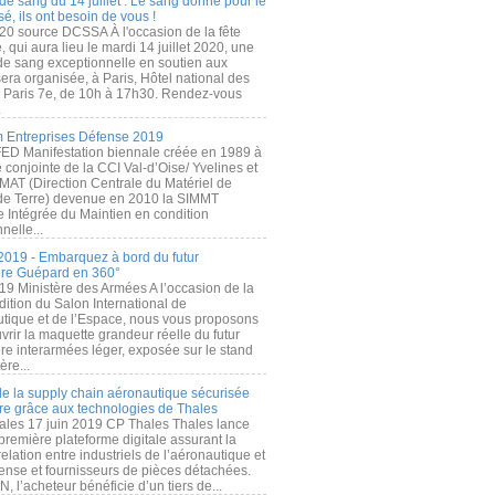
de sang du 14 juillet : Le sang donné pour le
é, ils ont besoin de vous !
20 source DCSSA À l'occasion de la fête
, qui aura lieu le mardi 14 juillet 2020, une
 de sang exceptionnelle en soutien aux
era organisée, à Paris, Hôtel national des
s Paris 7e, de 10h à 17h30. Rendez-vous
.
 Entreprises Défense 2019
FED Manifestation biennale créée en 1989 à
ive conjointe de la CCI Val-d’Oise/ Yvelines et
MAT (Direction Centrale du Matériel de
de Terre) devenue en 2010 la SIMMT
e Intégrée du Maintien en condition
nelle...
2019 - Embarquez à bord du futur
ère Guépard en 360°
19 Ministère des Armées A l’occasion de la
ition du Salon International de
utique et de l’Espace, nous vous proposons
rir la maquette grandeur réelle du futur
ère interarmées léger, exposée sur le stand
ère...
 de la supply chain aéronautique sécurisée
re grâce aux technologies de Thales
ales 17 juin 2019 CP Thales Thales lance
première plateforme digitale assurant la
elation entre industriels de l’aéronautique et
fense et fournisseurs de pièces détachées.
, l’acheteur bénéficie d’un tiers de...