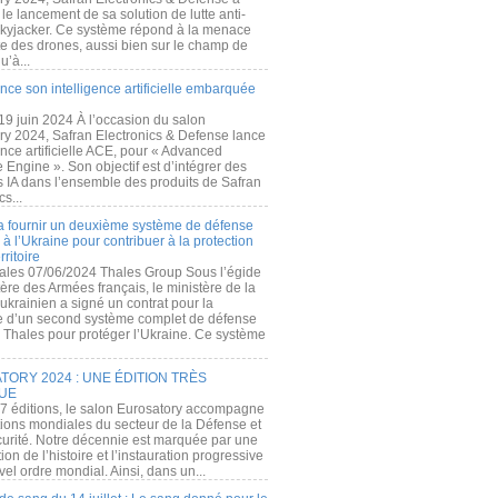
e lancement de sa solution de lutte anti-
kyjacker. Ce système répond à la menace
te des drones, aussi bien sur le champ de
u’à...
nce son intelligence artificielle embarquée
 19 juin 2024 À l’occasion du salon
ry 2024, Safran Electronics & Defense lance
gence artificielle ACE, pour « Advanced
 Engine ». Son objectif est d’intégrer des
s IA dans l’ensemble des produits de Safran
cs...
a fournir un deuxième système de défense
à l’Ukraine pour contribuer à la protection
rritoire
ales 07/06/2024 Thales Group Sous l’égide
ère des Armées français, le ministère de la
ukrainien a signé un contrat pour la
re d’un second système complet de défense
 Thales pour protéger l’Ukraine. Ce système
ORY 2024 : UNE ÉDITION TRÈS
UE
7 éditions, le salon Eurosatory accompagne
tions mondiales du secteur de la Défense et
curité. Notre décennie est marquée par une
ion de l’histoire et l’instauration progressive
el ordre mondial. Ainsi, dans un...