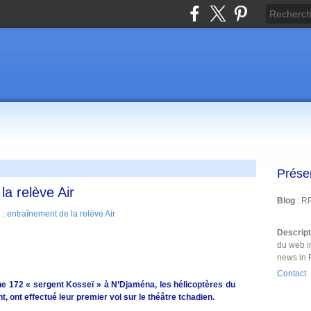
Prése
la relève Air
Blog
: R
Descrip
du web i
news in 
Contact
nne 172 « sergent Kosseï » à N’Djaména, les hélicoptères du
 ont effectué leur premier vol sur le théâtre tchadien.