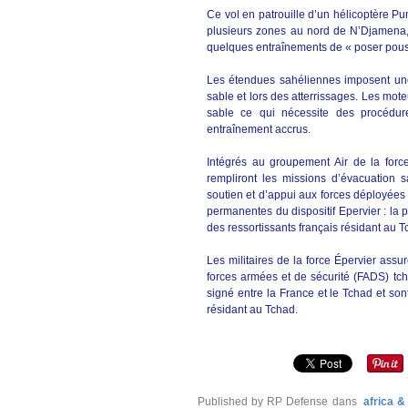
Ce vol en patrouille d’un hélicoptère P
plusieurs zones au nord de N’Djamena,
quelques entraînements de « poser poussi
Les étendues sahéliennes imposent une
sable et lors des atterrissages. Les mot
sable ce qui nécessite des procédures
entraînement accrus.
Intégrés au groupement Air de la forc
rempliront les missions d’évacuation 
soutien et d’appui aux forces déployées s
permanentes du dispositif Epervier : la pr
des ressortissants français résidant au T
Les militaires de la force Épervier ass
forces armées et de sécurité (FADS) tc
signé entre la France et le Tchad et son
résidant au Tchad.
Published by RP Defense
dans
africa 