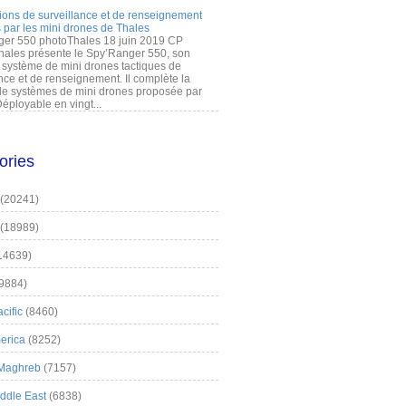
ions de surveillance et de renseignement
 par les mini drones de Thales
er 550 photoThales 18 juin 2019 CP
hales présente le Spy’Ranger 550, son
système de mini drones tactiques de
nce et de renseignement. Il complète la
 systèmes de mini drones proposée par
éployable en vingt...
ories
(20241)
(18989)
14639)
9884)
cific
(8460)
erica
(8252)
 Maghreb
(7157)
iddle East
(6838)