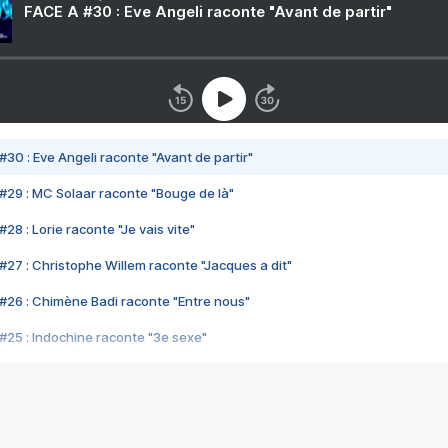
FACE A #30 : Eve Angeli raconte "Avant de partir"
#30 : Eve Angeli raconte "Avant de partir"
#29 : MC Solaar raconte "Bouge de là"
28 : Lorie raconte "Je vais vite"
#27 : Christophe Willem raconte "Jacques a dit"
#26 : Chimène Badi raconte "Entre nous"
#25 : Indochine raconte "3e sexe"
#24 : Zaho raconte "C'est chelou"
#23 : Patrick Bruel raconte "Au café des délices"
#22 : Kyo raconte "Le chemin"