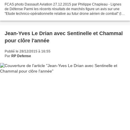
FCAS photo Dassault Aviation 27.12.2015 par Philippe Chapleau - Lignes
de Défense Parmi les récents résultats de marchés figure un avis sur une
"Etude technico-opérationnelle relative au futur drone aérien de combat" (lire
ici ). Cette ETO porte sur trois...
Jean-Yves Le Drian avec Sentinelle et Chammal
pour clôre l'année
Publié le 28/12/2015 à 16:55
Par
RP Defense