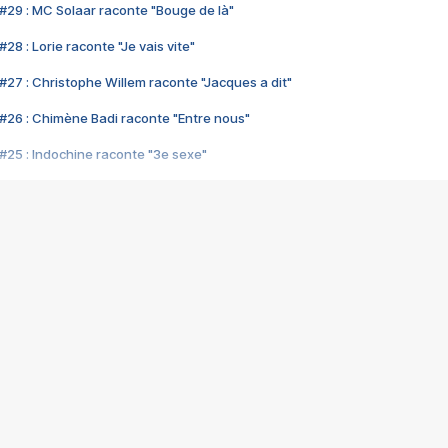
#29 : MC Solaar raconte "Bouge de là"
28 : Lorie raconte "Je vais vite"
#27 : Christophe Willem raconte "Jacques a dit"
#26 : Chimène Badi raconte "Entre nous"
#25 : Indochine raconte "3e sexe"
#24 : Zaho raconte "C'est chelou"
#23 : Patrick Bruel raconte "Au café des délices"
#22 : Kyo raconte "Le chemin"
#21 : Nolwenn Leroy raconte "Cassé"
#20 : Patrick Hernandez raconte "Born to be alive"
#19 : Lorie raconte "Près de moi"
#18 : Michael Jones raconte "A nos actes manqués" (avec Jean-Jacque
#17 : Khaled raconte "Aïcha"