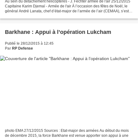
Au sein du détachement hélicoptères - J. Fechter armée de l'air 25/12/2015
Capitaine Karim Djemaï - Armée de l'air À l’occasion des fêtes de Noël, le
général André Lanata, chef d’état-major de l’armée de l’air (CEMAA), s’est
rendu auprès des aviateurs...
Barkhane : Appui à l’opération Lukcham
Publié le 28/12/2015 à 12:45
Par
RP Defense
photo EMA 27/12/2015 Sources : Etat-major des armées Au début du mois
de décembre 2015, la force Barkhane est venue apporter son appui à une