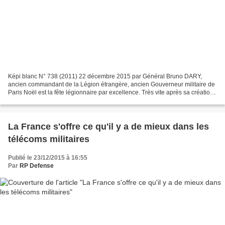
Képi blanc N° 738 (2011) 22 décembre 2015 par Général Bruno DARY,
ancien commandant de la Légion étrangère, ancien Gouverneur militaire de
Paris Noël est la fête légionnaire par excellence. Très vite après sa création
en 1831, la Légion étrangère adopta...
La France s'offre ce qu'il y a de mieux dans les
télécoms militaires
Publié le 23/12/2015 à 16:55
Par
RP Defense