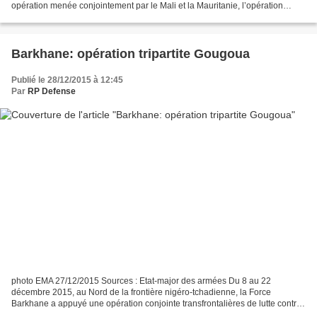
opération menée conjointement par le Mali et la Mauritanie, l’opération
Lukcham. Face aux groupes armés terroristes,...
Barkhane: opération tripartite Gougoua
Publié le 28/12/2015 à 12:45
Par
RP Defense
photo EMA 27/12/2015 Sources : Etat-major des armées Du 8 au 22
décembre 2015, au Nord de la frontière nigéro-tchadienne, la Force
Barkhane a appuyé une opération conjointe transfrontalières de lutte contre
les groupes armés terroristes, planifiée et...