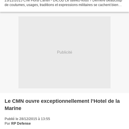
23/12/2015 Cne Flora Cantin - DICOD Le saviez-vous ? Derrière beaucoup
de coutumes, usages, traditions et expressions militaires se cachent bien
souvent des anecdotes insolites,...
Publicité
Le CMN ouvre exceptionnellement l’Hotel de la
Marine
Publié le 28/12/2015 à 13:55
Par
RP Defense