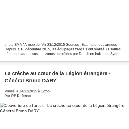
photo EMA / Armée de l'Air 23/12/2015 Sources : Etat-major des armées
Depuis le 16 décembre 2015, les équipages français ont réalisé 71 sorties
aériennes au-dessus des zones contrôlées par Daech en Irak et en Syrie,
dont 57 de bombardement en appui des...
La crèche au cœur de la Légion étrangère -
Général Bruno DARY
Publié le 24/12/2015 à 12:55
Par
RP Defense