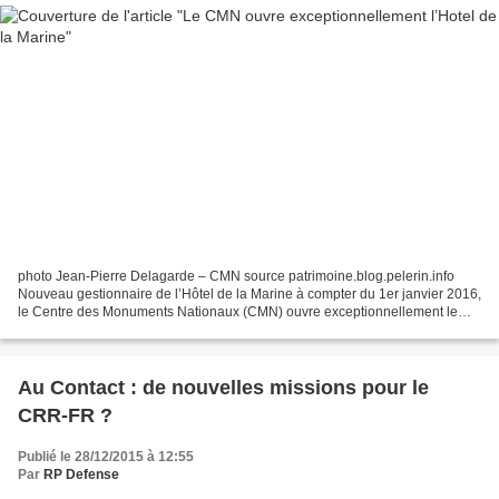
photo Jean-Pierre Delagarde – CMN source patrimoine.blog.pelerin.info
Nouveau gestionnaire de l’Hôtel de la Marine à compter du 1er janvier 2016,
le Centre des Monuments Nationaux (CMN) ouvre exceptionnellement le
site au public les 2 et 3 janvier prochain....
Au Contact : de nouvelles missions pour le
CRR-FR ?
Publié le 28/12/2015 à 12:55
Par
RP Defense