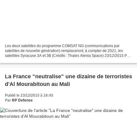
Les deux satellites du programme COMSAT NG (communications par
satellites de nouvelle génération) remplaceront, à compter de 2021, les
satellites Syracuse 3A et 3B (Crédits : Thales Alenia Space) 23/12/2015 Par
Michel Cabirol - LaTribune.fr Le ministère...
La France "neutralise" une dizaine de terroristes
d'Al Mourabitoun au Mali
Publié le 23/12/2015 à 16:45
Par
RP Defense