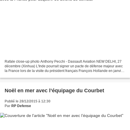
Rafale close-up photo Anthony Pecchi - Dassault Aviation NEW DELHI, 27
décembre (Xinhua) L'Inde pourrait signer un pacte de défense majeur avec
la France lors de la visite du président français François Hollande en janvier
2016, ont indiqué dimanche certaines...
Noël en mer avec l’équipage du Courbet
Publié le 28/12/2015 à 12:30
Par
RP Defense