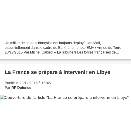
Un millier de soldats français sont toujours déployés au Mali,
essentiellement dans le cadre de Barkhane - photo EMA / Armée de Terre
23/12/2015 Par Michel Cabirol – LaTribune.fr Les forces françaises de
l'opération Barkhane ont mené dans la nuit de samedi...
La France se prépare à intervenir en Libye
Publié le 23/12/2015 à 16:45
Par
RP Defense