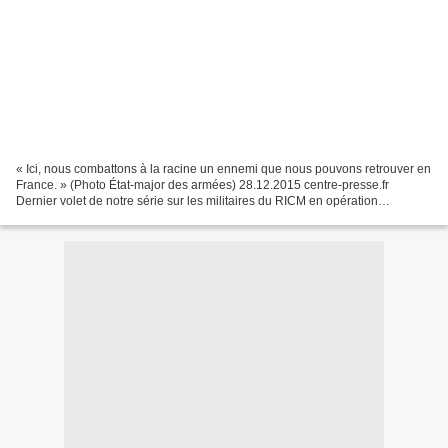
« Ici, nous combattons à la racine un ennemi que nous pouvons retrouver en
France. » (Photo État-major des armées) 28.12.2015 centre-presse.fr
Dernier volet de notre série sur les militaires du RICM en opération
Barkhane, loin de Poitiers où les fêtes...