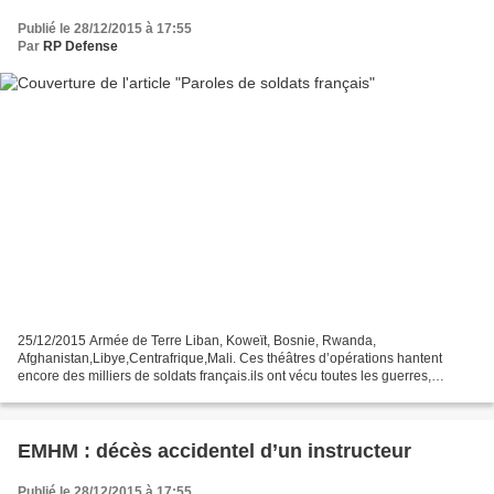
Publié le 28/12/2015 à 17:55
Par
RP Defense
25/12/2015 Armée de Terre Liban, Koweït, Bosnie, Rwanda,
Afghanistan,Libye,Centrafrique,Mali. Ces théâtres d’opérations hantent
encore des milliers de soldats français.ils ont vécu toutes les guerres,
affronter toutes les épreuves et témoignent à fleurs...
EMHM : décès accidentel d’un instructeur
Publié le 28/12/2015 à 17:55