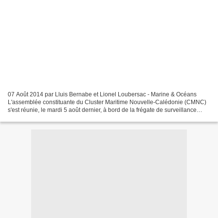
07 Août 2014 par Lluis Bernabe et Lionel Loubersac - Marine & Océans
L'assemblée constituante du Cluster Maritime Nouvelle-Calédonie (CMNC)
s'est réunie, le mardi 5 août dernier, à bord de la frégate de surveillance
Vendémiaire de la Marine Nationale...