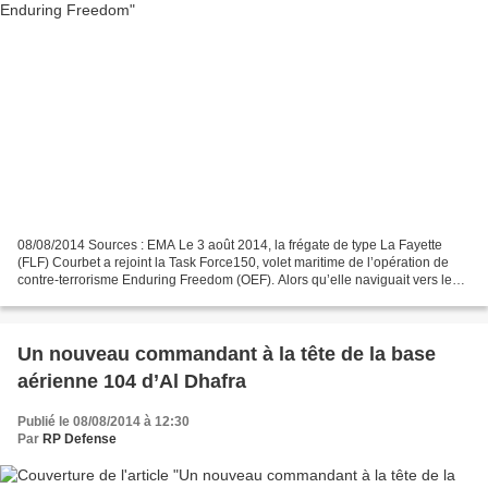
08/08/2014 Sources : EMA Le 3 août 2014, la frégate de type La Fayette
(FLF) Courbet a rejoint la Task Force150, volet maritime de l’opération de
contre-terrorisme Enduring Freedom (OEF). Alors qu’elle naviguait vers le
canal de Suez, la frégate Courbet...
Un nouveau commandant à la tête de la base
aérienne 104 d’Al Dhafra
Publié le 08/08/2014 à 12:30
Par
RP Defense