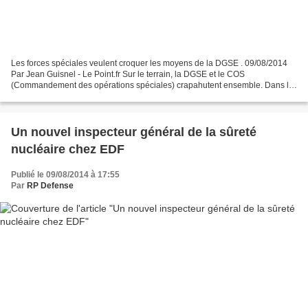
Les forces spéciales veulent croquer les moyens de la DGSE . 09/08/2014
Par Jean Guisnel - Le Point.fr Sur le terrain, la DGSE et le COS
(Commandement des opérations spéciales) crapahutent ensemble. Dans la
chasse aux HVT (High-Value Targets, pour cibles...
Un nouvel inspecteur général de la sûreté
nucléaire chez EDF
Publié le 09/08/2014 à 17:55
Par
RP Defense