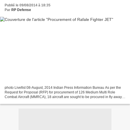
Publié le 09/08/2014 à 18:35
Par
RP Defense
photo Livefist 08-August, 2014 Indian Press Information Bureau As per the
Request for Proposal (RFP) for procurement of 126 Medium Multi Role
Combat Aircraft (MMRCA), 18 aircraft are sought to be procured in fly away
condition and 108 aircraft are to...