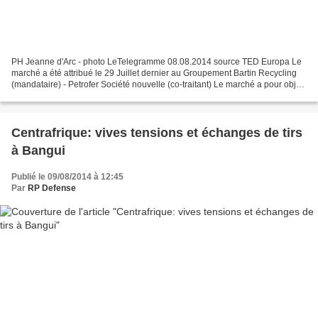
PH Jeanne d'Arc - photo LeTelegramme 08.08.2014 source TED Europa Le
marché a été attribué le 29 Juillet dernier au Groupement Bartin Recycling
(mandataire) - Petrofer Société nouvelle (co-traitant) Le marché a pour objet
le démantèlement complet de deux...
Centrafrique: vives tensions et échanges de tirs
à Bangui
Publié le 09/08/2014 à 12:45
Par
RP Defense