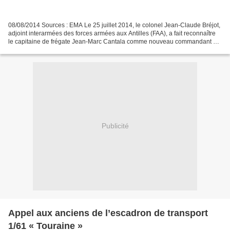
08/08/2014 Sources : EMA Le 25 juillet 2014, le colonel Jean-Claude Bréjot,
adjoint interarmées des forces armées aux Antilles (FAA), a fait reconnaître
le capitaine de frégate Jean-Marc Cantala comme nouveau commandant de
la base navale de Fort-de-France,...
Publicité
Appel aux anciens de l’escadron de transport
1/61 « Touraine »