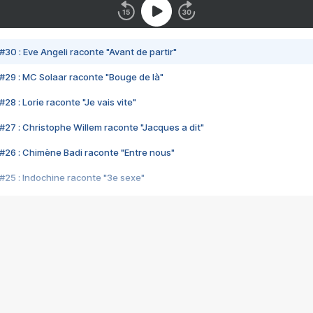
#30 : Eve Angeli raconte "Avant de partir"
#29 : MC Solaar raconte "Bouge de là"
28 : Lorie raconte "Je vais vite"
#27 : Christophe Willem raconte "Jacques a dit"
#26 : Chimène Badi raconte "Entre nous"
#25 : Indochine raconte "3e sexe"
#24 : Zaho raconte "C'est chelou"
#23 : Patrick Bruel raconte "Au café des délices"
#22 : Kyo raconte "Le chemin"
#21 : Nolwenn Leroy raconte "Cassé"
#20 : Patrick Hernandez raconte "Born to be alive"