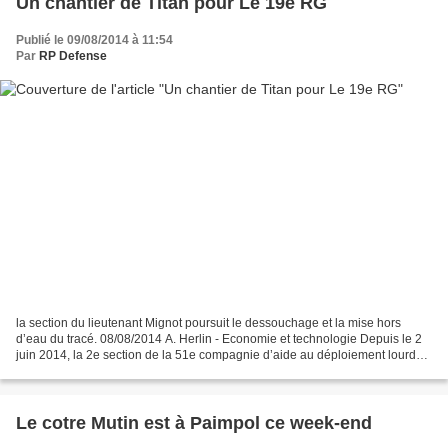
Un chantier de Titan pour Le 19e RG
Publié le 09/08/2014 à 11:54
Par
RP Defense
la section du lieutenant Mignot poursuit le dessouchage et la mise hors
d’eau du tracé. 08/08/2014 A. Herlin - Economie et technologie Depuis le 2
juin 2014, la 2e section de la 51e compagnie d’aide au déploiement lourd
(51e CADL) du 19e régiment du génie...
Le cotre Mutin est à Paimpol ce week-end