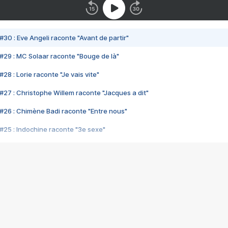
#30 : Eve Angeli raconte "Avant de partir"
#29 : MC Solaar raconte "Bouge de là"
28 : Lorie raconte "Je vais vite"
#27 : Christophe Willem raconte "Jacques a dit"
#26 : Chimène Badi raconte "Entre nous"
#25 : Indochine raconte "3e sexe"
#24 : Zaho raconte "C'est chelou"
#23 : Patrick Bruel raconte "Au café des délices"
#22 : Kyo raconte "Le chemin"
#21 : Nolwenn Leroy raconte "Cassé"
#20 : Patrick Hernandez raconte "Born to be alive"