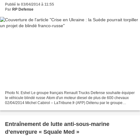
Publié le 03/04/2014 à 11:55
Par
RP Defense
Photo N. Eshel Le groupe français Renault Trucks Defense souhaite équiper
le véhicule blindé russe Atom d'un moteur diesel de plus de 600 chevaux
02/04/2014 Michel Cabirol – LaTribune.fr (AFP) Détenu par le groupe
suédois Volvo AB, Renault Trucks Défense,...
Entraînement de lutte anti-sous-marine
d’envergure « Squale Med »