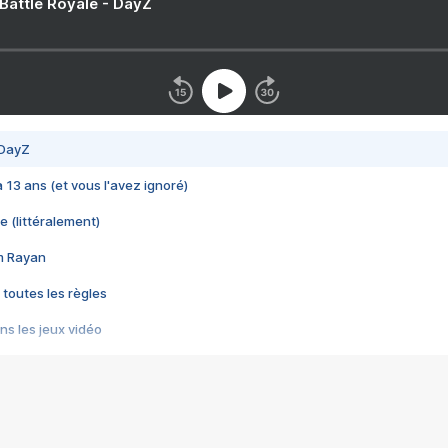
 Battle Royale - DayZ
 DayZ
 a 13 ans (et vous l'avez ignoré)
e (littéralement)
im Rayan
 toutes les règles
s les jeux vidéo
us choquant de Rockstar ? - Le scandale BULLY
e plus moche de Steam
du RÊVE tourne au CAUCHEMAR