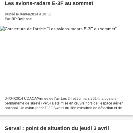
Les avions-radars E-3F au sommet
Publié le 04/04/2014 à 20:50
Par
RP Defense
04/04/2014 CDAOA/Armée de l'air Les 24 et 25 mars 2014, la posture
permanente de sûreté (PPS) a été mise en œuvre hors de l’espace aérien
national. Un avion-radar E-3F Awacs du 36e escadron de détection et de
contrôle aéroportés (EDCA) d’Avord a été déployé...
Serval : point de situation du jeudi 3 avril