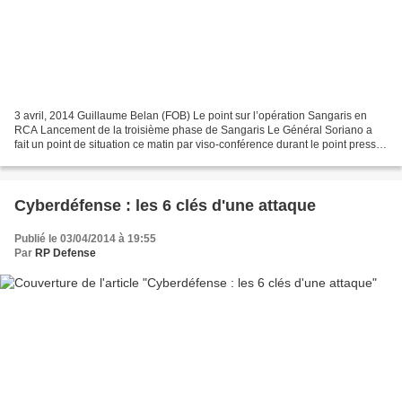
3 avril, 2014 Guillaume Belan (FOB) Le point sur l’opération Sangaris en
RCA Lancement de la troisième phase de Sangaris Le Général Soriano a
fait un point de situation ce matin par viso-conférence durant le point presse
du Ministère de la Défense. Extraits....
Cyberdéfense : les 6 clés d'une attaque
Publié le 03/04/2014 à 19:55
Par
RP Defense