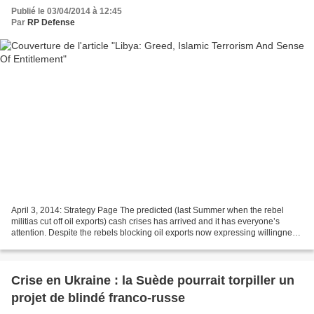
Publié le 03/04/2014 à 12:45
Par
RP Defense
April 3, 2014: Strategy Page The predicted (last Summer when the rebel
militias cut off oil exports) cash crises has arrived and it has everyone’s
attention. Despite the rebels blocking oil exports now expressing willingness
to deal, oil exports are still...
Crise en Ukraine : la Suède pourrait torpiller un
projet de blindé franco-russe