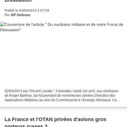
Dissuasion
Publié le 04/04/2014 à 07:55
Par
RP Defense
02/04/2014 par Vincent Lanata * J’assistais, mardi 1er avril, aux obsèques
de Roger Baléras, qui fut pendant de nombreuses années Directeur des
Applications Militaires au sein du Commissariat à l’Energie Atomique. Ce
petit bonhomme à l’esprit vif et au...
La France et l'OTAN privées d'avions gros
porteurs russes ?