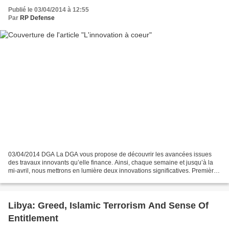
Publié le 03/04/2014 à 12:55
Par
RP Defense
03/04/2014 DGA La DGA vous propose de découvrir les avancées issues
des travaux innovants qu’elle finance. Ainsi, chaque semaine et jusqu’à la
mi-avril, nous mettrons en lumière deux innovations significatives. Première
de la série : Des bactéries qui...
Libya: Greed, Islamic Terrorism And Sense Of
Entitlement