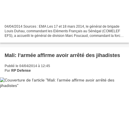
04/04/2014 Sources : EMA Les 17 et 18 mars 2014, le général de brigade
Louis Duhau, commandant les Eléments Français au Sénégal (COMELEF
EFS), a accueilli le général de division Marc Foucaud, commandant la force
« SERVAL » (COMANFOR SERVAL) accompagné...
Mali: l’armée affirme avoir arrêté des jihadistes
Publié le 04/04/2014 à 12:45
Par
RP Defense