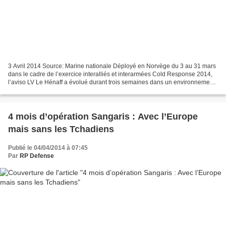
3 Avril 2014 Source: Marine nationale Déployé en Norvège du 3 au 31 mars
dans le cadre de l’exercice interalliés et interarmées Cold Response 2014,
l’aviso LV Le Hénaff a évolué durant trois semaines dans un environnement
extrême, sous des menaces multiples....
4 mois d’opération Sangaris : Avec l’Europe
mais sans les Tchadiens
Publié le 04/04/2014 à 07:45
Par
RP Defense