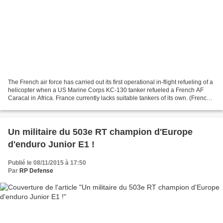
The French air force has carried out its first operational in-flight refueling of a
helicopter when a US Marine Corps KC-130 tanker refueled a French AF
Caracal in Africa. France currently lacks suitable tankers of its own. (French
AF photo) Nov 8, 2015...
Un militaire du 503e RT champion d'Europe
d'enduro Junior E1 !
Publié le 08/11/2015 à 17:50
Par
RP Defense