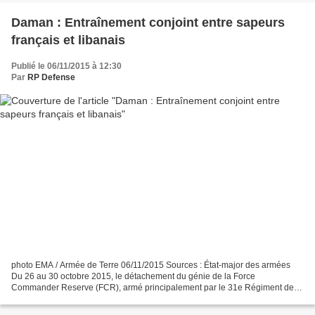
Daman : Entraînement conjoint entre sapeurs
français et libanais
Publié le 06/11/2015 à 12:30
Par
RP Defense
photo EMA / Armée de Terre 06/11/2015 Sources : État-major des armées
Du 26 au 30 octobre 2015, le détachement du génie de la Force
Commander Reserve (FCR), armé principalement par le 31e Régiment de
génie (RG) de Castelsarrasin, a mené un entraînement...