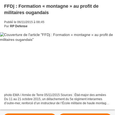
FFDj : Formation « montagne » au profit de
militaires ougandais
Publié le 06/11/2015 à 08:45
Par
RP Defense
photo EMA / Armée de Terre 05/11/2015 Sources : État-major des armées
Du 11 au 21 octobre 2015, un détachement du 5e régiment interarmes
d’outre-mer, renforcé d’un instructeur de l’École militaire de haute montagne,
a été projeté en Ouganda afin de sélectionner...