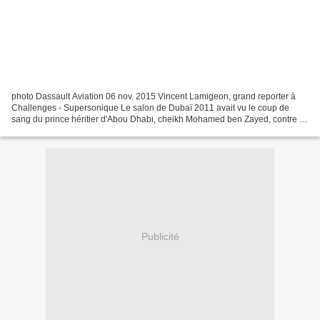
photo Dassault Aviation 06 nov. 2015 Vincent Lamigeon, grand reporter à
Challenges - Supersonique Le salon de Dubaï 2011 avait vu le coup de
sang du prince héritier d'Abou Dhabi, cheikh Mohamed ben Zayed, contre le
prix du Rafale. L’édition 2013 avait...
Publicité