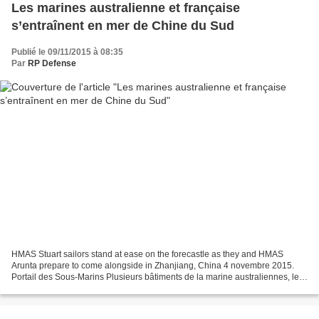
Les marines australienne et française
s’entraînent en mer de Chine du Sud
Publié le 09/11/2015 à 08:35
Par
RP Defense
HMAS Stuart sailors stand at ease on the forecastle as they and HMAS
Arunta prepare to come alongside in Zhanjiang, China 4 novembre 2015.
Portail des Sous-Marins Plusieurs bâtiments de la marine australiennes, les
HMAS Arunta, Stuart et Sirius, ont rencontré...