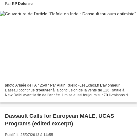
Par
RP Defense
photo Armée de l Air 25/07 Par Alain Ruello -LesEchos.fr L’avionneur
Dassault continue d’oeuvrer à la conclusion de la vente de 126 Rafale à
New Delhi avant la fin de l’année. Il mise aussi toujours sur 70 livraisons de
Falcon cette année, malgré quelques...
Dassault Calls for European MALE, UCAS
Programs (edited excerpt)
Publié le 25/07/2013 à 14:55