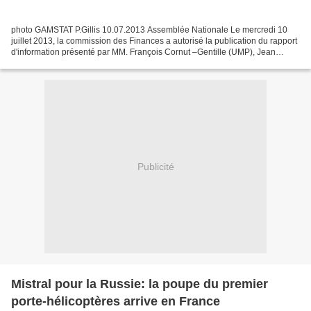
photo GAMSTAT P.Gillis 10.07.2013 Assemblée Nationale Le mercredi 10
juillet 2013, la commission des Finances a autorisé la publication du rapport
d'information présenté par MM. François Cornut –Gentille (UMP), Jean
Launay (SRC) et Jean-Jacques Bridey...
Publicité
Mistral pour la Russie: la poupe du premier
porte-hélicoptères arrive en France