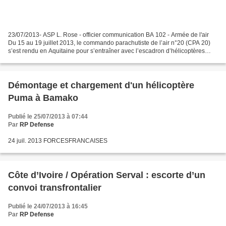
23/07/2013- ASP L. Rose - officier communication BA 102 - Armée de l'air
Du 15 au 19 juillet 2013, le commando parachutiste de l’air n°20 (CPA 20)
s’est rendu en Aquitaine pour s’entraîner avec l’escadron d’hélicoptères
1/67 «Pyrénées» et l’escadron de...
Démontage et chargement d'un hélicoptère
Puma à Bamako
Publié le 25/07/2013 à 07:44
Par
RP Defense
24 juil. 2013 FORCESFRANCAISES
Côte d’Ivoire / Opération Serval : escorte d’un
convoi transfrontalier
Publié le 24/07/2013 à 16:45
Par
RP Defense