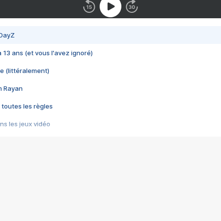
 DayZ
 a 13 ans (et vous l'avez ignoré)
e (littéralement)
im Rayan
 toutes les règles
s les jeux vidéo
us choquant de Rockstar ? - Le scandale BULLY
e plus moche de Steam
du RÊVE tourne au CAUCHEMAR
pendant 8 heures
it… à tort