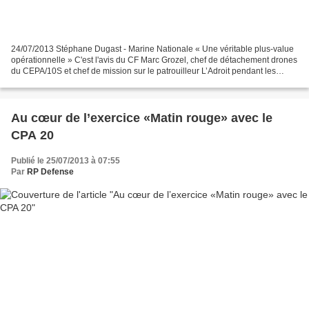
24/07/2013 Stéphane Dugast - Marine Nationale « Une véritable plus-value
opérationnelle » C'est l'avis du CF Marc Grozel, chef de détachement drones
du CEPA/10S et chef de mission sur le patrouilleur L’Adroit pendant les
déploiements du drone S-100 Camcopter...
Au cœur de l’exercice «Matin rouge» avec le
CPA 20
Publié le 25/07/2013 à 07:55
Par
RP Defense