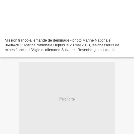
Mission franco-allemande de déminage - photo Marine Nationale
06/06/2013 Marine Nationale Depuis le 23 mai 2013, les chasseurs de
mines français L’Aigle et allemand Sulzbach Rosenberg ainsi que le
bâtiment base de plongeurs démineurs (BBPD) Vulcain ont...
Publicité