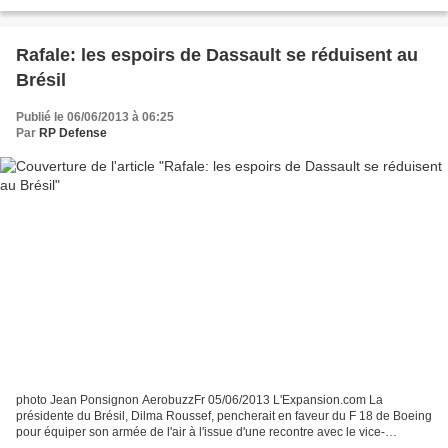
dévoilée une plaque portant le nom des quatre-vingt...
Rafale: les espoirs de Dassault se réduisent au
Brésil
Publié le 06/06/2013 à 06:25
Par
RP Defense
photo Jean Ponsignon AerobuzzFr 05/06/2013 L'Expansion.com La
présidente du Brésil, Dilma Roussef, pencherait en faveur du F 18 de Boeing
pour équiper son armée de l'air à l'issue d'une recontre avec le vice-