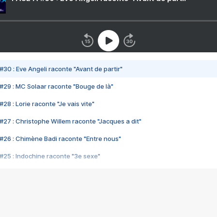
#30 : Eve Angeli raconte "Avant de partir"
#29 : MC Solaar raconte "Bouge de là"
28 : Lorie raconte "Je vais vite"
#27 : Christophe Willem raconte "Jacques a dit"
#26 : Chimène Badi raconte "Entre nous"
#25 : Indochine raconte "3e sexe"
#24 : Zaho raconte "C'est chelou"
#23 : Patrick Bruel raconte "Au café des délices"
#22 : Kyo raconte "Le chemin"