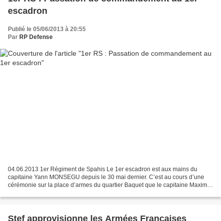
escadron
Publié le 05/06/2013 à 20:55
Par
RP Defense
04.06.2013 1er Régiment de Spahis Le 1er escadron est aux mains du
capitaine Yann MONSEGU depuis le 30 mai dernier. C’est au cours d’une
cérémonie sur la place d’armes du quartier Baquet que le capitaine Maxime
LAUDET a rendu avec beaucoup d’émotion son...
Stef approvisionne les Armées Françaises