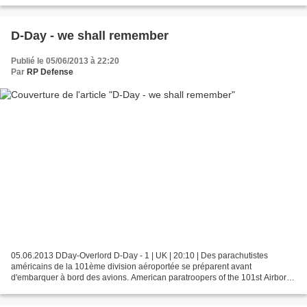
président américain Joe Biden. Ce qui signerait...
D-Day - we shall remember
Publié le 05/06/2013 à 22:20
Par
RP Defense
05.06.2013 DDay-Overlord D-Day - 1 | UK | 20:10 | Des parachutistes
américains de la 101ème division aéroportée se préparent avant
d'embarquer à bord des avions. American paratroopers of the 101st Airborne
prepare themselves before boarding. source DDay-Overlord...