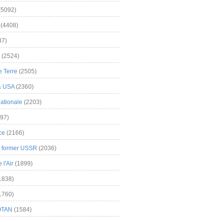
(5092)
(4408)
37)
(2524)
 Terre
(2505)
& USA
(2360)
ationale
(2203)
97)
ce
(2166)
& former USSR
(2036)
l'Air
(1899)
1838)
1760)
OTAN
(1584)