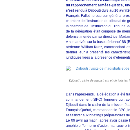
A l’initiative du chef d’état-major de
du rapprochement armées-justice, une 
s’est rendu à Djibouti du 8 au 10 avril
François Falleti, procureur général prè
chambre de l’instruction du tribunal de 
la chambre de l’instruction du Tribunal d
de la délégation était composé de membr
défense, menée par sa directrice, Mada
A son arrivée sur la base aérienne188 (BA
aérienne William Kurtz, commandant les
dernier leur a présenté les caractérist
juridiques liées à la présence d’éléments 
Djibouti : visite de magistrats et de juriste
Dans l’après-midi, la délégation a été tr
commandement (BPC) Tonnerre qui, avec 
Djibouti dans le cadre de la mission Je
François Quérat, commandant le BPC, les j
et assister aux briefings préparatoires de
Le 09 avril au matin, après avoir passé l
amphibie Tonnerre d’acier, manœuvre i