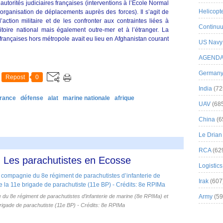
utorités judiciaires françaises (interventions à l’Ecole Normal
Helicopt
 organisation de déplacements auprès des forces). Il s’agit de
l’action militaire et de les confronter aux contraintes liées à
Continuu
itoire national mais également outre-mer et à l’étranger. La
 françaises hors métropole avait eu lieu en Afghanistan courant
US Navy
AGEND
German
Repost
0
India
(72
france
défense
alat
marine nationale
afrique
UAV
(68
China
(6
Le Drian
RCA
(62
s - Les parachutistes en Ecosse
Logistics
Irak
(607
du 8e régiment de parachutistes d’infanterie de marine (8e RPIMa) et
Army
(59
igade de parachutiste (11e BP) - Crédits: 8e RPIMa