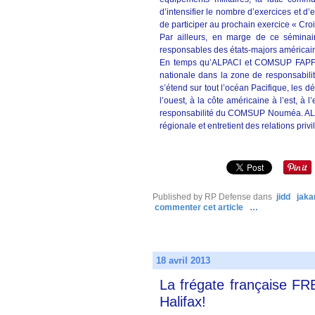
d’intensifier le nombre d’exercices et d’
de participer au prochain exercice « Cr
Par ailleurs, en marge de ce séminai
responsables des états-majors américai
En temps qu’ALPACI et COMSUP FAPF, l’
nationale dans la zone de responsabil
s’étend sur tout l’océan Pacifique, les 
l’ouest, à la côte américaine à l’est, à
responsabilité du COMSUP Nouméa. ALPA
régionale et entretient des relations pri
Published by RP Defense
dans
jidd
jaka
commenter cet article
…
18 avril 2013
La frégate française F
Halifax!