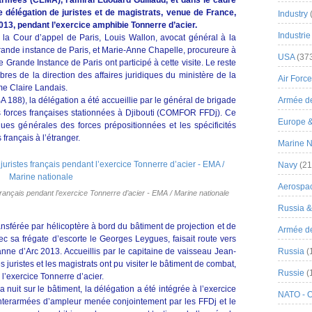
s armées (CEMA), l’amiral Edouard Guillaud, et dans le cadre
délégation de juristes et de magistrats, venue de France,
Industry
 2013, pendant l’exercice amphibie Tonnerre d’acier.
Industrie
s la Cour d’appel de Paris, Louis Wallon, avocat général à la
grande instance de Paris, et Marie-Anne Chapelle, procureure à
USA
(37
e Grande Instance de Paris ont participé à cette visite. Le reste
es de la direction des affaires juridiques du ministère de la
Air Force
me Claire Landais.
 188), la délégation a été accueillie par le général de brigade
Armée de
 forces françaises stationnées à Djibouti (COMFOR FFDj). Ce
Europe 
iques générales des forces prépositionnées et les spécificités
français à l’étranger.
Marine N
Navy
(21
Aerospa
s français pendant l’exercice Tonnerre d’acier - EMA / Marine nationale
Russia 
ansférée par hélicoptère à bord du bâtiment de projection et de
Armée de 
sa frégate d’escorte le Georges Leygues, faisait route vers
anne d’Arc 2013. Accueillis par le capitaine de vaisseau Jean-
Russia
(
uristes et les magistrats ont pu visiter le bâtiment de combat,
Russie
(
 l’exercice Tonnerre d’acier.
a nuit sur le bâtiment, la délégation a été intégrée à l’exercice
NATO - 
nterarmées d’ampleur menée conjointement par les FFDj et le