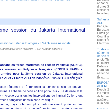
annoncé l
drones S
croissan
bataille q
Safran la
ACE
Paris, le
3ème session du Jakarta International
Eurosato
l’intelli
Cognitive
capacité
Electroni
ernational Defense Dialogue - EMA / Marine nationale
Thales v
aérienne 
de son te
photo Th
du minist
andant les forces maritimes de l’océan Pacifique (ALPACI)
Défense 
ces armées en Polynésie française (COMSUP FAPF) a
fournitu
aérienne
s armées pour la 3ème session du Jakarta International
de...
 les 20 et 21 mars 2013 en Indonésie. Plus de 1 300 délégués
EUROSAT
ATTEND
ion régionale et à renforcer la confiance afin de pouvoir
Depuis 2
ns. Le thème de cette édition portait sur « La défense et la
les muta
». A cette occasion, les interventions de l’amiral Cullerre ont
de la Sé
accélérat
 armées françaises dans la zone Pacifique.
d’un nouv
enne, pays hôte, ont plus particulièrement porté sur les
ne anti-piraterie et la volonté réciproque des deux parties