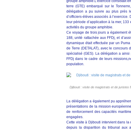
groupe amphibie.L’exercice consistait e
terre (GTE) embarqué sur le Tonnerre,
délégation a pu suivre au plus près 
d’officiers-élèves associés à l’exercice
leur période d’application à la mer, 133 é
activités du groupe amphibie.
Ce voyage de trois jours a également été 
188, unité rattachée aux FFDj, et d’ass
dynamique était effectuée par un Puma 
de Terre (DETALAT), avec le concours
spécialisé (GES). La délégation a ainsi
FFDj dans le cadre de leurs missions,n
population.
Djibouti : visite de magistrats et de juriste
La délégation a également pu appréhender
présentations de la mission européenne 
de renforcement des capacités maritim
engagées.
Cette visite à Djibouti intervient dans l
depuis la disparition du tribunal aux