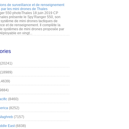
ions de surveillance et de renseignement
 par les mini drones de Thales
er 550 photoThales 18 juin 2019 CP
hales présente le Spy’Ranger 550, son
système de mini drones tactiques de
nce et de renseignement. Il complète la
 systèmes de mini drones proposée par
éployable en vingt...
ories
(20241)
(18989)
14639)
9884)
cific
(8460)
erica
(8252)
 Maghreb
(7157)
iddle East
(6838)