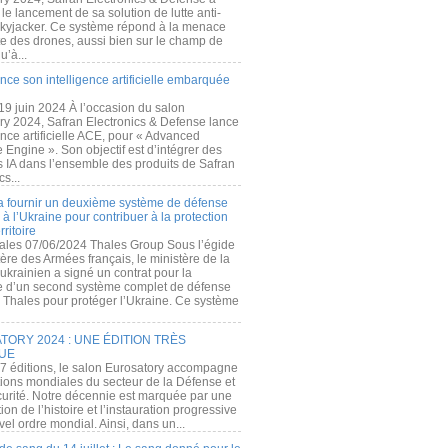
e lancement de sa solution de lutte anti-
kyjacker. Ce système répond à la menace
te des drones, aussi bien sur le champ de
u’à...
nce son intelligence artificielle embarquée
 19 juin 2024 À l’occasion du salon
ry 2024, Safran Electronics & Defense lance
gence artificielle ACE, pour « Advanced
 Engine ». Son objectif est d’intégrer des
s IA dans l’ensemble des produits de Safran
cs...
a fournir un deuxième système de défense
à l’Ukraine pour contribuer à la protection
rritoire
ales 07/06/2024 Thales Group Sous l’égide
ère des Armées français, le ministère de la
ukrainien a signé un contrat pour la
re d’un second système complet de défense
 Thales pour protéger l’Ukraine. Ce système
ORY 2024 : UNE ÉDITION TRÈS
UE
7 éditions, le salon Eurosatory accompagne
tions mondiales du secteur de la Défense et
curité. Notre décennie est marquée par une
ion de l’histoire et l’instauration progressive
el ordre mondial. Ainsi, dans un...