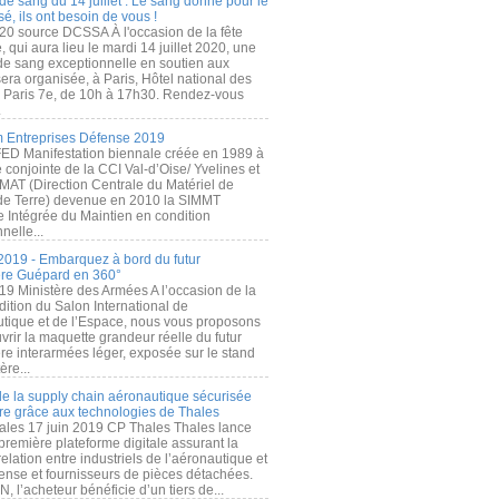
de sang du 14 juillet : Le sang donné pour le
é, ils ont besoin de vous !
20 source DCSSA À l'occasion de la fête
, qui aura lieu le mardi 14 juillet 2020, une
 de sang exceptionnelle en soutien aux
era organisée, à Paris, Hôtel national des
s Paris 7e, de 10h à 17h30. Rendez-vous
.
 Entreprises Défense 2019
FED Manifestation biennale créée en 1989 à
ive conjointe de la CCI Val-d’Oise/ Yvelines et
MAT (Direction Centrale du Matériel de
de Terre) devenue en 2010 la SIMMT
e Intégrée du Maintien en condition
nelle...
2019 - Embarquez à bord du futur
ère Guépard en 360°
19 Ministère des Armées A l’occasion de la
ition du Salon International de
utique et de l’Espace, nous vous proposons
rir la maquette grandeur réelle du futur
ère interarmées léger, exposée sur le stand
ère...
 de la supply chain aéronautique sécurisée
re grâce aux technologies de Thales
ales 17 juin 2019 CP Thales Thales lance
première plateforme digitale assurant la
elation entre industriels de l’aéronautique et
fense et fournisseurs de pièces détachées.
, l’acheteur bénéficie d’un tiers de...