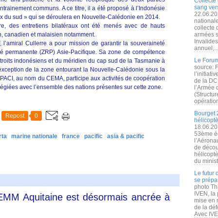
Collecte 
sang vers
entrainement communs. A ce titre, il a été proposé à l’Indonésie
22.06.20
oix du sud » qui se déroulera en Nouvelle-Calédonie en 2014.
nationale
re, des entretiens bilatéraux ont été menés avec de hauts
collecte
n, canadien et malaisien notamment.
armées s
Invalide
amiral Cullerre a pour mission de garantir la souveraineté
annuel,..
ité permanente (ZRP) Asie-Pacifique. Sa zone de compétence
Le Forum
détroits indonésiens et du méridien du cap sud de la Tasmanie à
source: 
 l’exception de la zone entourant la Nouvelle-Calédonie sous la
l’initiat
CI, au nom du CEMA, participe aux activités de coopération
de la DC
vilégiées avec l’ensemble des nations présentes sur cette zone.
l’Armée 
(Structur
opération
Bourget 
Repost
0
hélicopt
18.06.20
53ème éd
rta
marine nationale
france
pacific
asia & pacific
l’Aérona
de découv
hélicopt
du minist
Le futur
se prépa
photo Th
IVEN, la 
REMM Aquitaine est désormais ancrée à
mise en r
de la dé
Avec IVEN