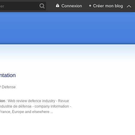
Connexion
+
Créer mon blog
ntation
P Defense
tion
: Web review defence industry - Revue
ndustrie de défense - company information -
France, Europe and elsewhere ...