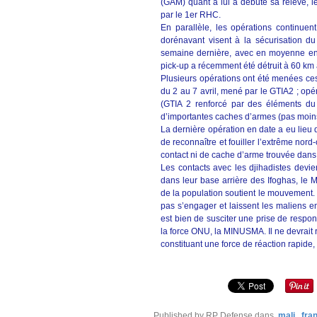
(GAM) quant à lui a débuté sa relève,
par le 1er RHC.
En parallèle, les opérations continue
dorénavant visent à la sécurisation du t
semaine dernière, avec en moyenne en
pick-up a récemment été détruit à 60 km 
Plusieurs opérations ont été menées c
du 2 au 7 avril, mené par le GTIA2 ; opér
(GTIA 2 renforcé par des éléments du
d’importantes caches d’armes (pas moin
La dernière opération en date a eu lieu d
de reconnaître et fouiller l’extrême nord
contact ni de cache d’arme trouvée dans 
Les contacts avec les djihadistes devi
dans leur base arrière des Ifoghas, le
de la population soutient le mouvement. 
pas s’engager et laissent les maliens en
est bien de susciter une prise de respo
la force ONU, la MINUSMA. Il ne devrait r
constituant une force de réaction rapide, 
Published by RP Defense
dans
mali
fra