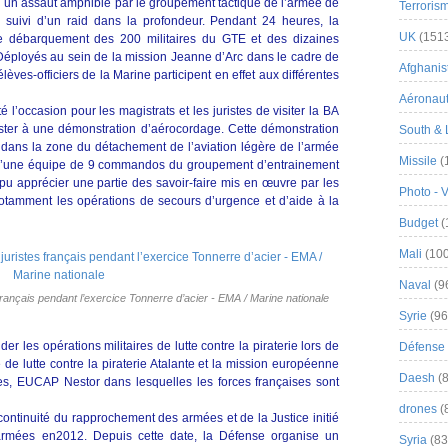
n un assaut amphibie par le groupement tactique de l’armée de
Terroris
 suivi d’un raid dans la profondeur. Pendant 24 heures, la
UK
(151
le débarquement des 200 militaires du GTE et des dizaines
. Déployés au sein de la mission Jeanne d’Arc dans le cadre de
Afghanist
lèves-officiers de la Marine participent en effet aux différentes
Aéronau
l’occasion pour les magistrats et les juristes de visiter la BA
ister à une démonstration d’aérocordage. Cette démonstration
South & 
dans la zone du détachement de l’aviation légère de l’armée
Missile
(
 d’une équipe de 9 commandos du groupement d’entrainement
 pu apprécier une partie des savoir-faire mis en œuvre par les
Photo - 
otamment les opérations de secours d’urgence et d’aide à la
Budget
(
Mali
(100
Naval
(9
s français pendant l’exercice Tonnerre d’acier - EMA / Marine nationale
Syrie
(96
 les opérations militaires de lutte contre la piraterie lors de
Défense 
de lutte contre la piraterie Atalante et la mission européenne
Daesh
(8
es, EUCAP Nestor dans lesquelles les forces françaises sont
drones
(
a continuité du rapprochement des armées et de la Justice initié
 armées en2012. Depuis cette date, la Défense organise un
Syria
(83