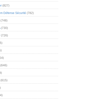
er
(827)
m Défense Sécurité
(782)
(748)
A
(730)
y
(726)
5)
5)
54)
(646)
9)
(615)
)
4)