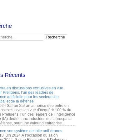
rche
es Récents
ntre en discussions exclusives en vue
r Preligens, l’un des leaders de
gence artificielle pour les secteurs de
tial et de la défense
2024 Safran Safran annonce être entré en
ons exclusives en vue d’acquérir 100 % du
e Preligens, l’un des leaders de l’intelligence
lle (IA) dédiée aux industries de l’aérospatial
défense, pour une valeur d’entreprise...
ance son système de lutte anti-drones
 18 juin 2024 À l’occasion du salon
ry 2024, Safran Electronics & Defense a