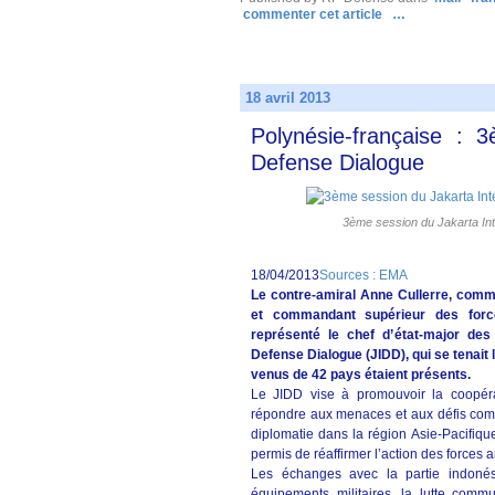
commenter cet article
…
18 avril 2013
Polynésie-française : 
Defense Dialogue
3ème session du Jakarta Int
18/04/2013
Sources : EMA
Le contre-amiral Anne Cullerre, comm
et commandant supérieur des for
représenté le chef d’état-major de
Defense Dialogue (JIDD), qui se tenait
venus de 42 pays étaient présents.
Le JIDD vise à promouvoir la coopérat
répondre aux menaces et aux défis commu
diplomatie dans la région Asie-Pacifique 
permis de réaffirmer l’action des forces
Les échanges avec la partie indonési
équipements militaires, la lutte commu