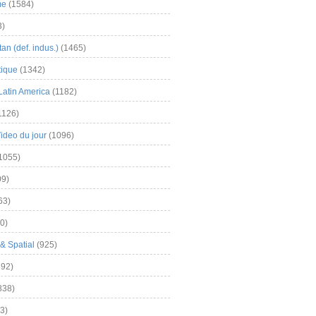
me
(1584)
3)
an (def. indus.)
(1465)
tique
(1342)
Latin America
(1182)
1126)
Video du jour
(1096)
1055)
9)
63)
0)
& Spatial
(925)
92)
838)
3)