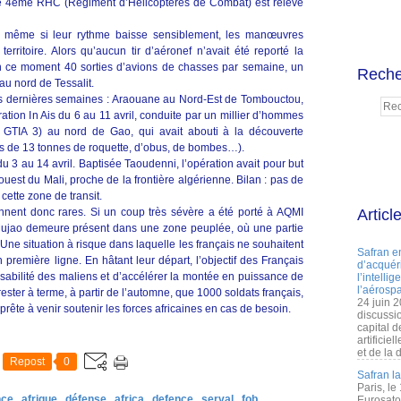
 le 4ème RHC (Régiment d’Hélicoptères de Combat) est relevé
nt même si leur rythme baisse sensiblement, les manœuvres
erritoire. Alors qu’aucun tir d’aéronef n’avait été reporté la
 ce moment 40 sorties d’avions de chasses par semaine, un
Reche
au nord de Tessalit.
es dernières semaines : Araouane au Nord-Est de Tombouctou,
ation In Ais du 6 au 11 avril, conduite par un millier d’hommes
 GTIA 3) au nord de Gao, qui avait abouti à la découverte
s de 13 tonnes de roquette, d’obus, de bombes…).
u 3 au 14 avril. Baptisée Taoudenni, l’opération avait pour but
-ouest du Mali, proche de la frontière algérienne. Bilan : pas de
cette zone de transit.
ennent donc rares. Si un coup très sévère a été porté à AQMI
Articl
 Mujao demeure présent dans une zone peuplée, où une partie
Une situation à risque dans laquelle les français ne souhaitent
Safran e
 première ligne. En hâtant leur départ, l’objectif des Français
d’acquéri
nsabilité des maliens et d’accélérer la montée en puissance de
l’intelli
l’aérospa
ester à terme, à partir de l’automne, que 1000 soldats français,
24 juin 
prête à venir soutenir les forces africaines en cas de besoin.
discussi
capital d
artificie
et de la 
Repost
0
Safran l
Paris, le
nce
afrique
défense
africa
defence
serval
fob
Eurosato