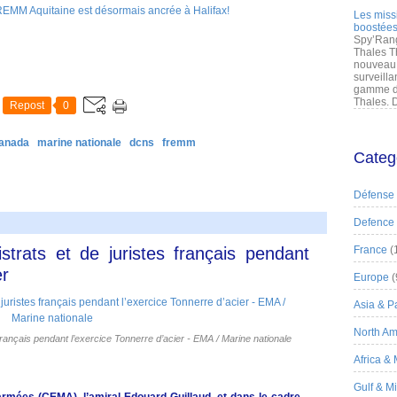
Les miss
boostées
Spy’Rang
Thales T
nouveau 
surveilla
gamme de
Thales. D
Repost
0
anada
marine nationale
dcns
fremm
Categ
Défense
Defence
istrats et de juristes français pendant
France
(
er
Europe
(
Asia & Pa
North Am
s français pendant l’exercice Tonnerre d’acier - EMA / Marine nationale
Africa &
Gulf & M