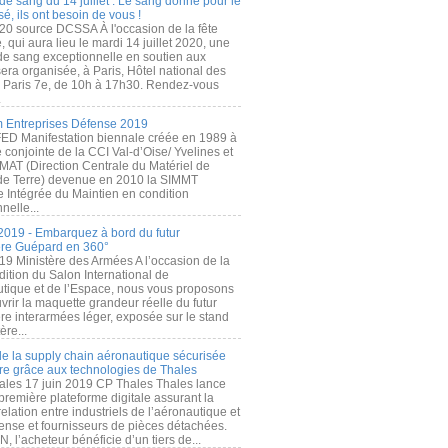
de sang du 14 juillet : Le sang donné pour le
é, ils ont besoin de vous !
20 source DCSSA À l'occasion de la fête
, qui aura lieu le mardi 14 juillet 2020, une
 de sang exceptionnelle en soutien aux
era organisée, à Paris, Hôtel national des
s Paris 7e, de 10h à 17h30. Rendez-vous
.
 Entreprises Défense 2019
FED Manifestation biennale créée en 1989 à
ive conjointe de la CCI Val-d’Oise/ Yvelines et
MAT (Direction Centrale du Matériel de
de Terre) devenue en 2010 la SIMMT
e Intégrée du Maintien en condition
nelle...
2019 - Embarquez à bord du futur
ère Guépard en 360°
19 Ministère des Armées A l’occasion de la
ition du Salon International de
utique et de l’Espace, nous vous proposons
rir la maquette grandeur réelle du futur
ère interarmées léger, exposée sur le stand
ère...
 de la supply chain aéronautique sécurisée
re grâce aux technologies de Thales
ales 17 juin 2019 CP Thales Thales lance
première plateforme digitale assurant la
elation entre industriels de l’aéronautique et
fense et fournisseurs de pièces détachées.
, l’acheteur bénéficie d’un tiers de...