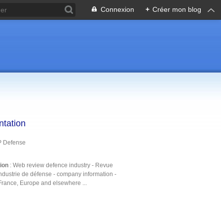
Connexion
+
Créer mon blog
ntation
P Defense
tion
: Web review defence industry - Revue
ndustrie de défense - company information -
France, Europe and elsewhere ...