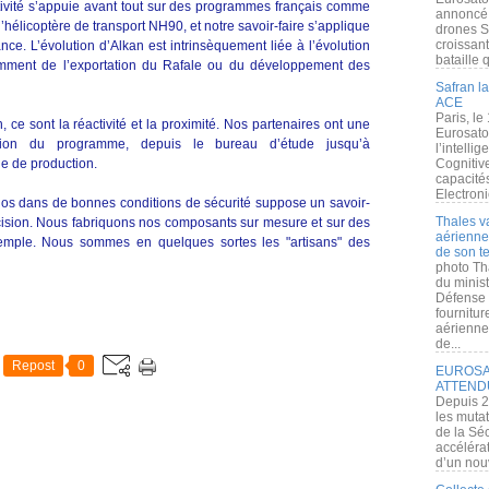
tivité s’appuie avant tout sur des programmes français comme
annoncé l
l’hélicoptère de transport NH90, et notre savoir-faire s’applique
drones S
croissan
ce. L’évolution d’Alkan est intrinsèquement liée à l’évolution
bataille q
mment de l’exportation du Rafale ou du développement des
Safran la
ACE
Paris, le
 sont la réactivité et la proximité. Nos partenaires ont une
Eurosato
cution du programme, depuis le bureau d’étude jusqu’à
l’intelli
ne de production.
Cognitive
capacité
Electroni
los dans de bonnes conditions de sécurité suppose un savoir-
Thales v
cision. Nous fabriquons nos composants sur mesure et sur des
aérienne 
emple. Nous sommes en quelques sortes les "artisans" des
de son te
photo Th
du minist
Défense 
fournitu
aérienne
de...
Repost
0
EUROSAT
ATTEND
Depuis 2
les muta
de la Sé
accélérat
d’un nouv