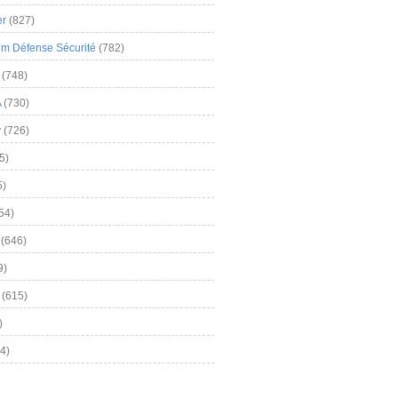
er
(827)
m Défense Sécurité
(782)
(748)
A
(730)
y
(726)
5)
5)
54)
(646)
9)
(615)
)
4)