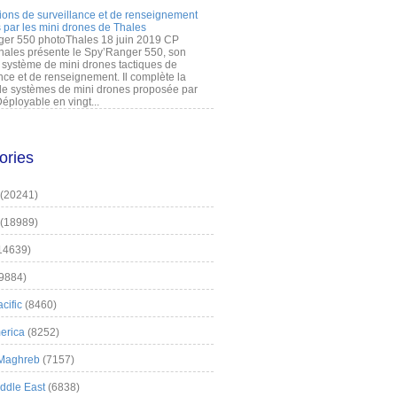
ions de surveillance et de renseignement
 par les mini drones de Thales
er 550 photoThales 18 juin 2019 CP
hales présente le Spy’Ranger 550, son
système de mini drones tactiques de
nce et de renseignement. Il complète la
 systèmes de mini drones proposée par
éployable en vingt...
ories
(20241)
(18989)
14639)
9884)
cific
(8460)
erica
(8252)
 Maghreb
(7157)
iddle East
(6838)