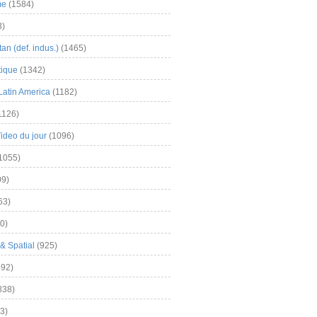
me
(1584)
3)
an (def. indus.)
(1465)
tique
(1342)
Latin America
(1182)
1126)
Video du jour
(1096)
1055)
9)
63)
0)
& Spatial
(925)
92)
838)
3)