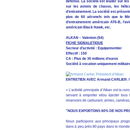
défense. La société est leader sur les
sur les avions de chasse, les hélico
d’entrainement. La société est présen
plus de 60 aéronefs tels que le Mira
d’entrainement américain AT6-B, l’avi
américain Black Hawk, etc.
ALKAN – Valenton (94)
FICHE SIGNALETIQUE
Secteur d’activité : Equipementier
Effectif : 150
CA : Plus de 30 millions d’euros
Société à vocation uniquement militair
ENTRETIEN AVEC Armand CARLIER
, 
« L’activité principale d’Alkan est la 
servant à emporter et/ou éjecter tous
réservoirs de carburant, armes, caméras,
"NOUS EXPORTONS 60% DE NOS PR
Nous participons aux principaux pro
dans à peu près 80 pays dans le monde, 