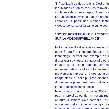
"InPixal fabrique des produits électroniq
les images en temps réel, les retravaill
contenues dans ces images. Quand nous
DGA nous ont convaincu que le marché 
capables, à partir des mêmes techno
vidéosurveillance ou la santé sur le seg
"
NOTRE PORTEFEUILLE D'ACTIVITE
SUR LA VIDEOSURVEILLANCE"
Notre portefeuille d’activité est aujourd
marché santé est encore émergent po
technologie permet par exemple de d
d’analyser sa vitesse, sa trajectoire o
travaillons beaucoup pour les dron
notamment dans la lutte contre les engi
mouvements rapides et à des vibration
image stable et donc plus facilement e
d’une image prise dans des conditions d
forces spéciales par exemple.
Nous sommes soutenus par la DGA et le
pour un projet autour de la « reconstruc
entoure la caméra. Cela permet à un r
autonome. Cette même technologie pour
santé et fournir des informations utiles