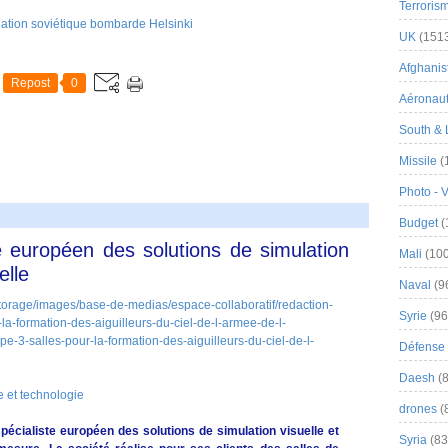
Terroris
iation soviétique bombarde Helsinki
UK
(151
Afghanist
Repost
0
Aéronau
South & 
Missile
(
Photo - 
Budget
(
 européen des solutions de simulation
Mali
(100
elle
Naval
(9
Syrie
(96
Défense 
Daesh
(8
 et technologie
drones
(
écialiste européen des solutions de simulation visuelle et
Syria
(83