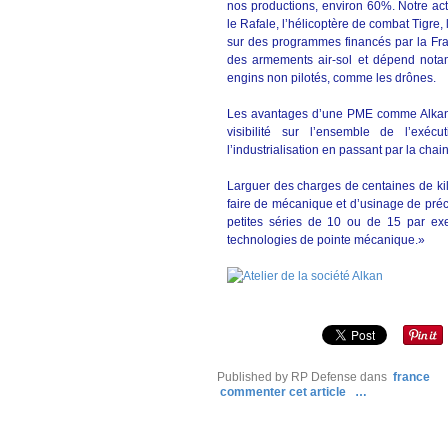
nos productions, environ 60%. Notre ac
le Rafale, l’hélicoptère de combat Tigre, 
sur des programmes financés par la Fran
des armements air-sol et dépend nota
engins non pilotés, comme les drônes.
Les avantages d’une PME comme Alkan, ce
visibilité sur l’ensemble de l’exé
l’industrialisation en passant par la chai
Larguer des charges de centaines de ki
faire de mécanique et d’usinage de pré
petites séries de 10 ou de 15 par ex
technologies de pointe mécanique.»
Published by RP Defense
dans
france
commenter cet article
…