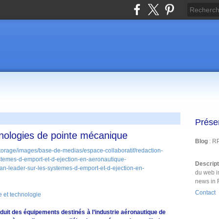
Prése
nologies de pointe mécanique
Blog
: R
Descrip
du web i
news in 
Contact
 et technologie
duit des équipements destinés à l’industrie aéronautique de