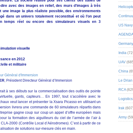
 mesure. La société réalise pour ses clients des salles de
à-dire avec des images en relief, des murs d’images à très
Helicopt
t une image la plus réaliste possible, des environnements
Continuu
ngé dans un univers totalement reconstitué et où l’on peut
 en temps réel ou encore des simulateurs visuels en 3
US Navy
AGEND
German
 simulation visuelle
India
(72
issance en 2012
UAV
(68
vile et militaire
China
(6
IER
, Président Directeur Général d’Immersion
Le Drian
RCA
(62
it à ses débuts sur la commercialisation des outils de pointe
virtuelle, gants, capteurs… En 1997, tout s’accélère avec le
Logistics
aux veut lancer et présenter la Xsara Picasso en utilisant un
mersion livrera une commande de 60 simulateurs répartis dans
Irak
(607
ntreprise gagne coup sur coup un appel d’offre européen mais
Army
(59
 pour la formation des aiguilleurs du ciel de l’armée de l’air à
 CLA-2000 (Contrôle Local d’Aérodromes). C’est à partir de ce
lisation de solutions sur-mesure clés en main.