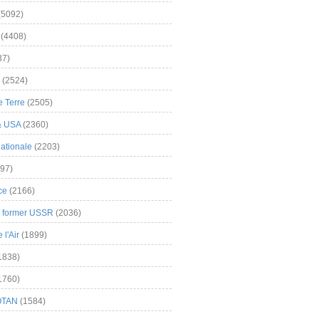
(5092)
(4408)
37)
(2524)
 Terre
(2505)
& USA
(2360)
ationale
(2203)
97)
ce
(2166)
& former USSR
(2036)
l'Air
(1899)
1838)
1760)
OTAN
(1584)