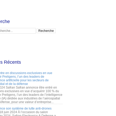
rche
es Récents
ntre en discussions exclusives en vue
r Preligens, l’un des leaders de
gence artificielle pour les secteurs de
tial et de la défense
2024 Safran Safran annonce être entré en
ons exclusives en vue d’acquérir 100 % du
e Preligens, l’un des leaders de l’intelligence
lle (IA) dédiée aux industries de l’aérospatial
défense, pour une valeur d’entreprise...
ance son système de lutte anti-drones
 18 juin 2024 À l’occasion du salon
ry 2024, Safran Electronics & Defense a