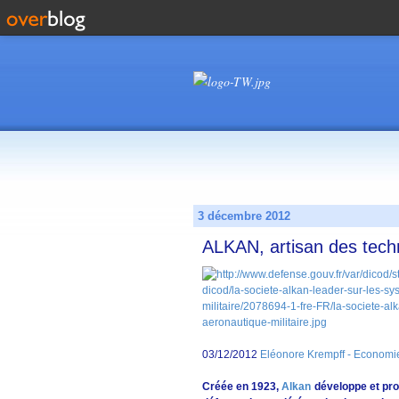
3 décembre 2012
ALKAN, artisan des tech
03/12/2012
Eléonore Krempff - Economie
Créée en 1923,
Alkan
développe et pro