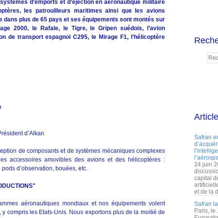
 systèmes d’emports et d’éjection en aéronautique militaire
ptères, les patrouilleurs maritimes ainsi que les avions
te dans plus de 65 pays et ses équipements sont montés sur
ge 2000, le Rafale, le Tigre, le Gripen suédois, l’avion
on de transport espagnol C295, le Mirage F1, l’hélicoptère
Reche
e
Articl
Président d’Alkan
Safran e
d’acquéri
conception de composants et de systèmes mécaniques complexes
l’intelli
l’aérospa
 les accessoires amovibles des avions et des hélicoptères :
24 juin 
 pods d’observation, bouées, etc.
discussi
capital d
artificie
ODUCTIONS"
et de la 
grammes aéronautiques mondiaux et nos équipements volent
Safran l
Paris, le
y compris les Etats-Unis. Nous exportons plus de la moitié de
Eurosato