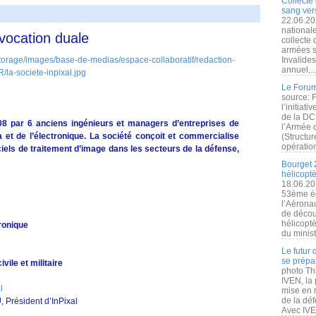
Collecte 
sang vers
22.06.20
nationale
vocation duale
collecte
armées s
Invalide
annuel,..
Le Forum
source: 
l’initiat
de la DC
08 par 6 anciens ingénieurs et managers d’entreprises de
l’Armée 
et de l’électronique. La société conçoit et commercialise
(Structur
opération
iels de traitement d’image dans les secteurs de la défense,
Bourget 
hélicopt
18.06.20
53ème éd
l’Aérona
de découv
hélicopt
tronique
du minist
Le futur
se prépa
vile et militaire
photo Th
IVEN, la 
mise en r
de la dé
U
, Président d’InPixal
Avec IVEN