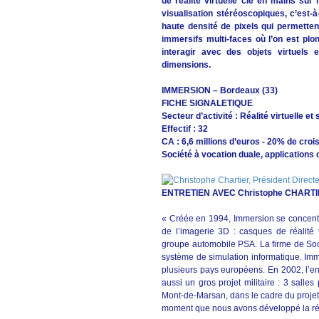
de réalité virtuelle clé en mains sur
visualisation stéréoscopiques, c’est-
haute densité de pixels qui permetten
immersifs multi-faces où l’on est plo
interagir avec des objets virtuels
dimensions.
IMMERSION – Bordeaux (33)
FICHE SIGNALETIQUE
Secteur d’activité : Réalité virtuelle et
Effectif : 32
CA : 6,6 millions d’euros - 20% de cro
Société à vocation duale, applications ci
ENTRETIEN AVEC Christophe CHART
« Créée en 1994, Immersion se concentra
de l’imagerie 3D : casques de réalité 
groupe automobile PSA. La firme de Soch
système de simulation informatique. Im
plusieurs pays européens. En 2002, l’e
aussi un gros projet militaire : 3 salles
Mont-de-Marsan, dans le cadre du projet
moment que nous avons développé la réa