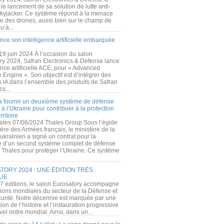
e lancement de sa solution de lutte anti-
kyjacker. Ce système répond à la menace
te des drones, aussi bien sur le champ de
u’à...
nce son intelligence artificielle embarquée
 19 juin 2024 À l’occasion du salon
ry 2024, Safran Electronics & Defense lance
gence artificielle ACE, pour « Advanced
 Engine ». Son objectif est d’intégrer des
s IA dans l’ensemble des produits de Safran
cs...
a fournir un deuxième système de défense
à l’Ukraine pour contribuer à la protection
rritoire
ales 07/06/2024 Thales Group Sous l’égide
ère des Armées français, le ministère de la
ukrainien a signé un contrat pour la
re d’un second système complet de défense
 Thales pour protéger l’Ukraine. Ce système
ORY 2024 : UNE ÉDITION TRÈS
UE
7 éditions, le salon Eurosatory accompagne
tions mondiales du secteur de la Défense et
curité. Notre décennie est marquée par une
ion de l’histoire et l’instauration progressive
el ordre mondial. Ainsi, dans un...