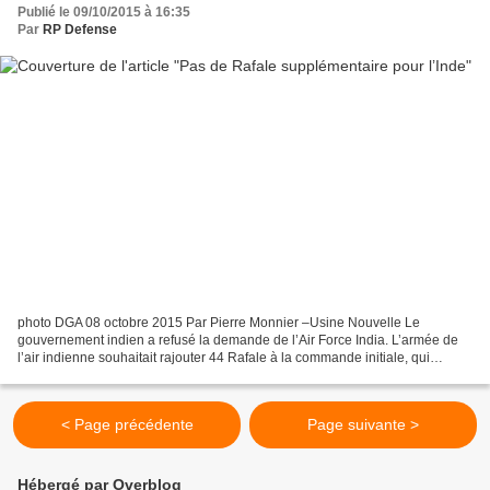
Publié le 09/10/2015 à 16:35
Par
RP Defense
photo DGA 08 octobre 2015 Par Pierre Monnier –Usine Nouvelle Le
gouvernement indien a refusé la demande de l’Air Force India. L’armée de
l’air indienne souhaitait rajouter 44 Rafale à la commande initiale, qui
comptait 36 avions de combat fabriqués par...
< Page précédente
Page suivante >
Hébergé par Overblog