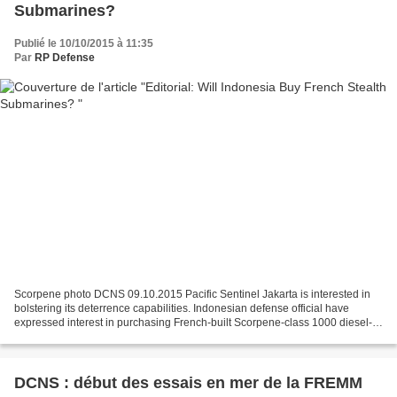
Submarines?
Publié le 10/10/2015 à 11:35
Par
RP Defense
Scorpene photo DCNS 09.10.2015 Pacific Sentinel Jakarta is interested in
bolstering its deterrence capabilities. Indonesian defense official have
expressed interest in purchasing French-built Scorpene-class 1000 diesel-
electric attack submarines (SSK)...
DCNS : début des essais en mer de la FREMM