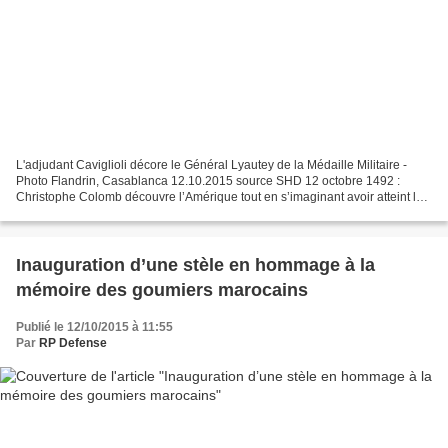
L'adjudant Caviglioli décore le Général Lyautey de la Médaille Militaire -
Photo Flandrin, Casablanca 12.10.2015 source SHD 12 octobre 1492 :
Christophe Colomb découvre l’Amérique tout en s’imaginant avoir atteint les
Indes. 12 octobre 1915 : Exécution...
Inauguration d’une stèle en hommage à la
mémoire des goumiers marocains
Publié le 12/10/2015 à 11:55
Par
RP Defense