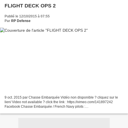
FLIGHT DECK OPS 2
Publié le 12/10/2015 à 07:55
Par
RP Defense
9 oct. 2015 par Chasse Embarquée Vidéo non disponible ? cliquez sur le
lien/ Video not available ? click the link : https://vimeo.com/141897242
Facebook Chasse Embarquée / French Navy pilots :
https://www.facebook.com/flottilles Twitter Chasse Embarquée...