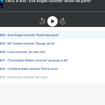
FACE A #30 : Eve Angeli raconte "Avant de partir"
#30 : Eve Angeli raconte "Avant de partir"
#29 : MC Solaar raconte "Bouge de là"
28 : Lorie raconte "Je vais vite"
#27 : Christophe Willem raconte "Jacques a dit"
#26 : Chimène Badi raconte "Entre nous"
#25 : Indochine raconte "3e sexe"
#24 : Zaho raconte "C'est chelou"
#23 : Patrick Bruel raconte "Au café des délices"
#22 : Kyo raconte "Le chemin"