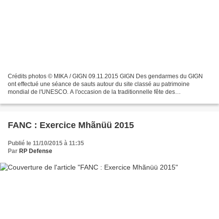
Crédits photos © MIKA / GIGN 09.11.2015 GIGN Des gendarmes du GIGN
ont effectué une séance de sauts autour du site classé au patrimoine
mondial de l'UNESCO. A l'occasion de la traditionnelle fête des
parachutistes de la Saint-Michel, un détachement de...
FANC : Exercice Mhãnüü 2015
Publié le 11/10/2015 à 11:35
Par
RP Defense