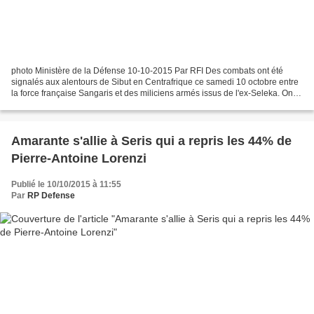
photo Ministère de la Défense 10-10-2015 Par RFI Des combats ont été
signalés aux alentours de Sibut en Centrafrique ce samedi 10 octobre entre
la force française Sangaris et des miliciens armés issus de l'ex-Seleka. On
ignore le bilan mais il y a des...
Amarante s'allie à Seris qui a repris les 44% de
Pierre-Antoine Lorenzi
Publié le 10/10/2015 à 11:55
Par
RP Defense