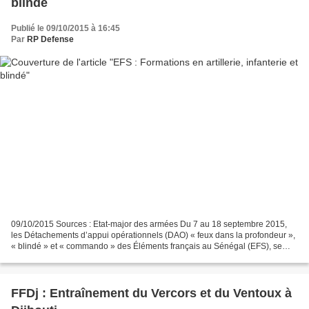
blindé
Publié le 09/10/2015 à 16:45
Par
RP Defense
09/10/2015 Sources : Etat-major des armées Du 7 au 18 septembre 2015,
les Détachements d’appui opérationnels (DAO) « feux dans la profondeur »,
« blindé » et « commando » des Éléments français au Sénégal (EFS), se
sont rendus au centre d’entraînement...
FFDj : Entraînement du Vercors et du Ventoux à