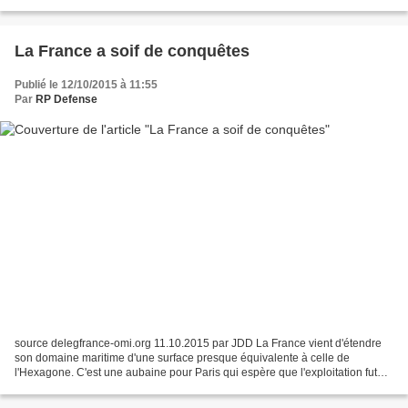
Kockums un important contrat portant...
La France a soif de conquêtes
Publié le 12/10/2015 à 11:55
Par
RP Defense
source delegfrance-omi.org 11.10.2015 par JDD La France vient d'étendre
son domaine maritime d'une surface presque équivalente à celle de
l'Hexagone. C'est une aubaine pour Paris qui espère que l'exploitation future
du sous-sol marin sera fructueuse....