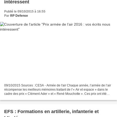
intéressent
Publié le 09/10/2015 à 16:55
Par
RP Defense
09/10/2015 Sources : CESA - Armée de l'air Chaque année, l’armée de l’air
récompense les meilleurs mémoires traitant de l’« Air et espace » dans le
cadre des prix « Clément Ader » et « René Mouchotte ». Ces prix ont été
créés afin d’encourager, de susciter...
EFS : Formations en artillerie, infanterie et