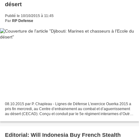
désert
Publié le 10/10/2015 à 11:45
Par
RP Defense
08.10.2015 par P. Chapleau - Lignes de Défense L'exercice Ouerka 2015 a
pris fin mercredi, au Centre d’entrainement au combat et d’aguerrissement
au désert (CECAD). Conçu et conduit par le 5e régiment interarmes d’Outre-
mer de Djibouti, il avait débuté...
Editorial: Will Indonesia Buy French Stealth