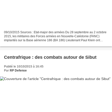
09/10/2015 Sources : Etat-major des armées Du 28 septembre au 2 octobre
2015, les militaires des Forces armées en Nouvelle-Calédonie (FANC)
implantés sur la Base aérienne 186 (BA 186) Lieutenant Paul Klein ont
conduit l’exercice Mhãnüü 2015 qui s’est...
Centrafrique : des combats autour de Sibut
Publié le 10/10/2015 à 16:45
Par
RP Defense