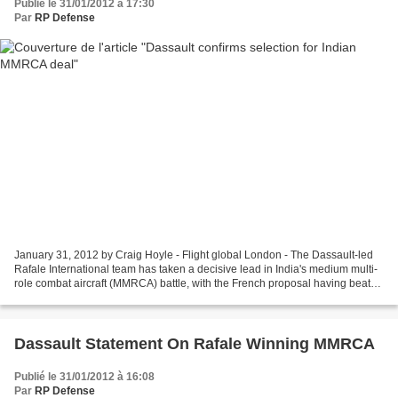
Publié le 31/01/2012 à 17:30
Par
RP Defense
January 31, 2012 by Craig Hoyle - Flight global London - The Dassault-led
Rafale International team has taken a decisive lead in India's medium multi-
role combat aircraft (MMRCA) battle, with the French proposal having beaten
a rival offer by the Eurofighter...
Dassault Statement On Rafale Winning MMRCA
Publié le 31/01/2012 à 16:08
Par
RP Defense