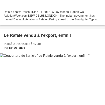
Rafale photo: Dassault Jan 31, 2012 By Jay Menon, Robert Wall -
AviationWeek.com NEW DELHI, LONDON - The Indian government has
named Dassault Aviation’s Rafale offering ahead of the Eurofighter Typhoon
as the “lowest bidder” in the competition to supply...
Le Rafale vendu à l’export, enfin !
Publié le 31/01/2012 à 17:40
Par
RP Defense