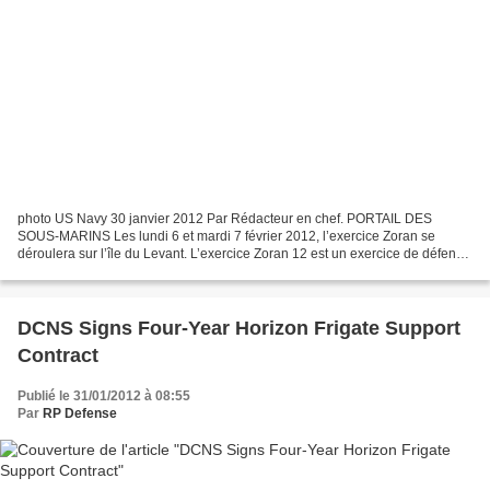
photo US Navy 30 janvier 2012 Par Rédacteur en chef. PORTAIL DES
SOUS-MARINS Les lundi 6 et mardi 7 février 2012, l’exercice Zoran se
déroulera sur l’île du Levant. L’exercice Zoran 12 est un exercice de défense
aérienne en zone côtière. Dans le scénario,...
DCNS Signs Four-Year Horizon Frigate Support
Contract
Publié le 31/01/2012 à 08:55
Par
RP Defense