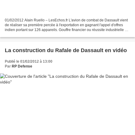
01/02/2012 Alain Ruello – LesEchos.fr L'avion de combat de Dassault vient
de réaliser sa première percée à l'exportation en gagnant l'appel d'offres
indien portant sur 126 appareils. Gouffre financier ou réussite industrielle ?
Vingt-cinq ans après son...
La construction du Rafale de Dassault en vidéo
Publié le 01/02/2012 à 13:00
Par
RP Defense