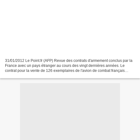
31/01/2012 Le Point.fr (AFP) Revue des contrats d'armement conclus par la
France avec un pays étranger au cours des vingt dernières années. Le
contrat pour la vente de 126 exemplaires de l'avion de combat français
Rafale à l'Inde, d'une valeur estimée...