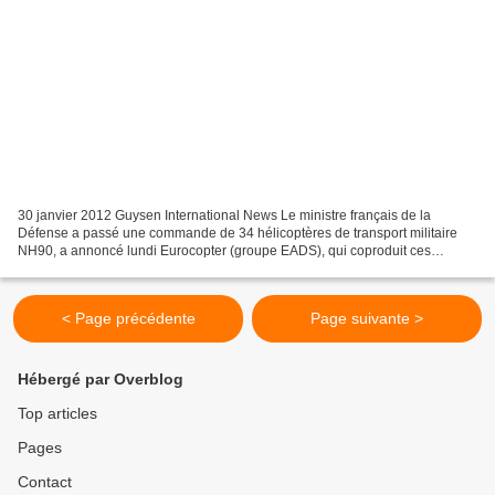
30 janvier 2012 Guysen International News Le ministre français de la
Défense a passé une commande de 34 hélicoptères de transport militaire
NH90, a annoncé lundi Eurocopter (groupe EADS), qui coproduit ces
appareils européens. La valeur du contrat n'a...
< Page précédente
Page suivante >
Hébergé par Overblog
Top articles
Pages
Contact