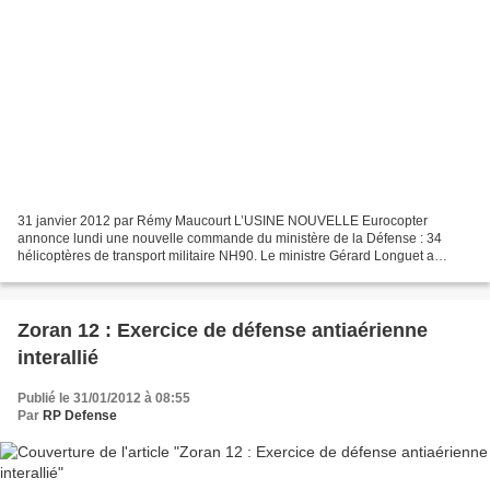
31 janvier 2012 par Rémy Maucourt L’USINE NOUVELLE Eurocopter
annonce lundi une nouvelle commande du ministère de la Défense : 34
hélicoptères de transport militaire NH90. Le ministre Gérard Longuet a
profité de la livraison du premier NH90 en configuration...
Zoran 12 : Exercice de défense antiaérienne
interallié
Publié le 31/01/2012 à 08:55
Par
RP Defense