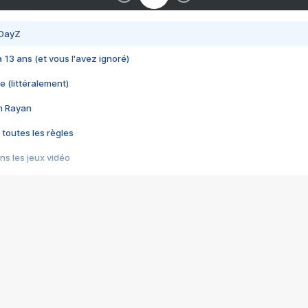
 DayZ
 a 13 ans (et vous l'avez ignoré)
e (littéralement)
im Rayan
 toutes les règles
s les jeux vidéo
us choquant de Rockstar ? - Le scandale BULLY
e plus moche de Steam
du RÊVE tourne au CAUCHEMAR
pendant 8 heures
it… à tort
umiliés par un jeu vidéo