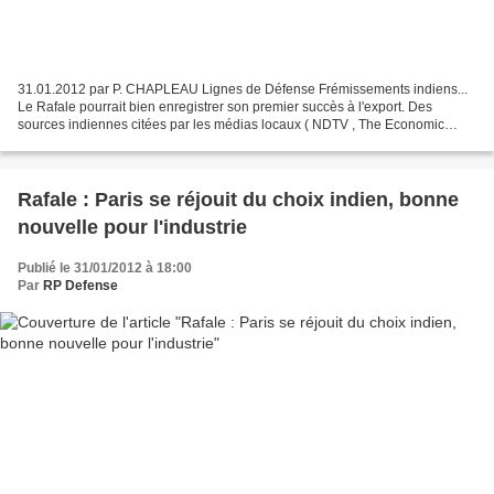
31.01.2012 par P. CHAPLEAU Lignes de Défense Frémissements indiens...
Le Rafale pourrait bien enregistrer son premier succès à l'export. Des
sources indiennes citées par les médias locaux ( NDTV , The Economic
Times ) et Reuters font état d'une avance...
Rafale : Paris se réjouit du choix indien, bonne
nouvelle pour l'industrie
Publié le 31/01/2012 à 18:00
Par
RP Defense