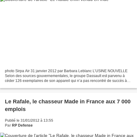
photo Sirpa Air 31 janvier 2012 par Barbara Leblanc L’USINE NOUVELLE
Selon des sources gouvernementales, le groupe Dassault est parvenu à
céder 126 exemplaires de son appareil qui n’a pas rencontré de succès à
l’étranger. Le groupe français a remporté...
Le Rafale, le chasseur Made in France aux 7 000
emplois
Publié le 31/01/2012 à 13:55
Par
RP Defense