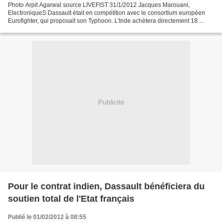
Photo Arpit Agarwal source LIVEFIST 31/1/2012 Jacques Marouani,
ElectroniqueS Dassault était en compétition avec le consortium européen
Eurofighter, qui proposait son Typhoon. L'Inde achètera directement 18
avions à Dassault d'ici à 2012 tandis que les...
Publicité
Pour le contrat indien, Dassault bénéficiera du
soutien total de l'Etat français
Publié le 01/02/2012 à 08:55