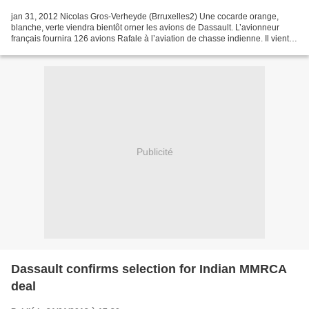
jan 31, 2012 Nicolas Gros-Verheyde (Brruxelles2) Une cocarde orange,
blanche, verte viendra bientôt orner les avions de Dassault. L’avionneur
français fournira 126 avions Rafale à l’aviation de chasse indienne. Il vient
de remporter le mega marché passé...
Publicité
Dassault confirms selection for Indian MMRCA
deal