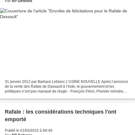
Par
RP Defense
31 janvier 2012 par Barbara Leblanc L’USINE NOUVELLE Après l’annonce
de la vente des Rafale de Dassault à l’Inde, le gouvernement et les
politiques n’ont pas manqué de réagir. - François Fillon, Premier ministre,
affirme que cette décision est une "très...
Rafale : les considérations techniques l'ont
emporté
Publié le 01/02/2012 à 08:40