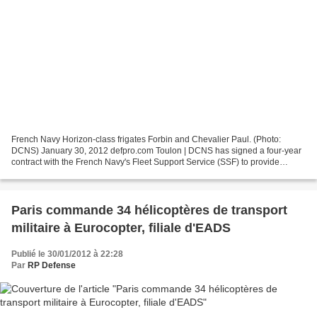
French Navy Horizon-class frigates Forbin and Chevalier Paul. (Photo:
DCNS) January 30, 2012 defpro.com Toulon | DCNS has signed a four-year
contract with the French Navy's Fleet Support Service (SSF) to provide
through-life support for Horizon-class...
Paris commande 34 hélicoptères de transport
militaire à Eurocopter, filiale d'EADS
Publié le 30/01/2012 à 22:28
Par
RP Defense