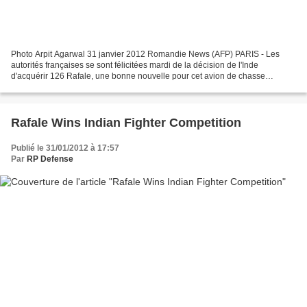
Photo Arpit Agarwal 31 janvier 2012 Romandie News (AFP) PARIS - Les
autorités françaises se sont félicitées mardi de la décision de l'Inde
d'acquérir 126 Rafale, une bonne nouvelle pour cet avion de chasse
français jamais vendu à l'étranger et pour l'industrie...
Rafale Wins Indian Fighter Competition
Publié le 31/01/2012 à 17:57
Par
RP Defense