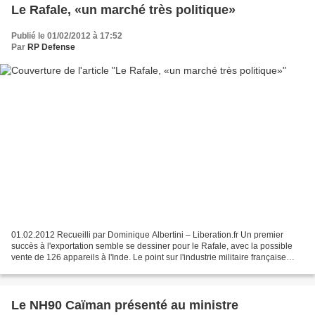
Le Rafale, «un marché très politique»
Publié le 01/02/2012 à 17:52
Par
RP Defense
01.02.2012 Recueilli par Dominique Albertini – Liberation.fr Un premier
succès à l'exportation semble se dessiner pour le Rafale, avec la possible
vente de 126 appareils à l'Inde. Le point sur l'industrie militaire française
avec Renaud Bellais, économiste...
Le NH90 Caïman présenté au ministre