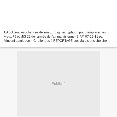
EADS croit aux chances de son Eurofighter Typhoon pour remplacer les
vieux F5 et MiG 29 de l'armée de l'air malaisienne (SIPA) 07-12-11 par
Vincent Lamigeon – Challenges.fr REPORTAGE Les Malaisiens choisiront-
ils les Tigre d'Eurocopter et les Eurofighter...
Publicité