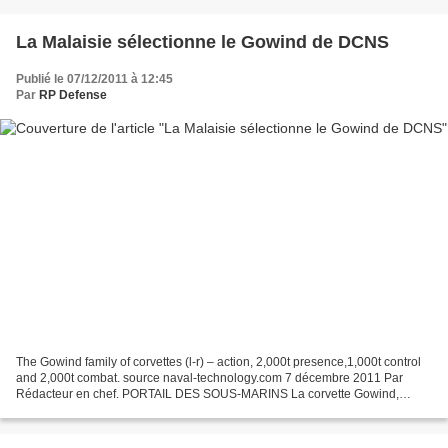
La Malaisie sélectionne le Gowind de DCNS
Publié le 07/12/2011 à 12:45
Par
RP Defense
The Gowind family of corvettes (l-r) – action, 2,000t presence,1,000t control
and 2,000t combat. source naval-technology.com 7 décembre 2011 Par
Rédacteur en chef. PORTAIL DES SOUS-MARINS La corvette Gowind,
conçue par DCNS, a été choisie par la marine...