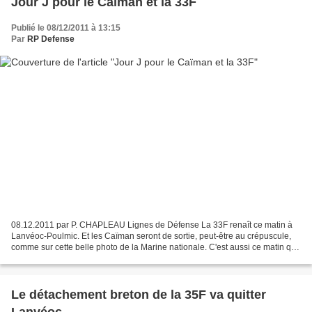
Jour J pour le Caïman et la 33F
Publié le 08/12/2011 à 13:15
Par
RP Defense
08.12.2011 par P. CHAPLEAU Lignes de Défense La 33F renaît ce matin à
Lanvéoc-Poulmic. Et les Caïman seront de sortie, peut-être au crépuscule,
comme sur cette belle photo de la Marine nationale. C'est aussi ce matin que
va être reconnu le nouveau commandant...
Le détachement breton de la 35F va quitter