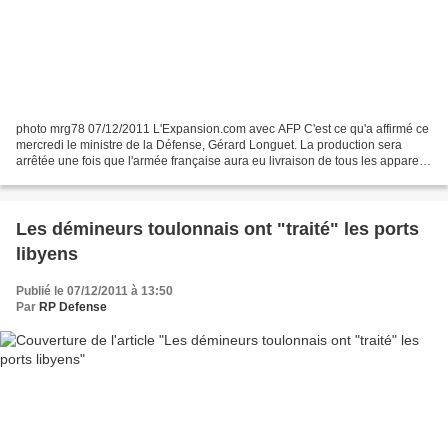
photo mrg78 07/12/2011 L'Expansion.com avec AFP C'est ce qu'a affirmé ce
mercredi le ministre de la Défense, Gérard Longuet. La production sera
arrêtée une fois que l'armée française aura eu livraison de tous les appareils
commandés. Le ministre français...
Les démineurs toulonnais ont "traité" les ports
libyens
Publié le 07/12/2011 à 13:50
Par
RP Defense