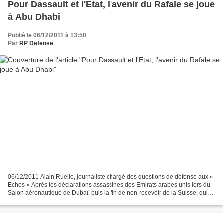
Pour Dassault et l'Etat, l'avenir du Rafale se joue
à Abu Dhabi
Publié le 06/12/2011 à 13:50
Par
RP Defense
06/12/2011 Alain Ruello, journaliste chargé des questions de défense aux «
Echos » Après les déclarations assassines des Emirats arabes unis lors du
Salon aéronautique de Dubaï, puis la fin de non-recevoir de la Suisse, qui
lui a préféré le Gripen suédois,...