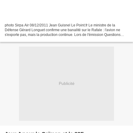
photo Sirpa Air 08/12/2011 Jean Guisnel Le Point.fr Le ministre de la
Défense Gérard Longuet confirme une banalité sur le Rafale : l'avion ne
s'exporte pas, mais la production continue. Lors de l'émission Questions
d'info LCP/France Info/Le Monde/AFP...
Publicité