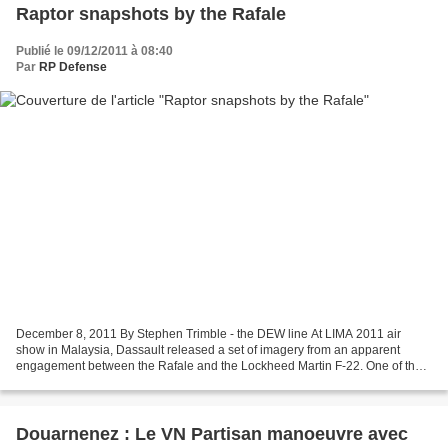
Raptor snapshots by the Rafale
Publié le 09/12/2011 à 08:40
Par
RP Defense
December 8, 2011 By Stephen Trimble - the DEW line At LIMA 2011 air
show in Malaysia, Dassault released a set of imagery from an apparent
engagement between the Rafale and the Lockheed Martin F-22. One of the
images have been released before, and it came...
Douarnenez : Le VN Partisan manoeuvre avec