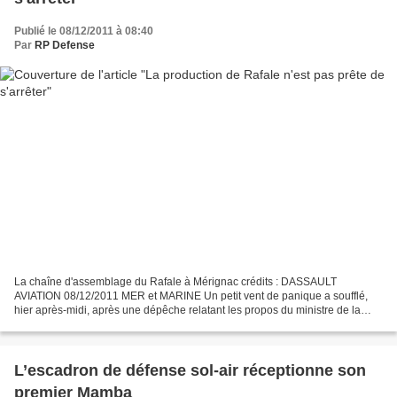
Publié le 08/12/2011 à 08:40
Par
RP Defense
La chaîne d'assemblage du Rafale à Mérignac crédits : DASSAULT
AVIATION 08/12/2011 MER et MARINE Un petit vent de panique a soufflé,
hier après-midi, après une dépêche relatant les propos du ministre de la
Défense durant une émission de La Chaîne Parlementaire....
L’escadron de défense sol-air réceptionne son
premier Mamba