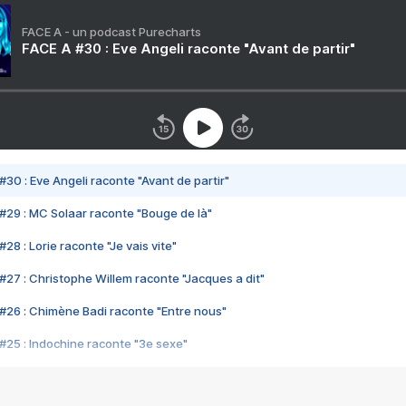
FACE A - un podcast Purecharts
FACE A #30 : Eve Angeli raconte "Avant de partir"
#30 : Eve Angeli raconte "Avant de partir"
#29 : MC Solaar raconte "Bouge de là"
28 : Lorie raconte "Je vais vite"
#27 : Christophe Willem raconte "Jacques a dit"
#26 : Chimène Badi raconte "Entre nous"
#25 : Indochine raconte "3e sexe"
#24 : Zaho raconte "C'est chelou"