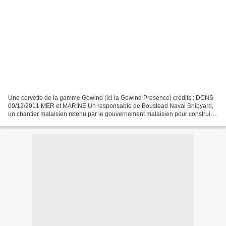
Une corvette de la gamme Gowind (ici la Gowind Presence) crédits : DCNS
09/12/2011 MER et MARINE Un responsable de Boustead Naval Shipyard,
un chantier malaisien retenu par le gouvernement malaisien pour construire
de nouvelles corvettes, a indiqué mercredi...