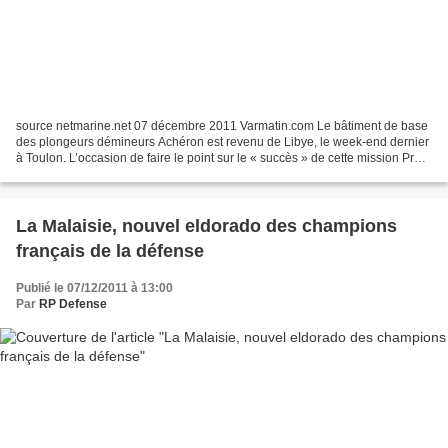
source netmarine.net 07 décembre 2011 Varmatin.com Le bâtiment de base
des plongeurs démineurs Achéron est revenu de Libye, le week-end dernier
à Toulon. L’occasion de faire le point sur le « succès » de cette mission Près
de 180 kg d'explosif concentrés...
La Malaisie, nouvel eldorado des champions
français de la défense
Publié le 07/12/2011 à 13:00
Par
RP Defense