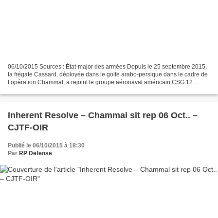
06/10/2015 Sources : État-major des armées Depuis le 25 septembre 2015,
la frégate Cassard, déployée dans le golfe arabo-persique dans le cadre de
l’opération Chammal, a rejoint le groupe aéronaval américain CSG 12
constitué autour du porte-avion Theodore...
Inherent Resolve – Chammal sit rep 06 Oct.. –
CJTF-OIR
Publié le 06/10/2015 à 18:30
Par
RP Defense