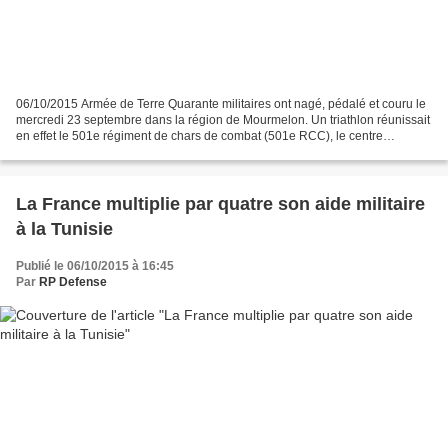
06/10/2015 Armée de Terre Quarante militaires ont nagé, pédalé et couru le
mercredi 23 septembre dans la région de Mourmelon. Un triathlon réunissait
en effet le 501e régiment de chars de combat (501e RCC), le centre
d’entraînement interarmes et du soutien...
La France multiplie par quatre son aide militaire
à la Tunisie
Publié le 06/10/2015 à 16:45
Par
RP Defense