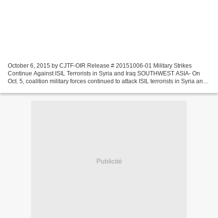
October 6, 2015 by CJTF-OIR Release # 20151006-01 Military Strikes
Continue Against ISIL Terrorists in Syria and Iraq SOUTHWEST ASIA- On
Oct. 5, coalition military forces continued to attack ISIL terrorists in Syria and
Iraq. In Syria, coalition military...
Publicité