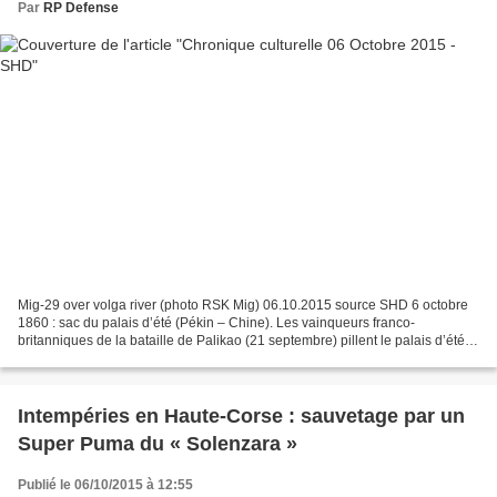
Par
RP Defense
Mig-29 over volga river (photo RSK Mig) 06.10.2015 source SHD 6 octobre
1860 : sac du palais d’été (Pékin – Chine). Les vainqueurs franco-
britanniques de la bataille de Palikao (21 septembre) pillent le palais d’été.
L’ordre de l’incendier vient de Lord...
Intempéries en Haute-Corse : sauvetage par un
Super Puma du « Solenzara »
Publié le 06/10/2015 à 12:55