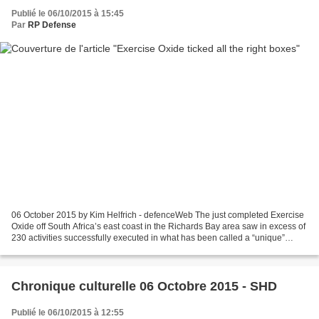
Publié le 06/10/2015 à 15:45
Par
RP Defense
06 October 2015 by Kim Helfrich - defenceWeb The just completed Exercise
Oxide off South Africa’s east coast in the Richards Bay area saw in excess of
230 activities successfully executed in what has been called a “unique”
exercise for the SA Navy (SAN)....
Chronique culturelle 06 Octobre 2015 - SHD
Publié le 06/10/2015 à 12:55