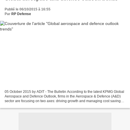
Publié le 06/10/2015 à 16:55
Par
RP Defense
05 October 2015 by ADIT - The Bulletin According to the latest KPMG Global
Aerospace and Defence Outlook, firms in the Aerospace & Defence (A&D)
sector are focusing on two axes: driving growth and managing cost savings.
The report is based on 68 top executives’...