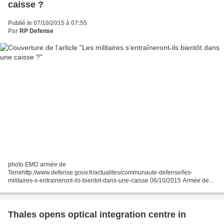
caisse ?
Publié le 07/10/2015 à 07:55
Par
RP Defense
photo EMD armée de
Terrehttp://www.defense.gouv.fr/actualites/communaute-defense/les-
militaires-s-entraineront-ils-bientot-dans-une-caisse 06/10/2015 Armée de
Terre Lift, move, recover : les militaires des écoles militaires de Draguignan
ont testé mi-septembre...
Thales opens optical integration centre in