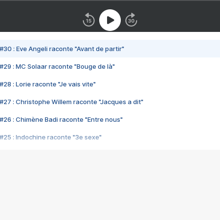
#30 : Eve Angeli raconte "Avant de partir"
#29 : MC Solaar raconte "Bouge de là"
28 : Lorie raconte "Je vais vite"
#27 : Christophe Willem raconte "Jacques a dit"
#26 : Chimène Badi raconte "Entre nous"
#25 : Indochine raconte "3e sexe"
#24 : Zaho raconte "C'est chelou"
#23 : Patrick Bruel raconte "Au café des délices"
#22 : Kyo raconte "Le chemin"
#21 : Nolwenn Leroy raconte "Cassé"