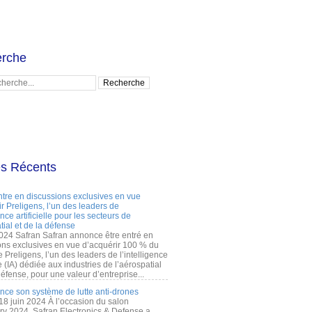
rche
es Récents
ntre en discussions exclusives en vue
r Preligens, l’un des leaders de
gence artificielle pour les secteurs de
tial et de la défense
2024 Safran Safran annonce être entré en
ons exclusives en vue d’acquérir 100 % du
e Preligens, l’un des leaders de l’intelligence
lle (IA) dédiée aux industries de l’aérospatial
défense, pour une valeur d’entreprise...
ance son système de lutte anti-drones
 18 juin 2024 À l’occasion du salon
ry 2024, Safran Electronics & Defense a