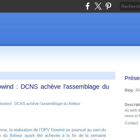
Prése
 Gowind : DCNS achève l’assemblage du
Blog
: R
Descrip
du web i
news in 
Contact
e, la réalisation de l’OPV Gowind se poursuit au sein du
n du flotteur ayant été achevée à la fin de la semaine