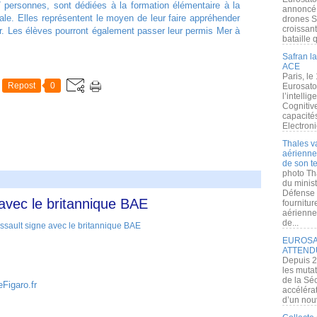
7 personnes, sont dédiées à la formation élémentaire à la
annoncé l
le. Elles représentent le moyen de leur faire appréhender
drones S
croissan
. Les élèves pourront également passer leur permis Mer à
bataille q
Safran la
ACE
Paris, le
Repost
0
Eurosato
l’intelli
Cognitive
capacité
Electroni
Thales v
aérienne 
de son te
photo Th
du minist
Défense 
avec le britannique BAE
fournitu
aérienne
de...
EUROSAT
ATTEND
Depuis 2
les muta
de la Sé
Figaro.fr
accélérat
d’un nouv