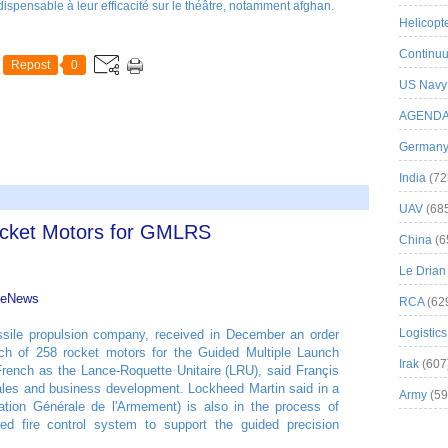
dispensable à leur efficacité sur le théâtre, notamment afghan.
Helicopt
Continuu
Repost
0
US Navy
AGEND
German
India
(72
UAV
(68
ocket Motors for GMLRS
China
(6
Le Drian
seNews
RCA
(62
Logistics
sile propulsion company, received in December an order
tch of 258 rocket motors for the Guided Multiple Launch
Irak
(607
nch as the Lance-Roquette Unitaire (LRU), said Françis
sales and business development. Lockheed Martin said in a
Army
(59
tion Générale de l'Armement) is also in the process of
aded fire control system to support the guided precision