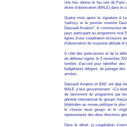
Une fois obtenu le feu vert de Paris
drone d’observation (MALE) dans le ca
Quatre mois après la signature à Lo
Sarkozy et le premier ministre Davi
Dassault Aviation*, le constructeur d
pays participant au programme rival 
lignes d’une coopération exclusive da
d’observation de moyenne altitude et
A côté des porte-avions et de la déf
de défense signés le 3 novembre 201
tombés d’accord pour identifier des
budgétaires obligent, de partager des
armées.
Dassault Aviation et BAE ont déjà bie
MALE à leur gouvernement. «Ce dont 
de lancement de programme par les 
général international du groupe frança
bilatérales au niveau politique le plu
le «Senior level group» et le «hi
représentants des deux directions gé
Dans le détail, la coopération s’insc