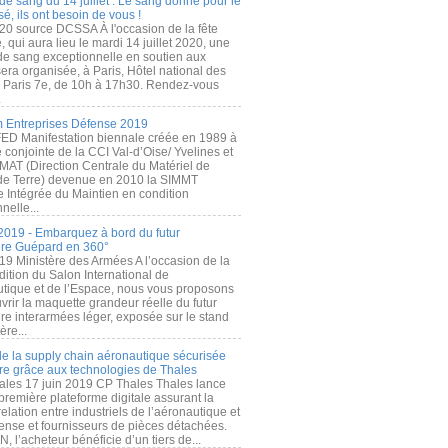
de sang du 14 juillet : Le sang donné pour le
é, ils ont besoin de vous !
20 source DCSSA À l'occasion de la fête
, qui aura lieu le mardi 14 juillet 2020, une
 de sang exceptionnelle en soutien aux
era organisée, à Paris, Hôtel national des
s Paris 7e, de 10h à 17h30. Rendez-vous
.
 Entreprises Défense 2019
FED Manifestation biennale créée en 1989 à
ive conjointe de la CCI Val-d’Oise/ Yvelines et
MAT (Direction Centrale du Matériel de
de Terre) devenue en 2010 la SIMMT
e Intégrée du Maintien en condition
nelle...
2019 - Embarquez à bord du futur
ère Guépard en 360°
19 Ministère des Armées A l’occasion de la
ition du Salon International de
utique et de l’Espace, nous vous proposons
rir la maquette grandeur réelle du futur
ère interarmées léger, exposée sur le stand
ère...
 de la supply chain aéronautique sécurisée
re grâce aux technologies de Thales
ales 17 juin 2019 CP Thales Thales lance
première plateforme digitale assurant la
elation entre industriels de l’aéronautique et
fense et fournisseurs de pièces détachées.
, l’acheteur bénéficie d’un tiers de...