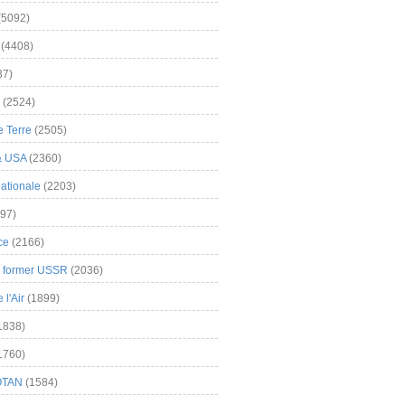
(5092)
(4408)
37)
(2524)
 Terre
(2505)
& USA
(2360)
ationale
(2203)
97)
ce
(2166)
& former USSR
(2036)
l'Air
(1899)
1838)
1760)
OTAN
(1584)