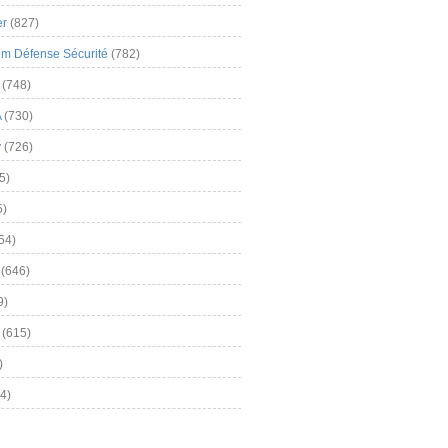
er
(827)
m Défense Sécurité
(782)
(748)
A
(730)
y
(726)
5)
5)
54)
(646)
9)
(615)
)
4)