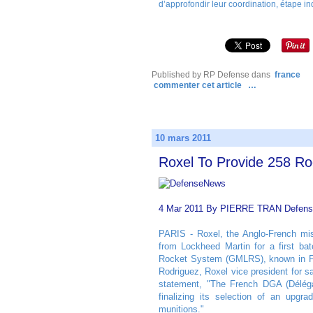
d’approfondir leur coordination, étape in
Published by RP Defense
dans
france
commenter cet article
…
10 mars 2011
Roxel To Provide 258 R
4 Mar 2011 By PIERRE TRAN Defen
PARIS - Roxel, the Anglo-French mis
from Lockheed Martin for a first ba
Rocket System (GMLRS), known in Fre
Rodriguez, Roxel vice president for 
statement, "The French DGA (Déléga
finalizing its selection of an upgr
munitions."