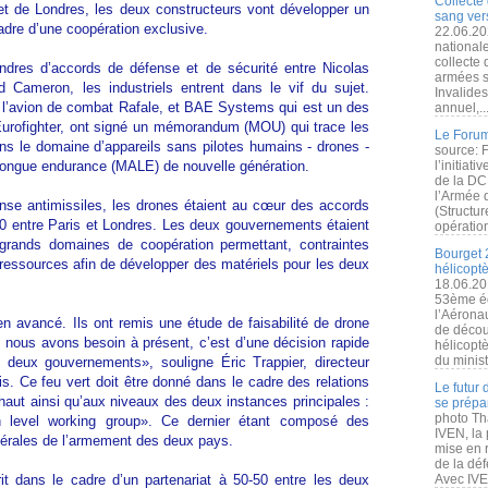
Collecte 
 et de Londres, les deux constructeurs vont développer un
sang vers
dre d’une coopération exclusive.
22.06.20
nationale
collecte
ndres d’accords de défense et de sécurité entre Nicolas
armées s
d Cameron, les industriels entrent dans le vif du sujet.
Invalide
e l’avion de combat Rafale, et BAE Systems qui est un des
annuel,..
Eurofighter, ont signé un mémorandum (MOU) qui trace les
Le Forum
ns le domaine d’appareils sans pilotes humains - drones -
source: 
 longue endurance (MALE) de nouvelle génération.
l’initiat
de la DC
l’Armée 
ense antimissiles, les drones étaient au cœur des accords
(Structur
0 entre Paris et Londres. Les deux gouvernements étaient
opération
 grands domaines de coopération permettant, contraintes
Bourget 
 ressources afin de développer des matériels pour les deux
hélicopt
18.06.20
53ème éd
l’Aérona
n avancé. Ils ont remis une étude de faisabilité de drone
de découv
nous avons besoin à présent, c’est d’une décision rapide
hélicopt
du minist
deux gouvernements», souligne Éric Trappier, directeur
is. Ce feu vert doit être donné dans le cadre des relations
Le futur
s haut ainsi qu’aux niveaux des deux instances principales :
se prépa
photo Th
gh level working group». Ce dernier étant composé des
IVEN, la 
nérales de l’armement des deux pays.
mise en r
de la dé
rit dans le cadre d’un partenariat à 50-50 entre les deux
Avec IVEN