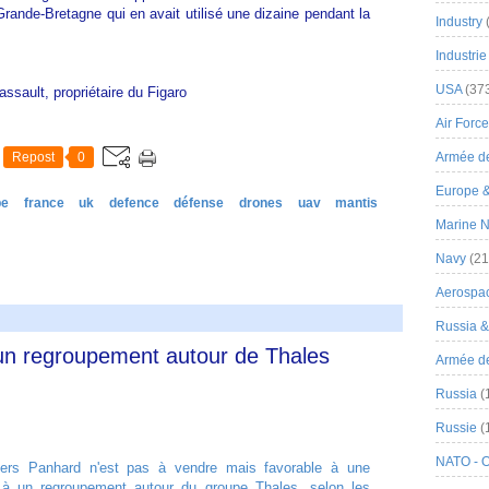
Grande-Bretagne qui en avait utilisé une dizaine pendant la
Industry
Industrie
USA
(37
assault, propriétaire du Figaro
Air Force
Repost
0
Armée de
Europe 
pe
france
uk
defence
défense
drones
uav
mantis
Marine N
Navy
(21
Aerospa
Russia 
 un regroupement autour de Thales
Armée de 
Russia
(
Russie
(
NATO - 
égers Panhard n'est pas à vendre mais favorable à une
" à un regroupement autour du groupe Thales, selon les