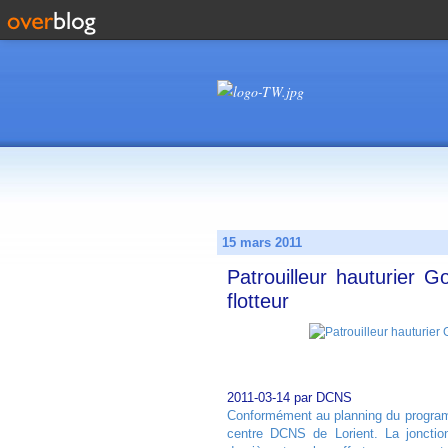
15 mars 2011
Patrouilleur hauturier
flotteur
2011-03-14 par DCNS
Conformément au planning du programm
centre DCNS de Lorient. La jonctio