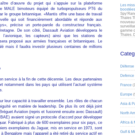
ître d’œuvre du projet qui s’appuie sur la plateforme
Les miss
e MALE bimoteurs équipé de turbopropulseurs PT6 du
boostées
Spy’Rang
ar le groupe britannique. «Mantis offre une base de travail
Thales T
velle qui soit financièrement abordable et réponde aux
nouveau 
s», précise un porte-parole du constructeur français.
surveilla
-Bretagne. De son côté, Dassault Aviation développera le
gamme de
Thales. D
, l’avionique, les capteurs) ainsi que les stations de
sera proposé aux armées françaises et britanniques. Le
é mais il faudra investir plusieurs centaines de millions
Categ
Défense
e
Defence
en service à la fin de cette décennie. Les deux partenaires
rt notamment dans les pays qui utilisent l’actuel système
France
(
s.
Europe
(
ur leur capacité à travailler ensemble. Les rôles de chacun
Asia & Pa
biguïté en matière de leadership. De plus ils ont déjà joint
Bréguet Aviation (repris et fusionné ensuite avec Dassault)
North Am
nu BAE) avaient signé un protocole d’accord pour développer
uar. Fabriqué à plus de 600 exemplaires pour six pays, ce
Africa &
iers exemplaires du Jaguar, mis en service en 1973, sont
Gulf & M
à Bengalore mais l’appareil a été retiré du service actif en