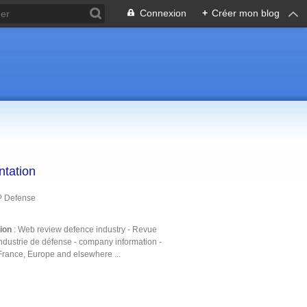
Connexion
+
Créer mon blog
ntation
P Defense
tion
: Web review defence industry - Revue
ndustrie de défense - company information -
France, Europe and elsewhere ...