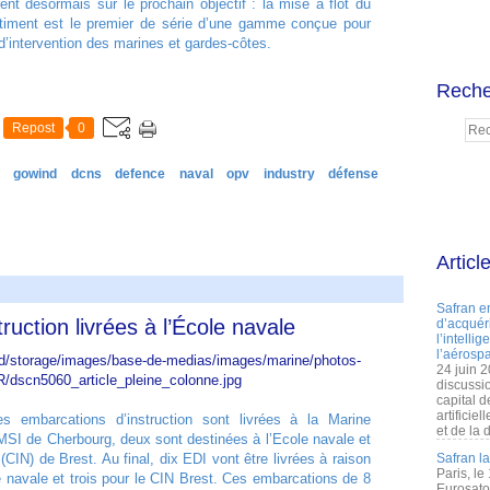
rent désormais sur le prochain objectif : la mise à flot du
timent est le premier de série d’une gamme conçue pour
 d’intervention des marines et gardes-côtes.
Reche
Repost
0
gowind
dcns
defence
naval
opv
industry
défense
Articl
Safran e
uction livrées à l’École navale
d’acquéri
l’intelli
l’aérospa
24 juin 
discussi
capital d
artificie
s embarcations d’instruction sont livrées à la Marine
et de la 
r MSI de Cherbourg, deux sont destinées à l’Ecole navale et
(CIN) de Brest. Au final, dix EDI vont être livrées à raison
Safran l
Paris, le
e navale et trois pour le CIN Brest. Ces embarcations de 8
Eurosato