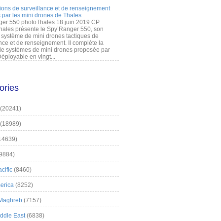
ions de surveillance et de renseignement
 par les mini drones de Thales
er 550 photoThales 18 juin 2019 CP
hales présente le Spy’Ranger 550, son
système de mini drones tactiques de
nce et de renseignement. Il complète la
 systèmes de mini drones proposée par
éployable en vingt...
ories
(20241)
(18989)
14639)
9884)
cific
(8460)
erica
(8252)
 Maghreb
(7157)
iddle East
(6838)