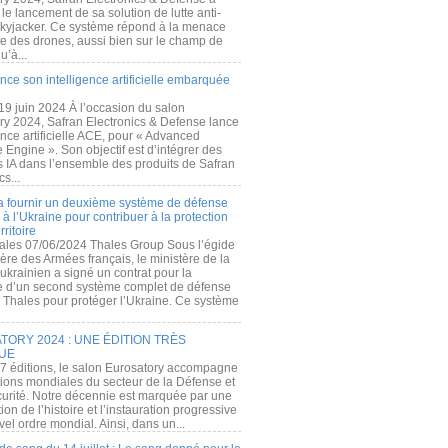
e lancement de sa solution de lutte anti-
kyjacker. Ce système répond à la menace
te des drones, aussi bien sur le champ de
u’à...
nce son intelligence artificielle embarquée
 19 juin 2024 À l’occasion du salon
ry 2024, Safran Electronics & Defense lance
gence artificielle ACE, pour « Advanced
 Engine ». Son objectif est d’intégrer des
s IA dans l’ensemble des produits de Safran
cs...
a fournir un deuxième système de défense
à l’Ukraine pour contribuer à la protection
rritoire
ales 07/06/2024 Thales Group Sous l’égide
ère des Armées français, le ministère de la
ukrainien a signé un contrat pour la
re d’un second système complet de défense
 Thales pour protéger l’Ukraine. Ce système
ORY 2024 : UNE ÉDITION TRÈS
UE
7 éditions, le salon Eurosatory accompagne
tions mondiales du secteur de la Défense et
curité. Notre décennie est marquée par une
ion de l’histoire et l’instauration progressive
el ordre mondial. Ainsi, dans un...