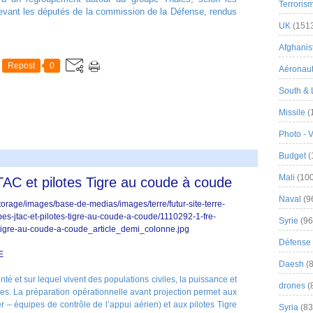
Terroris
vant les députés de la commission de la Défense, rendus
UK
(151
Afghanist
Repost
0
Aéronau
South & 
Missile
(
Photo - 
Budget
(
Mali
(100
TAC et pilotes Tigre au coude à coude
Naval
(9
Syrie
(96
Défense 
E
Daesh
(8
té et sur lequel vivent des populations civiles, la puissance et
drones
(
les. La préparation opérationnelle avant projection permet aux
ler – équipes de contrôle de l’appui aérien) et aux pilotes Tigre
Syria
(83