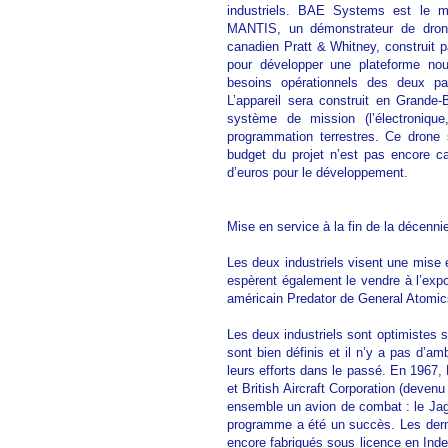
industriels. BAE Systems est le ma
MANTIS, un démonstrateur de dron
canadien Pratt & Whitney, construit p
pour développer une plateforme nou
besoins opérationnels des deux pay
L’appareil sera construit en Grande
système de mission (l’électronique
programmation terrestres. Ce drone 
budget du projet n’est pas encore cal
d’euros pour le développement.
Mise en service à la fin de la décenni
Les deux industriels visent une mise 
espèrent également le vendre à l’expo
américain Predator de General Atomic
Les deux industriels sont optimistes s
sont bien définis et il n’y a pas d’am
leurs efforts dans le passé. En 1967, 
et British Aircraft Corporation (deve
ensemble un avion de combat : le Jag
programme a été un succès. Les dern
encore fabriqués sous licence en Inde 