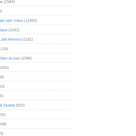
me
(1584)
3)
an (def. indus.)
(1465)
tique
(1342)
Latin America
(1182)
1126)
Video du jour
(1096)
1055)
9)
63)
0)
& Spatial
(925)
92)
838)
3)