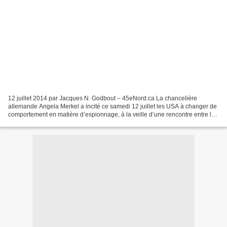
12 juillet 2014 par Jacques N. Godbout – 45eNord.ca La chancelière
allemande Angela Merkel a incité ce samedi 12 juillet les USA à changer de
comportement en matière d’espionnage, à la veille d’une rencontre entre les
chefs de la diplomatie des deux pays...