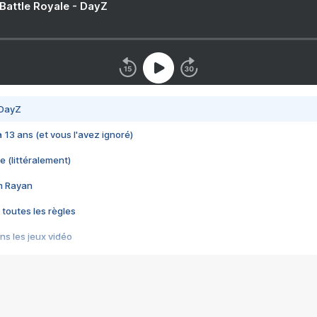
 Battle Royale - DayZ
 DayZ
 a 13 ans (et vous l'avez ignoré)
e (littéralement)
im Rayan
 toutes les règles
s les jeux vidéo
us choquant de Rockstar ? - Le scandale BULLY
e plus moche de Steam
du RÊVE tourne au CAUCHEMAR