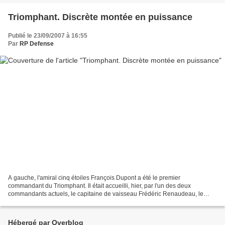
Triomphant. Discrète montée en puissance
Publié le 23/09/2007 à 16:55
Par
RP Defense
A gauche, l'amiral cinq étoiles François Dupont a été le premier
commandant du Triomphant. Il était accueilli, hier, par l'un des deux
commandants actuels, le capitaine de vaisseau Frédéric Renaudeau, le
sous-marin terminant actuellement une période d'entretien...
Hébergé par Overblog