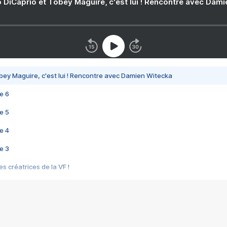
 DiCaprio et Tobey Maguire, c'est lui ! Rencontre avec Dam
bey Maguire, c'est lui ! Rencontre avec Damien Witecka
e 6
e 5
e 4
e 3
s créatrices de la VF !
e 2
e 1
e Mektoub My Love arrive enfin ! Rencontre avec Shaïn Boumedine et Sal