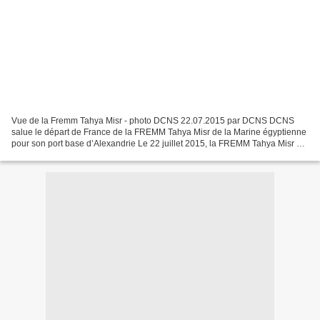
Vue de la Fremm Tahya Misr - photo DCNS 22.07.2015 par DCNS DCNS
salue le départ de France de la FREMM Tahya Misr de la Marine égyptienne
pour son port base d’Alexandrie Le 22 juillet 2015, la FREMM Tahya Misr de
la Marine égyptienne a quitté la base...