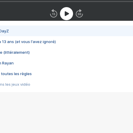
 DayZ
 a 13 ans (et vous l'avez ignoré)
e (littéralement)
im Rayan
 toutes les règles
s les jeux vidéo
us choquant de Rockstar ? - Le scandale BULLY
e plus moche de Steam
du RÊVE tourne au CAUCHEMAR
pendant 8 heures