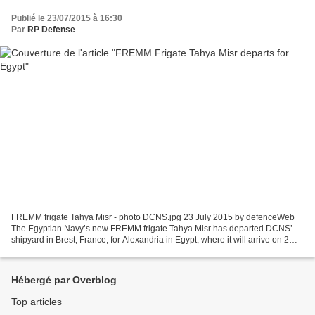
Publié le 23/07/2015 à 16:30
Par
RP Defense
FREMM frigate Tahya Misr - photo DCNS.jpg 23 July 2015 by defenceWeb
The Egyptian Navy’s new FREMM frigate Tahya Misr has departed DCNS’
shipyard in Brest, France, for Alexandria in Egypt, where it will arrive on 2
August. The vessel left France yesterday....
Hébergé par Overblog
Top articles