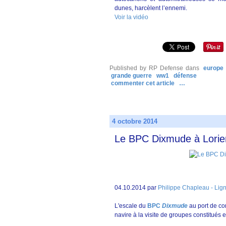
dunes, harcèlent l’ennemi.
Voir la vidéo
Published by RP Defense
dans
europe
grande guerre
ww1
défense
commenter cet article
…
4 octobre 2014
Le BPC Dixmude à Lorient
04.10.2014 par
Philippe Chapleau - Lig
L'escale du
BPC
Dixmude
au port de co
navire à la visite de groupes constitués e