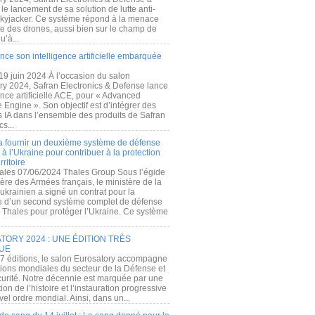
e lancement de sa solution de lutte anti-
kyjacker. Ce système répond à la menace
te des drones, aussi bien sur le champ de
u’à...
nce son intelligence artificielle embarquée
 19 juin 2024 À l’occasion du salon
ry 2024, Safran Electronics & Defense lance
gence artificielle ACE, pour « Advanced
 Engine ». Son objectif est d’intégrer des
s IA dans l’ensemble des produits de Safran
cs...
a fournir un deuxième système de défense
à l’Ukraine pour contribuer à la protection
rritoire
ales 07/06/2024 Thales Group Sous l’égide
ère des Armées français, le ministère de la
ukrainien a signé un contrat pour la
re d’un second système complet de défense
 Thales pour protéger l’Ukraine. Ce système
ORY 2024 : UNE ÉDITION TRÈS
UE
7 éditions, le salon Eurosatory accompagne
tions mondiales du secteur de la Défense et
curité. Notre décennie est marquée par une
ion de l’histoire et l’instauration progressive
el ordre mondial. Ainsi, dans un...