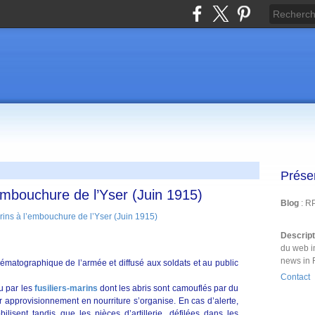
Prése
’embouchure de l’Yser (Juin 1915)
Blog
: R
Descrip
du web i
news in 
inématographique de l’armée et diffusé aux soldats et au public
Contact
u par les
fusiliers-marins
dont les abris sont camouflés par du
r approvisionnement en nourriture s’organise. En cas d’alerte,
lisent tandis que les pièces d’artillerie, défilées dans les