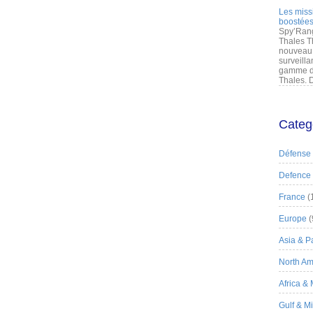
Les miss
boostées
Spy’Rang
Thales T
nouveau 
surveilla
gamme de
Thales. D
Categ
Défense
Defence
France
(
Europe
(
Asia & Pa
North Am
Africa &
Gulf & M