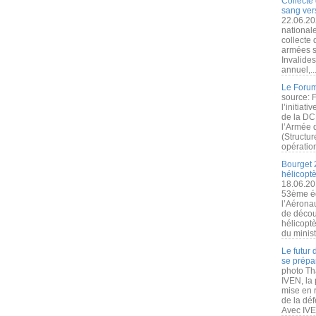
Collecte 
sang vers
22.06.20
nationale
collecte
armées s
Invalide
annuel,..
Le Forum
source: 
l’initiat
de la DC
l’Armée 
(Structur
opération
Bourget 
hélicopt
18.06.20
53ème éd
l’Aérona
de découv
hélicopt
du minist
Le futur
se prépa
photo Th
IVEN, la 
mise en r
de la dé
Avec IVEN