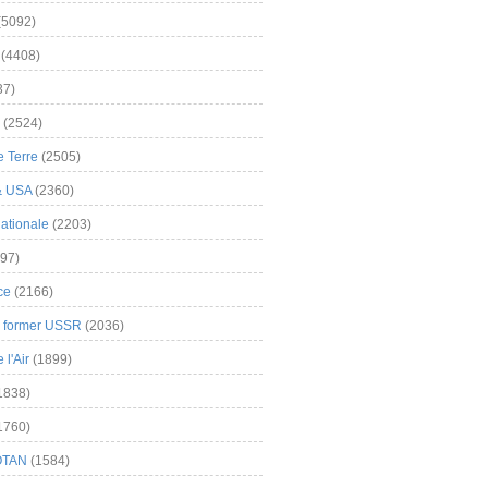
(5092)
(4408)
37)
(2524)
 Terre
(2505)
& USA
(2360)
ationale
(2203)
97)
ce
(2166)
& former USSR
(2036)
l'Air
(1899)
1838)
1760)
OTAN
(1584)