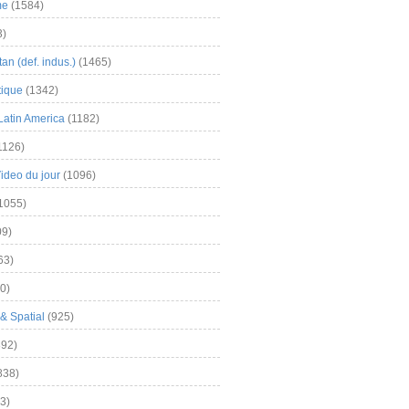
me
(1584)
3)
an (def. indus.)
(1465)
tique
(1342)
Latin America
(1182)
1126)
Video du jour
(1096)
1055)
9)
63)
0)
& Spatial
(925)
92)
838)
3)