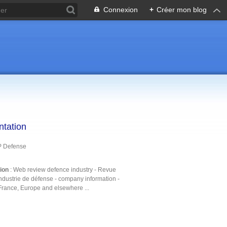
Connexion
+
Créer mon blog
ntation
P Defense
tion
: Web review defence industry - Revue
ndustrie de défense - company information -
France, Europe and elsewhere ...