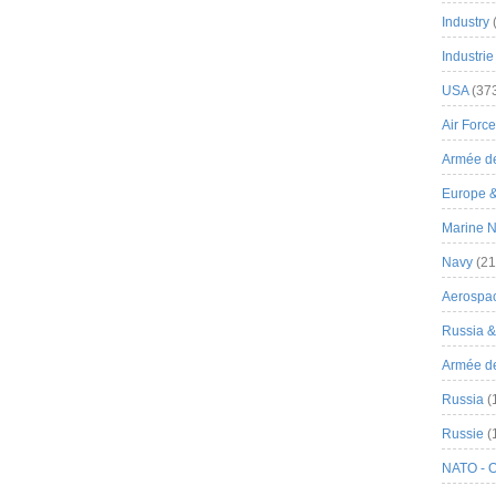
Industry
Industrie
USA
(37
Air Force
Armée de
Europe 
Marine N
Navy
(21
Aerospa
Russia 
Armée de 
Russia
(
Russie
(
NATO - 