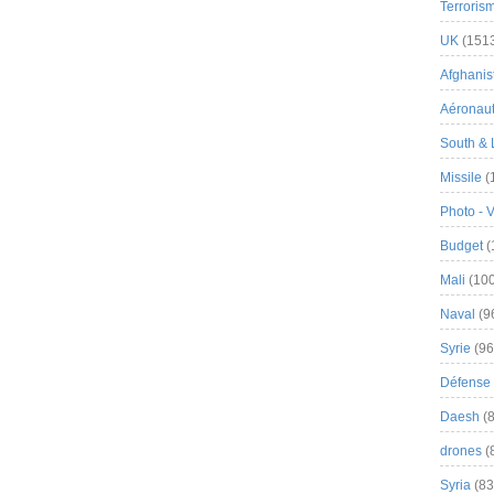
Terroris
UK
(151
Afghanist
Aéronau
South & 
Missile
(
Photo - 
Budget
(
Mali
(100
Naval
(9
Syrie
(96
Défense 
Daesh
(8
drones
(
Syria
(83