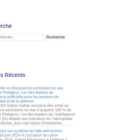
rche
es Récents
ntre en discussions exclusives en vue
r Preligens, l’un des leaders de
gence artificielle pour les secteurs de
tial et de la défense
2024 Safran Safran annonce être entré en
ons exclusives en vue d’acquérir 100 % du
e Preligens, l’un des leaders de l’intelligence
lle (IA) dédiée aux industries de l’aérospatial
défense, pour une valeur d’entreprise...
ance son système de lutte anti-drones
 18 juin 2024 À l’occasion du salon
ry 2024, Safran Electronics & Defense a