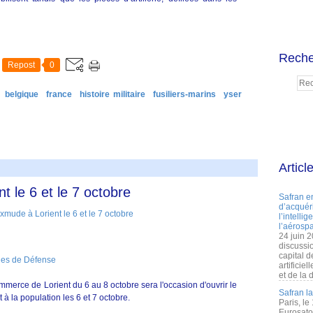
Reche
Repost
0
belgique
france
histoire militaire
fusiliers-marins
yser
Articl
 le 6 et le 7 octobre
Safran e
d’acquéri
l’intelli
l’aérospa
24 juin 
discussi
capital d
nes de Défense
artificie
et de la 
mmerce de Lorient du 6 au 8 octobre sera l'occasion d'ouvrir le
Safran l
t à la population les 6 et 7 octobre.
Paris, le
Eurosato