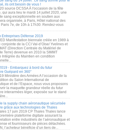
de sang du 14 juillet : Le sang donné pour le
é, ils ont besoin de vous !
20 source DCSSA À l'occasion de la fête
, qui aura lieu le mardi 14 juillet 2020, une
 de sang exceptionnelle en soutien aux
era organisée, à Paris, Hôtel national des
s Paris 7e, de 10h à 17h30. Rendez-vous
.
 Entreprises Défense 2019
FED Manifestation biennale créée en 1989 à
ive conjointe de la CCI Val-d’Oise/ Yvelines et
MAT (Direction Centrale du Matériel de
de Terre) devenue en 2010 la SIMMT
e Intégrée du Maintien en condition
nelle...
2019 - Embarquez à bord du futur
ère Guépard en 360°
19 Ministère des Armées A l’occasion de la
ition du Salon International de
utique et de l’Espace, nous vous proposons
rir la maquette grandeur réelle du futur
ère interarmées léger, exposée sur le stand
ère...
 de la supply chain aéronautique sécurisée
re grâce aux technologies de Thales
ales 17 juin 2019 CP Thales Thales lance
première plateforme digitale assurant la
elation entre industriels de l’aéronautique et
fense et fournisseurs de pièces détachées.
, l’acheteur bénéficie d’un tiers de...