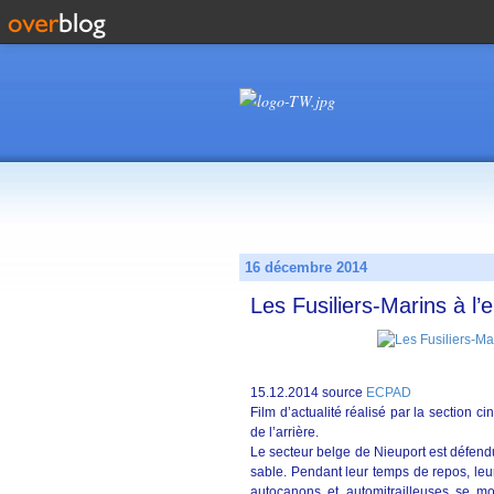
16 décembre 2014
Les Fusiliers-Marins à l
15.12.2014 source
ECPAD
Film d’actualité réalisé par la section c
de l’arrière.
Le secteur belge de Nieuport est défend
sable. Pendant leur temps de repos, leu
autocanons et automitrailleuses se mobi