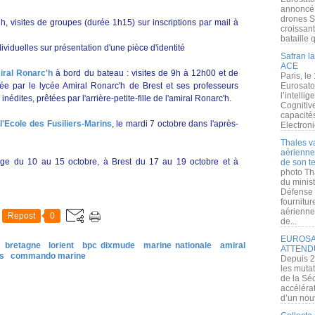
annoncé l
drones S
h, visites de groupes (durée 1h15) sur inscriptions par mail à
croissan
bataille q
dividuelles sur présentation d'une pièce d'identité
Safran la
ACE
iral Ronarc'h
à bord du bateau : visites de 9h à 12h00 et de
Paris, le
ée par le lycée Amiral Ronarc'h de Brest et ses professeurs
Eurosato
l’intelli
inédites, prêtées par l'arrière-petite-fille de l'amiral Ronarc'h.
Cognitive
capacité
l'Ecole des Fusiliers-Marins
, le mardi 7 octobre dans l'après-
Electroni
Thales v
aérienne 
ge du 10 au 15 octobre, à Brest du 17 au 19 octobre et à
de son te
photo Th
du minist
Défense 
fournitu
aérienne
Repost
0
de...
EUROSAT
bretagne
lorient
bpc dixmude
marine nationale
amiral
ATTEND
ns
commando marine
Depuis 2
les muta
de la Sé
accélérat
d’un nouv