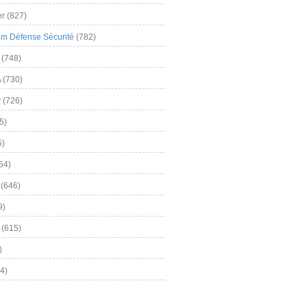
er
(827)
m Défense Sécurité
(782)
(748)
A
(730)
y
(726)
5)
5)
54)
(646)
9)
(615)
)
4)