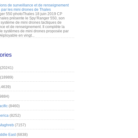
ions de surveillance et de renseignement
 par les mini drones de Thales
er 550 photoThales 18 juin 2019 CP
hales présente le Spy’Ranger 550, son
système de mini drones tactiques de
nce et de renseignement. Il complète la
 systèmes de mini drones proposée par
éployable en vingt...
ories
(20241)
(18989)
14639)
9884)
cific
(8460)
erica
(8252)
 Maghreb
(7157)
iddle East
(6838)