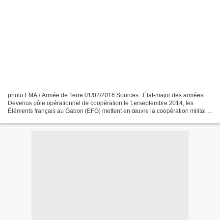
photo EMA / Armée de Terre 01/02/2016 Sources : État-major des armées
Devenus pôle opérationnel de coopération le 1erseptembre 2014, les
Éléments français au Gabon (EFG) mettent en œuvre la coopération militaire
régionale avec les partenaires de la Communauté...