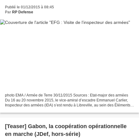
Publié le 01/12/2015 à 08:45
Par
RP Defense
photo EMA / Armée de Terre 30/11/2015 Sources : Etat-major des armées
Du 16 au 20 novembre 2015, le vice-amiral d’escadre Emmanuel Carlier,
Inspecteur des armées (IDA) s’est rendu à Libreville, au sein des Éléments
français au Gabon (EFG), accompagné...
[Teaser] Gabon, la coopération opérationnelle
en marche (JDef, hors-série)