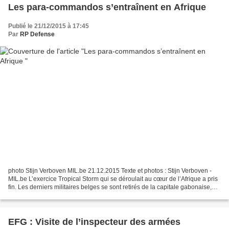
Les para-commandos s’entraînent en Afrique
Publié le 21/12/2015 à 17:45
Par
RP Defense
photo Stijn Verboven MIL.be 21.12.2015 Texte et photos : Stijn Verboven -
MIL.be L’exercice Tropical Storm qui se déroulait au cœur de l’Afrique a pris
fin. Les derniers militaires belges se sont retirés de la capitale gabonaise,
Libreville, le 13 décembre...
EFG : Visite de l’inspecteur des armées