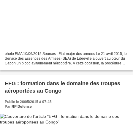
photo EMA 10/06/2015 Sources : État-major des armées Le 21 avril 2015, le
Service des Essences des Armées (SEA) de Libreville a ouvert au cœur du
Gabon un plot d’avitaillement hélicoptère. A cette occasion, la procédure
d’avitaillement en campagne mise...
EFG : formation dans le domaine des troupes
aéroportées au Congo
Publié le 26/05/2015 à 07:45
Par
RP Defense