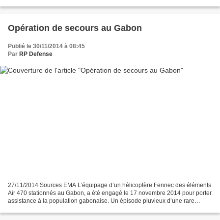
Force multinationale d’Afrique centrale (FOMAC),...
Opération de secours au Gabon
Publié le 30/11/2014 à 08:45
Par
RP Defense
27/11/2014 Sources EMA L’équipage d’un hélicoptère Fennec des éléments
Air 470 stationnés au Gabon, a été engagé le 17 novembre 2014 pour porter
assistance à la population gabonaise. Un épisode pluvieux d’une rare
intensité, qui s’est abattu sur la région,...