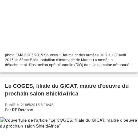
photo EMA 22/05/2015 Sources : État-major des armées Du 7 au 17 avril
2015, le 6ème BIMa (bataillon d’infanterie de Marine) a mené un
détachement d’instruction opérationnelle (DIO) dans le domaine aéroporté
au profit du groupement de parachutistes commandos...
Le COGES, filiale du GICAT, maitre d'oeuvre du
prochain salon ShieldAfrica
Publié le 21/05/2015 à 16:45
Par
RP Defense