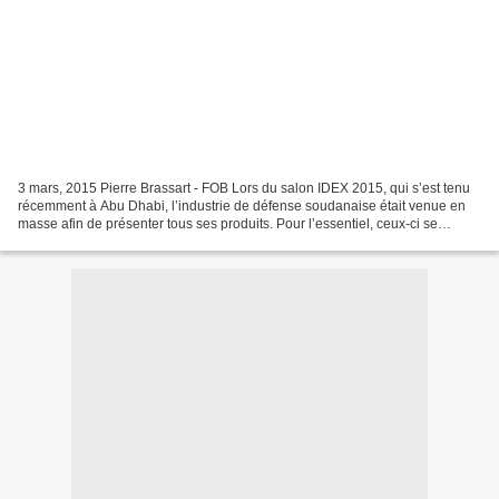
3 mars, 2015 Pierre Brassart - FOB Lors du salon IDEX 2015, qui s’est tenu
récemment à Abu Dhabi, l’industrie de défense soudanaise était venue en
masse afin de présenter tous ses produits. Pour l’essentiel, ceux-ci se
résument à des copies d’armement...