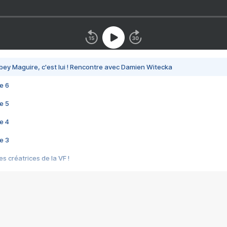
bey Maguire, c'est lui ! Rencontre avec Damien Witecka
e 6
e 5
e 4
e 3
s créatrices de la VF !
e 2
e 1
e Mektoub My Love arrive enfin ! Rencontre avec Shaïn Boumedine et Sal