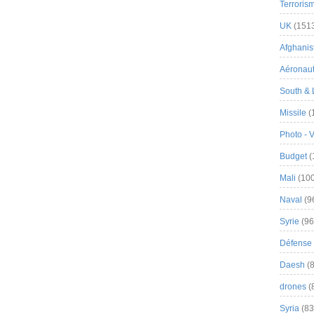
Terroris
UK
(151
Afghanist
Aéronau
South & 
Missile
(
Photo - 
Budget
(
Mali
(100
Naval
(9
Syrie
(96
Défense 
Daesh
(8
drones
(
Syria
(83