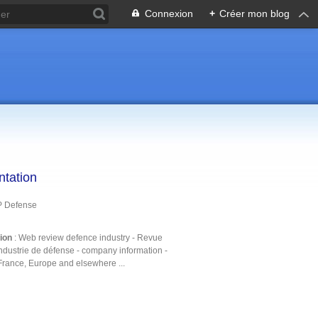
Connexion
+
Créer mon blog
ntation
P Defense
tion
: Web review defence industry - Revue
ndustrie de défense - company information -
France, Europe and elsewhere ...