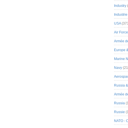
Industry
Industrie
USA
(37
Air Force
Armée de
Europe 
Marine N
Navy
(21
Aerospa
Russia 
Armée de 
Russia
(
Russie
(
NATO - 