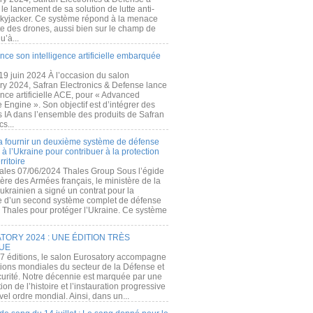
e lancement de sa solution de lutte anti-
kyjacker. Ce système répond à la menace
te des drones, aussi bien sur le champ de
u’à...
nce son intelligence artificielle embarquée
 19 juin 2024 À l’occasion du salon
ry 2024, Safran Electronics & Defense lance
gence artificielle ACE, pour « Advanced
 Engine ». Son objectif est d’intégrer des
s IA dans l’ensemble des produits de Safran
cs...
a fournir un deuxième système de défense
à l’Ukraine pour contribuer à la protection
rritoire
ales 07/06/2024 Thales Group Sous l’égide
ère des Armées français, le ministère de la
ukrainien a signé un contrat pour la
re d’un second système complet de défense
 Thales pour protéger l’Ukraine. Ce système
ORY 2024 : UNE ÉDITION TRÈS
UE
7 éditions, le salon Eurosatory accompagne
tions mondiales du secteur de la Défense et
curité. Notre décennie est marquée par une
ion de l’histoire et l’instauration progressive
el ordre mondial. Ainsi, dans un...