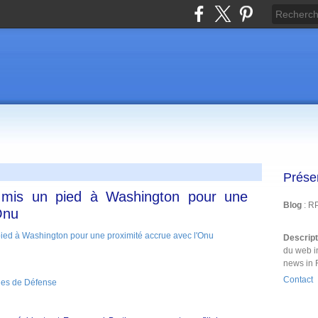
Prése
 mis un pied à Washington pour une
Blog
: R
Onu
Descrip
du web i
news in 
Contact
nes de Défense