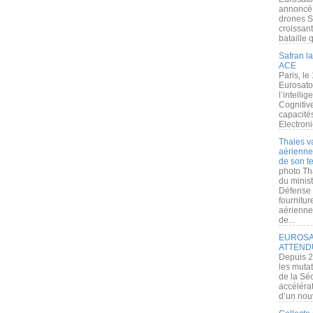
annoncé l
drones S
croissan
bataille q
Safran la
ACE
Paris, le
Eurosato
l’intelli
Cognitive
capacité
Electroni
Thales v
aérienne 
de son te
photo Th
du minist
Défense 
fournitu
aérienne
de...
EUROSAT
ATTEND
Depuis 2
les muta
de la Sé
accélérat
d’un nouv