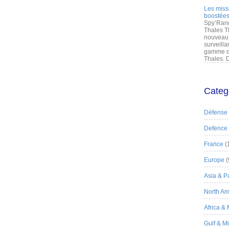
Les miss
boostées
Spy’Rang
Thales T
nouveau 
surveilla
gamme de
Thales. D
Categ
Défense
Defence
France
(
Europe
(
Asia & Pa
North Am
Africa &
Gulf & M