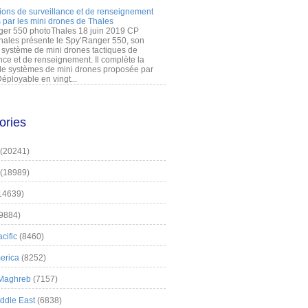
ions de surveillance et de renseignement
 par les mini drones de Thales
er 550 photoThales 18 juin 2019 CP
hales présente le Spy’Ranger 550, son
système de mini drones tactiques de
nce et de renseignement. Il complète la
 systèmes de mini drones proposée par
éployable en vingt...
ories
(20241)
(18989)
14639)
9884)
cific
(8460)
erica
(8252)
 Maghreb
(7157)
iddle East
(6838)