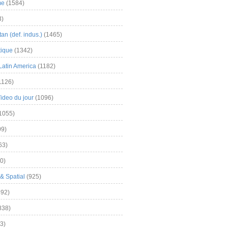
me
(1584)
3)
an (def. indus.)
(1465)
tique
(1342)
Latin America
(1182)
1126)
Video du jour
(1096)
1055)
9)
63)
0)
& Spatial
(925)
92)
838)
3)