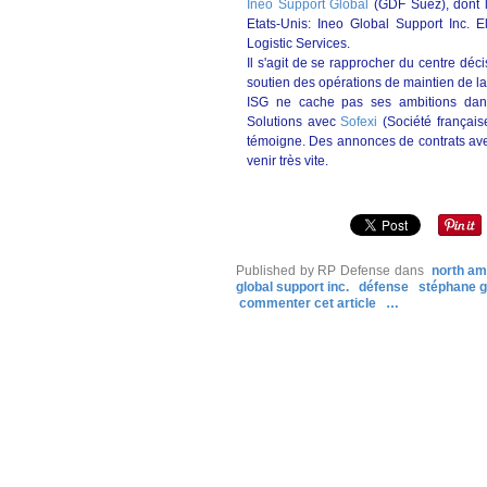
Ineo Support Global
(GDF Suez), dont l
Etats-Unis: Ineo Global Support Inc. E
Logistic Services.
Il s'agit de se rapprocher du centre dé
soutien des opérations de maintien de la
ISG ne cache pas ses ambitions dan
Solutions avec
Sofexi
(Société français
témoigne. Des annonces de contrats avec 
venir très vite.
Published by RP Defense
dans
north am
global support inc.
défense
stéphane 
commenter cet article
…