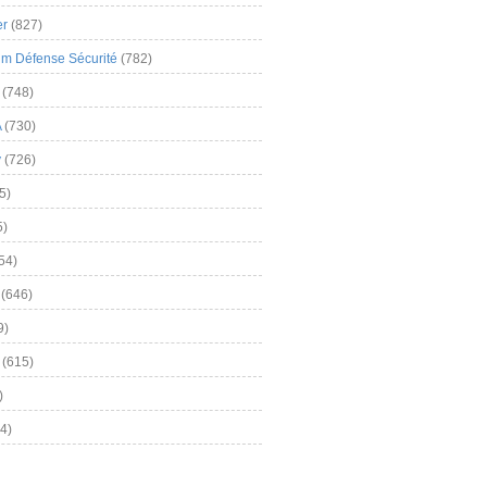
er
(827)
m Défense Sécurité
(782)
(748)
A
(730)
y
(726)
5)
5)
54)
(646)
9)
(615)
)
4)