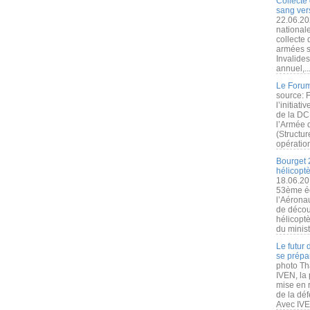
Collecte 
sang vers
22.06.20
nationale
collecte
armées s
Invalide
annuel,..
Le Forum
source: 
l’initiat
de la DC
l’Armée 
(Structur
opération
Bourget 
hélicopt
18.06.20
53ème éd
l’Aérona
de découv
hélicopt
du minist
Le futur
se prépa
photo Th
IVEN, la 
mise en r
de la dé
Avec IVEN