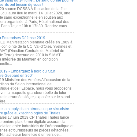
de sang du 14 juillet : Le sang donné pour le
é, ils ont besoin de vous !
20 source DCSSA À l'occasion de la fête
, qui aura lieu le mardi 14 juillet 2020, une
 de sang exceptionnelle en soutien aux
era organisée, à Paris, Hôtel national des
s Paris 7e, de 10h à 17h30. Rendez-vous
.
 Entreprises Défense 2019
FED Manifestation biennale créée en 1989 à
ive conjointe de la CCI Val-d’Oise/ Yvelines et
MAT (Direction Centrale du Matériel de
de Terre) devenue en 2010 la SIMMT
e Intégrée du Maintien en condition
nelle...
2019 - Embarquez à bord du futur
ère Guépard en 360°
19 Ministère des Armées A l’occasion de la
ition du Salon International de
utique et de l’Espace, nous vous proposons
rir la maquette grandeur réelle du futur
ère interarmées léger, exposée sur le stand
ère...
 de la supply chain aéronautique sécurisée
re grâce aux technologies de Thales
ales 17 juin 2019 CP Thales Thales lance
première plateforme digitale assurant la
elation entre industriels de l’aéronautique et
fense et fournisseurs de pièces détachées.
, l’acheteur bénéficie d’un tiers de...