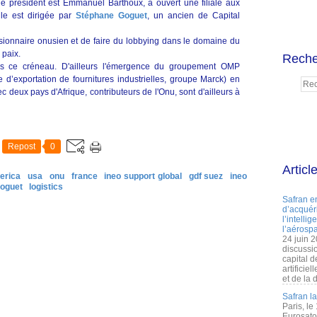
e président est Emmanuel Barthoux, a ouvert une filiale aux
lle est dirigée par
Stéphane Goguet
, un ancien de Capital
cisionnaire onusien et de faire du lobbying dans le domaine du
 paix.
Reche
s ce créneau. D'ailleurs l'émergence du groupement OMP
e d’exportation de fournitures industrielles, groupe Marck) en
deux pays d'Afrique, contributeurs de l'Onu, sont d'ailleurs à
Repost
0
Articl
erica
usa
onu
france
ineo support global
gdf suez
ineo
goguet
logistics
Safran e
d’acquéri
l’intelli
l’aérospa
24 juin 
discussi
capital d
artificie
et de la 
Safran l
Paris, le
Eurosato