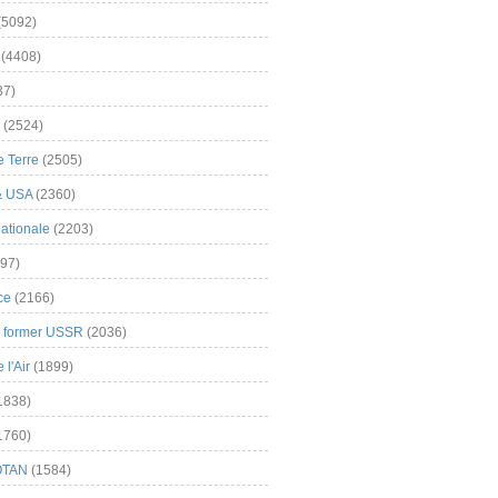
(5092)
(4408)
37)
(2524)
 Terre
(2505)
& USA
(2360)
ationale
(2203)
97)
ce
(2166)
& former USSR
(2036)
l'Air
(1899)
1838)
1760)
OTAN
(1584)