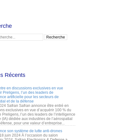
rche
es Récents
ntre en discussions exclusives en vue
r Preligens, l’un des leaders de
gence artificielle pour les secteurs de
tial et de la défense
2024 Safran Safran annonce être entré en
ons exclusives en vue d’acquérir 100 % du
e Preligens, l’un des leaders de l’intelligence
lle (IA) dédiée aux industries de l’aérospatial
défense, pour une valeur d’entreprise...
ance son système de lutte anti-drones
 18 juin 2024 À l’occasion du salon
ry 2024, Safran Electronics & Defense a