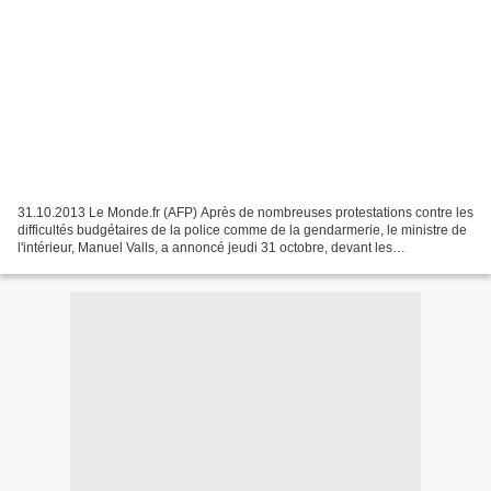
31.10.2013 Le Monde.fr (AFP) Après de nombreuses protestations contre les
difficultés budgétaires de la police comme de la gendarmerie, le ministre de
l'intérieur, Manuel Valls, a annoncé jeudi 31 octobre, devant les
représentants de la commission des...