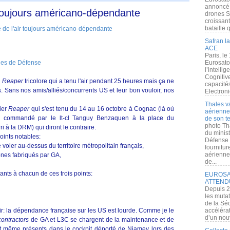
annoncé l
 toujours américano-dépendante
drones S
croissan
bataille q
Safran la
ACE
Paris, le
nes de Défense
Eurosato
l’intelli
Cognitive
n
Reaper
tricolore qui a tenu l'air pendant 25 heures mais ça ne
capacité
. Sans nos amis/alliés/concurrents US et leur bon vouloir, nos
Electroni
Thales v
lier
Reaper
qui s'est tenu du 14 au 16 octobre à Cognac (là où
aérienne 
 commandé par le lt-cl Tanguy Benzaquen à la place du
de son te
photo Th
ri à la DRM) qui diront le contraire.
du minist
points notables:
Défense 
e voler au-dessus du territoire métropolitain français,
fournitu
aérienne
ones fabriqués par GA,
de...
ants à chacun de ces trois points:
EUROSAT
ATTEND
Depuis 2
les muta
de la Sé
clair: la dépendance française sur les US est lourde. Comme je le
accélérat
d’un nouv
contractors
de GA et L3C se chargent de la maintenance et de
 même présents dans le cockpit déporté de Niamey lors des