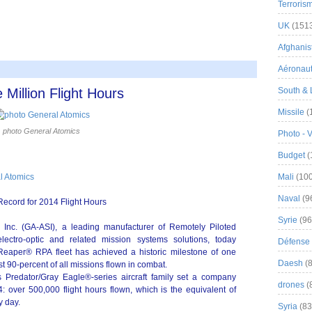
Terroris
UK
(151
Afghanist
Aéronau
Million Flight Hours
South & 
Missile
(
photo General Atomics
Photo - 
Budget
(
 Atomics
Mali
(100
Naval
(9
ecord for 2014 Flight Hours
Syrie
(96
 Inc. (GA-ASI), a leading manufacturer of Remotely Piloted
lectro-optic and related mission systems solutions, today
Défense 
eaper® RPA fleet has achieved a historic milestone of one
Daesh
(8
st 90-percent of all missions flown in combat.
s Predator/Gray Eagle®-series aircraft family set a company
drones
(
4: over 500,000 flight hours flown, which is the equivalent of
y day.
Syria
(83