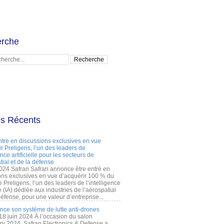
rche
es Récents
ntre en discussions exclusives en vue
r Preligens, l’un des leaders de
gence artificielle pour les secteurs de
tial et de la défense
2024 Safran Safran annonce être entré en
ons exclusives en vue d’acquérir 100 % du
e Preligens, l’un des leaders de l’intelligence
lle (IA) dédiée aux industries de l’aérospatial
défense, pour une valeur d’entreprise...
ance son système de lutte anti-drones
 18 juin 2024 À l’occasion du salon
ry 2024, Safran Electronics & Defense a