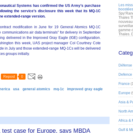
Les miss
onautical Systems has confirmed the US Army’s purchase
boostées
lowing the service’s disclosure this week that its MQ-1C
Spy’Rang
e extended-range version.
Thales T
nouveau 
surveilla
ntract modification in June for 19 General Atomics MQ-1C
gamme de
te communications air data terminals” for delivery in September
Thales. D
ing delivered in the Improved Gray Eagle (IGE) configuration.
shington this week, UAS project manager Col Courtney Cote
e in July and those extended-range MQ-1Cs will be delivered
Categ
es groups initially.
Défense
Defence
Repost
0
France
(
merica
usa
general atomics
mq-1c
improved gray eagle
Europe
(
Asia & Pa
North Am
Africa &
a test case for Europe, says MBDA
Gulf & M