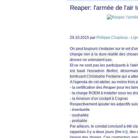
Reaper: l'armée de l'air
29.10.2015 par
Philippe Chapleau - Lig
On peut toujours s'extasier sur le vol d'u
change rien à la dure réalité des choses
drones ne voleraient pas.
Et ce ne sont pas les participants à l'ate
est basé l'escadron
Belfort,
désormais
tonitruant Christophe Fontaine qui a atter
A l'agenda de cet atelier, au moins trois 
- la certification des
Reaper
pour les fair
- la charge ROEM à installer sous les dr
- la livraison d'un cockpit à Cognac
Respectivement ajouter les adjectifs suiv
- éventuelle
- souhaitée
- probable
Par ailleurs, le constat conclusif a été 
rappelais il y a deux jours (lire
ici
), des
l'envol des drones. Ces
contractors
sont