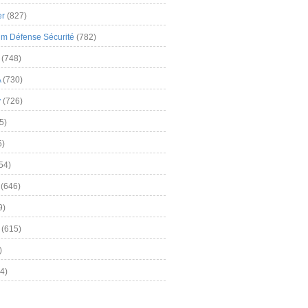
er
(827)
m Défense Sécurité
(782)
(748)
A
(730)
y
(726)
5)
5)
54)
(646)
9)
(615)
)
4)