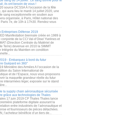
de sang du 14 juillet : Le sang donné pour le
é, ils ont besoin de vous !
20 source DCSSA À l'occasion de la fête
, qui aura lieu le mardi 14 juillet 2020, une
 de sang exceptionnelle en soutien aux
era organisée, à Paris, Hôtel national des
s Paris 7e, de 10h à 17h30. Rendez-vous
.
 Entreprises Défense 2019
FED Manifestation biennale créée en 1989 à
ive conjointe de la CCI Val-d’Oise/ Yvelines et
MAT (Direction Centrale du Matériel de
de Terre) devenue en 2010 la SIMMT
e Intégrée du Maintien en condition
nelle...
2019 - Embarquez à bord du futur
ère Guépard en 360°
19 Ministère des Armées A l’occasion de la
ition du Salon International de
utique et de l’Espace, nous vous proposons
rir la maquette grandeur réelle du futur
ère interarmées léger, exposée sur le stand
ère...
 de la supply chain aéronautique sécurisée
re grâce aux technologies de Thales
ales 17 juin 2019 CP Thales Thales lance
première plateforme digitale assurant la
elation entre industriels de l’aéronautique et
fense et fournisseurs de pièces détachées.
, l’acheteur bénéficie d’un tiers de...