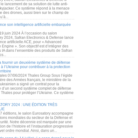
e lancement de sa solution de lutte anti-
kyjacker. Ce système répond à la menace
te des drones, aussi bien sur le champ de
u’à...
nce son intelligence artificielle embarquée
 19 juin 2024 À l’occasion du salon
ry 2024, Safran Electronics & Defense lance
gence artificielle ACE, pour « Advanced
 Engine ». Son objectif est d’intégrer des
s IA dans l’ensemble des produits de Safran
cs...
a fournir un deuxième système de défense
à l’Ukraine pour contribuer à la protection
rritoire
ales 07/06/2024 Thales Group Sous l’égide
ère des Armées français, le ministère de la
ukrainien a signé un contrat pour la
re d’un second système complet de défense
 Thales pour protéger l’Ukraine. Ce système
ORY 2024 : UNE ÉDITION TRÈS
UE
7 éditions, le salon Eurosatory accompagne
tions mondiales du secteur de la Défense et
curité. Notre décennie est marquée par une
ion de l’histoire et l’instauration progressive
el ordre mondial. Ainsi, dans un...