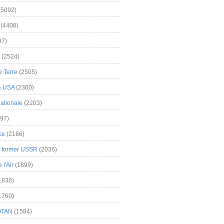
(5092)
(4408)
37)
(2524)
 Terre
(2505)
& USA
(2360)
ationale
(2203)
97)
ce
(2166)
& former USSR
(2036)
l'Air
(1899)
1838)
1760)
OTAN
(1584)