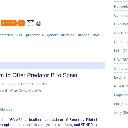
Helicopt
Continuu
Repost
0
US Navy
AGEND
 america
usa
predator b
general atomics
drones
uav
German
India
(72
UAV
(68
China
(6
to Offer Predator B to Spain
Le Drian
RCA
(62
tor B - photo General Atomics
Logistics
Irak
(607
Atomics
Army
(59
 Inc. (GA-ASI), a leading manufacturer of Remotely Piloted
ctro-optic and related mission systems solutions, and SENER, a