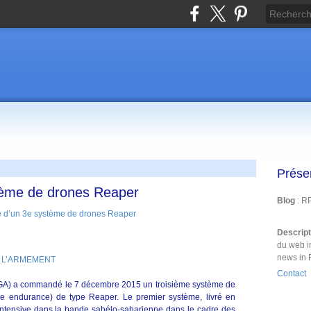
Prése
ème de drones Reaper
Blog
: R
Descrip
du web i
news in 
 L’ARMEMENT
Contact
DGA) a commandé le 7 décembre 2015 un troisième système de
e endurance) de type Reaper. Le premier système, livré en
intensive dans la bande sahélo-saharienne dans le cadre des