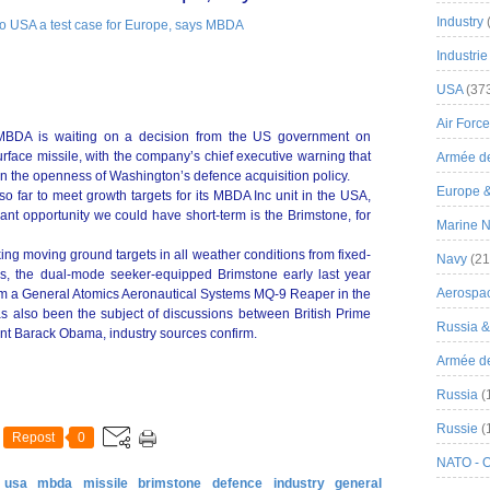
Industry
Industrie
USA
(37
Air Force
MBDA is waiting on a decision from the US government on
urface missile, with the company’s chief executive warning that
Armée de
estion the openness of Washington’s defence acquisition policy.
Europe 
o far to meet growth targets for its MBDA Inc unit in the USA,
ant opportunity we could have short-term is the Brimstone, for
Marine N
ng moving ground targets in all weather conditions from fixed-
Navy
(21
es, the dual-mode seeker-equipped Brimstone early last year
Aerospa
rom a General Atomics Aeronautical Systems MQ-9 Reaper in the
has also been the subject of discussions between British Prime
Russia 
t Barack Obama, industry sources confirm.
Armée de 
Russia
(
Russie
(
Repost
0
NATO - 
 usa
mbda
missile
brimstone
defence
industry
general