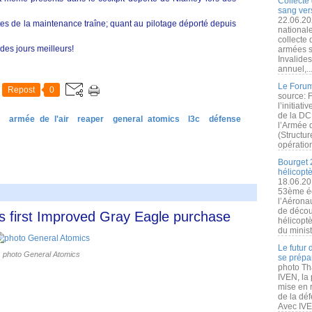
Collecte 
sang vers
22.06.20
stes de la maintenance traîne; quant au pilotage déporté depuis
nationale
collecte
des jours meilleurs!
armées s
Invalide
annuel,..
Le Forum
Repost
0
source: 
l’initiat
de la DC
e
armée de l'air
reaper
general atomics
l3c
défense
l’Armée 
(Structur
opération
Bourget 
hélicopt
18.06.20
53ème éd
l’Aérona
de découv
s first Improved Gray Eagle purchase
hélicopt
du minist
Le futur
photo General Atomics
se prépa
photo Th
IVEN, la 
mise en r
de la dé
Avec IVEN