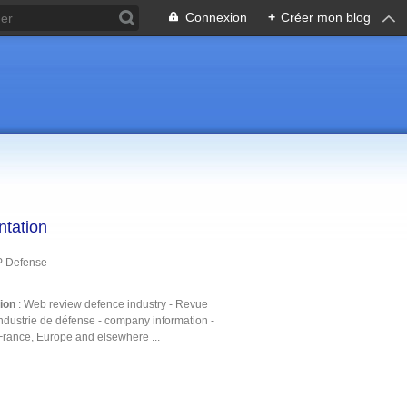
Connexion
+
Créer mon blog
ntation
P Defense
tion
: Web review defence industry - Revue
ndustrie de défense - company information -
France, Europe and elsewhere ...