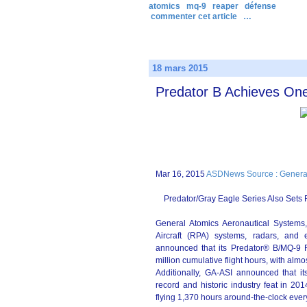
atomics
mq-9
reaper
défense
commenter cet article
…
18 mars 2015
Predator B Achieves One 
Mar 16, 2015
ASDNews Source : General
Predator/Gray Eagle Series Also Sets R
General Atomics Aeronautical Systems,
Aircraft (RPA) systems, radars, and e
announced that its Predator® B/MQ-9 R
million cumulative flight hours, with almo
Additionally, GA-ASI announced that it
record and historic industry feat in 201
flying 1,370 hours around-the-clock ever