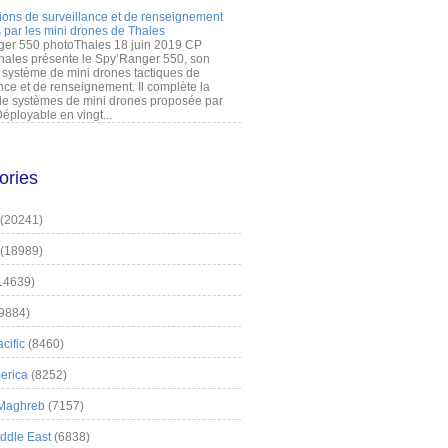
ions de surveillance et de renseignement
 par les mini drones de Thales
er 550 photoThales 18 juin 2019 CP
hales présente le Spy’Ranger 550, son
système de mini drones tactiques de
nce et de renseignement. Il complète la
 systèmes de mini drones proposée par
éployable en vingt...
ories
(20241)
(18989)
14639)
9884)
cific
(8460)
erica
(8252)
 Maghreb
(7157)
iddle East
(6838)