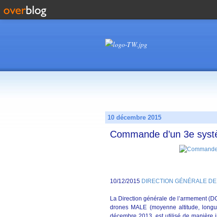
10 décembre 2015
Commande d’un 3e syst
10/12/2015
DIRECTION GÉNÉRALE DE
La Direction générale de l’armement (
drones MALE (moyenne altitude, longu
décembre 2013, est utilisé de manière 