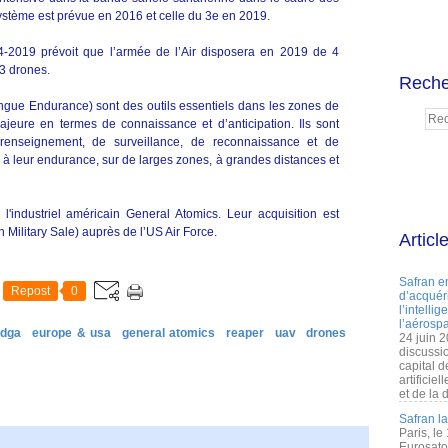
ystème est prévue en 2016 et celle du 3e en 2019.
4-2019 prévoit que l’armée de l’Air disposera en 2019 de 4
3 drones.
Reche
gue Endurance) sont des outils essentiels dans les zones de
ajeure en termes de connaissance et d’anticipation. Ils sont
renseignement, de surveillance, de reconnaissance et de
e à leur endurance, sur de larges zones, à grandes distances et
'industriel américain General Atomics. Leur acquisition est
 Military Sale) auprès de l’US Air Force.
Articl
Safran e
Repost
0
d’acquéri
l’intelli
l’aérospa
dga
europe & usa
general atomics
reaper
uav
drones
24 juin 
discussi
capital d
artificie
et de la 
Safran l
Paris, le
Eurosato