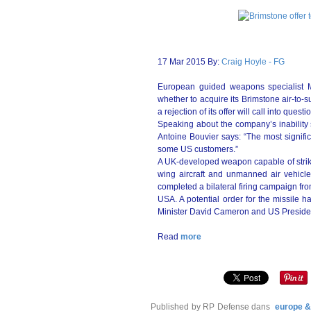
17 Mar 2015 By:
Craig Hoyle - FG
European guided weapons specialist 
whether to acquire its Brimstone air-to-s
a rejection of its offer will call into qu
Speaking about the company’s inability s
Antoine Bouvier says: “The most signific
some US customers.”
A UK-developed weapon capable of striki
wing aircraft and unmanned air vehicl
completed a bilateral firing campaign f
USA. A potential order for the missile 
Minister David Cameron and US Presiden
Read
more
Published by RP Defense
dans
europe &