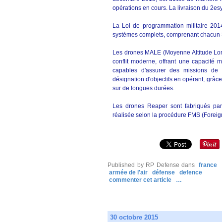
opérations en cours. La livraison du 2es
La Loi de programmation militaire 201
systèmes complets, comprenant chacun 
Les drones MALE (Moyenne Altitude Lon
conflit moderne, offrant une capacité m
capables d'assurer des missions de 
désignation d'objectifs en opérant, grâc
sur de longues durées.
Les drones Reaper sont fabriqués par l
réalisée selon la procédure FMS (Foreign
Published by RP Defense
dans
france
armée de l'air
défense
defence
commenter cet article
…
30 octobre 2015