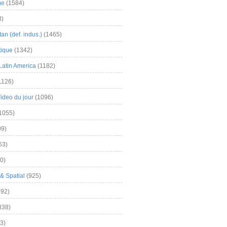
me
(1584)
3)
an (def. indus.)
(1465)
tique
(1342)
Latin America
(1182)
1126)
Video du jour
(1096)
1055)
9)
63)
0)
& Spatial
(925)
92)
838)
3)