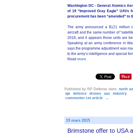
Washington DC - General Atomics Aer
of 19 “Improved Gray Eagle” UAVs fol
procurement has been “amended” to th
The army announced a $121 million co
aircraft and the same number of “satelli
2018, and it appears those units are be
Speaking at an army conference in Wa
says the programme adjustment was mad
to the army’s intelligence and special forc
Read
more
Published by RP Defense
dans
north a
ige
defence
drones
uav
industry
commenter cet article
…
19 mars 2015
Brimstone offer to USA 