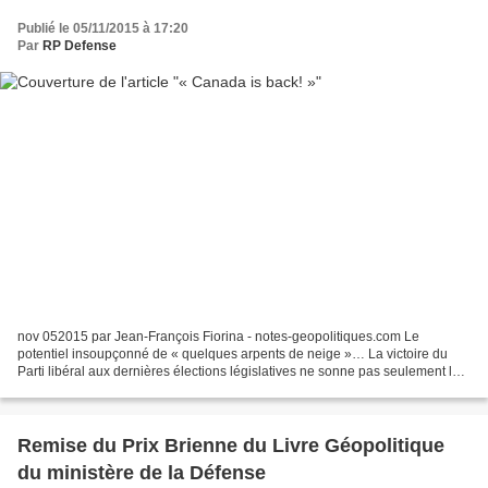
Publié le 05/11/2015 à 17:20
Par
RP Defense
nov 052015 par Jean-François Fiorina - notes-geopolitiques.com Le
potentiel insoupçonné de « quelques arpents de neige »… La victoire du
Parti libéral aux dernières élections législatives ne sonne pas seulement le
glas de dix ans de pouvoir conservateur...
Remise du Prix Brienne du Livre Géopolitique
du ministère de la Défense