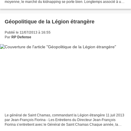
moyenne, le marché du kidnapping se porte bien. Longtemps associé à un
acte terroriste, l’enlèvement tend depuis les...
Géopolitique de la Légion étrangère
Publié le 11/07/2013 à 16:55
Par
RP Defense
Le général de Saint Chamas, commandant la Légion étrangère 11 juil 2013
par Jean-François Fiorina - Les Entretiens du Directeur Jean-François
Fiorina s’entretient avec le Général de Saint Chamas Chaque année, la
Légion étrangère clôt le défilé du 14 juillet,...