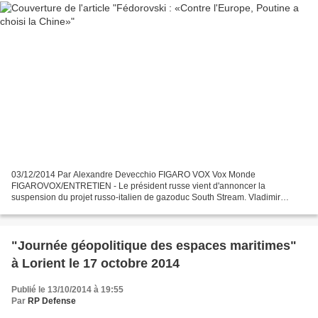
03/12/2014 Par Alexandre Devecchio FIGARO VOX Vox Monde
FIGAROVOX/ENTRETIEN - Le président russe vient d'annoncer la
suspension du projet russo-italien de gazoduc South Stream. Vladimir
Fédorovski y voit un virage géopolitique majeur. Vladimir Fédorovski...
"Journée géopolitique des espaces maritimes"
à Lorient le 17 octobre 2014
Publié le 13/10/2014 à 19:55
Par
RP Defense