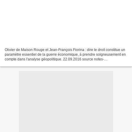
Olivier de Maison Rouge et Jean-François Fiorina : dire le droit constitue un
paramètre essentiel de la guerre économique, à prendre soigneusement en
compte dans l'analyse géopolitique. 22.09.2016 source notes-
geopolitiques.com Jean-François Fiorina s’entretient...