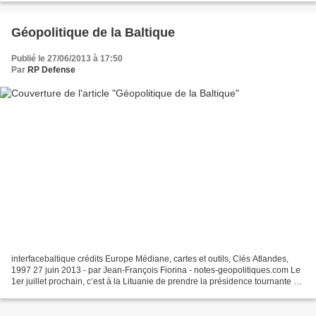
Géopolitique de la Baltique
Publié le 27/06/2013 à 17:50
Par
RP Defense
interfacebaltique crédits Europe Médiane, cartes et outils, Clés Atlandes,
1997 27 juin 2013 - par Jean-François Fiorina - notes-geopolitiques.com Le
1er juillet prochain, c’est à la Lituanie de prendre la présidence tournante de
l’Union européenne. À...