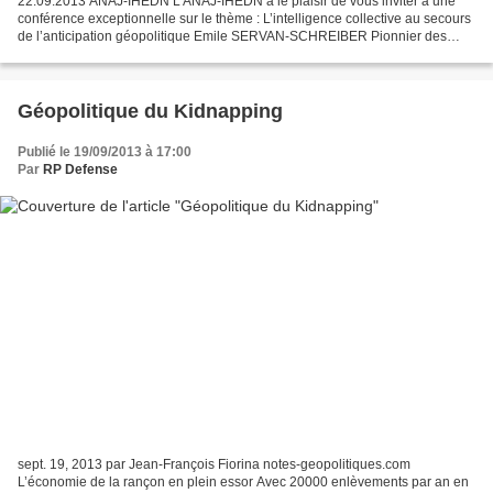
22.09.2013 ANAJ-IHEDN L’ANAJ-IHEDN a le plaisir de vous inviter à une
conférence exceptionnelle sur le thème : L’intelligence collective au secours
de l’anticipation géopolitique Emile SERVAN-SCHREIBER Pionnier des
marchés prédictifs Directeur Général...
Géopolitique du Kidnapping
Publié le 19/09/2013 à 17:00
Par
RP Defense
sept. 19, 2013 par Jean-François Fiorina notes-geopolitiques.com
L’économie de la rançon en plein essor Avec 20000 enlèvements par an en