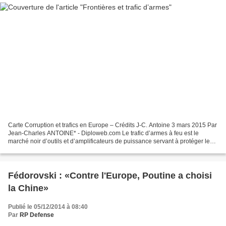
Carte Corruption et trafics en Europe – Crédits J-C. Antoine 3 mars 2015 Par
Jean-Charles ANTOINE* - Diploweb.com Le trafic d’armes à feu est le
marché noir d’outils et d’amplificateurs de puissance servant à protéger le
pouvoir de celui ou ceux qui protègent...
Fédorovski : «Contre l'Europe, Poutine a choisi
la Chine»
Publié le 05/12/2014 à 08:40
Par
RP Defense