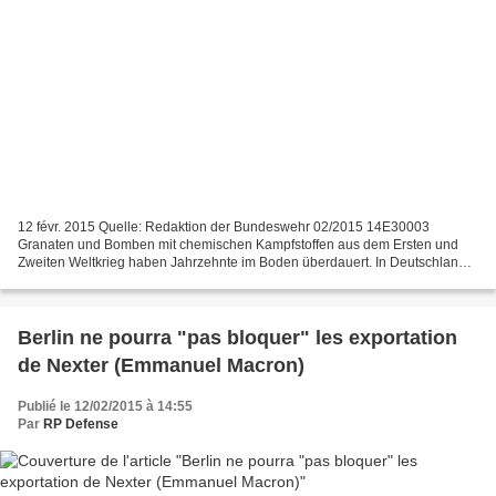
12 févr. 2015 Quelle: Redaktion der Bundeswehr 02/2015 14E30003
Granaten und Bomben mit chemischen Kampfstoffen aus dem Ersten und
Zweiten Weltkrieg haben Jahrzehnte im Boden überdauert. In Deutschland
besitzt nur die GEKA die Erlaubnis, chemische Munition...
Berlin ne pourra "pas bloquer" les exportation
de Nexter (Emmanuel Macron)
Publié le 12/02/2015 à 14:55
Par
RP Defense