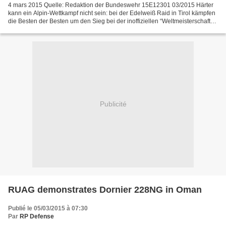
4 mars 2015 Quelle: Redaktion der Bundeswehr 15E12301 03/2015 Härter
kann ein Alpin-Wettkampf nicht sein: bei der Edelweiß Raid in Tirol kämpfen
die Besten der Besten um den Sieg bei der inoffiziellen “Weltmeisterschaft
der Gebirgsjäger”. Aber die Teams...
Publicité
RUAG demonstrates Dornier 228NG in Oman
Publié le 05/03/2015 à 07:30
Par
RP Defense