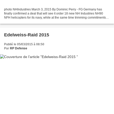
photo NHIndustries March 3, 2015 By Dominic Perry - FG Germany has
finally confirmed a deal that will see it order 18 new NH Industries NH90
NFH helicopters for its navy, while at the same time trimming commitments
for the troop transport variant and...
Edelweiss-Raid 2015
Publié le 05/03/2015 à 08:50
Par
RP Defense