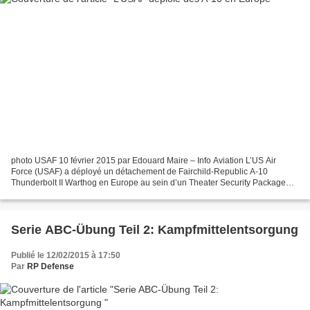
photo USAF 10 février 2015 par Edouard Maire – Info Aviation L’US Air
Force (USAF) a déployé un détachement de Fairchild-Republic A-10
Thunderbolt II Warthog en Europe au sein d’un Theater Security Package
(TSP) en soutien à l’opération « Atlantic Resolve...
Serie ABC-Übung Teil 2: Kampfmittelentsorgung
Publié le 12/02/2015 à 17:50
Par
RP Defense