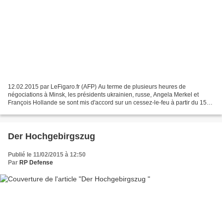
12.02.2015 par LeFigaro.fr (AFP) Au terme de plusieurs heures de
négociations à Minsk, les présidents ukrainien, russe, Angela Merkel et
François Hollande se sont mis d'accord sur un cessez-le-feu à partir du 15
février et le retrait des armes lourdes...
Der Hochgebirgszug
Publié le 11/02/2015 à 12:50
Par
RP Defense