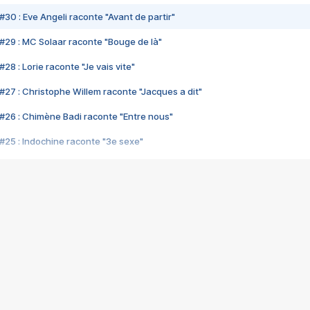
#30 : Eve Angeli raconte "Avant de partir"
#29 : MC Solaar raconte "Bouge de là"
28 : Lorie raconte "Je vais vite"
#27 : Christophe Willem raconte "Jacques a dit"
#26 : Chimène Badi raconte "Entre nous"
#25 : Indochine raconte "3e sexe"
#24 : Zaho raconte "C'est chelou"
#23 : Patrick Bruel raconte "Au café des délices"
#22 : Kyo raconte "Le chemin"
#21 : Nolwenn Leroy raconte "Cassé"
#20 : Patrick Hernandez raconte "Born to be alive"
#19 : Lorie raconte "Près de moi"