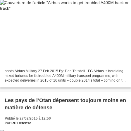
photo Airbus Military 27 Feb 2015 By: Dan Thisdell - FG Airbus is heralding
mixed fortunes for its troubled A400M military transport programme, with
expected deliveries in 2015 of 16 units – double 2014’s total – coming on the
back of a €551 million ($620...
Les pays de l’Otan dépensent toujours moins en
matière de défense
Publié le 27/02/2015 à 12:50
Par
RP Defense