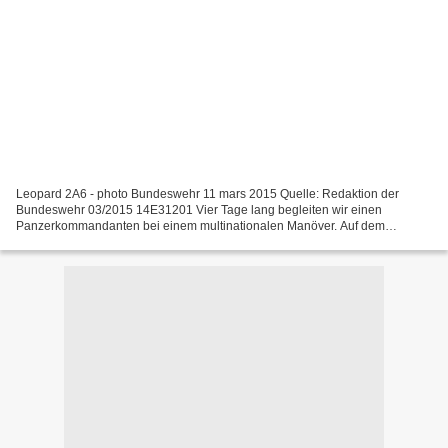
Leopard 2A6 - photo Bundeswehr 11 mars 2015 Quelle: Redaktion der
Bundeswehr 03/2015 14E31201 Vier Tage lang begleiten wir einen
Panzerkommandanten bei einem multinationalen Manöver. Auf dem
Truppenübungsplatz Grafenwöhr in Oberpfalz üben deutsche Leopard...