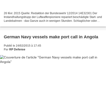
26 févr. 2015 Quelle: Redaktion der Bundeswehr 12/2014 14E32301 Der
Instandhaltungstrupp der Luftwaffenpioniere repariert beschädigte Start- und
Landebahnen - das Ganze auch in wenigen Stunden. Schlaglöcher oder
große Krater - der Runway muss am Ende...
German Navy vessels make port call in Angola
Publié le 24/02/2015 à 17:45
Par
RP Defense