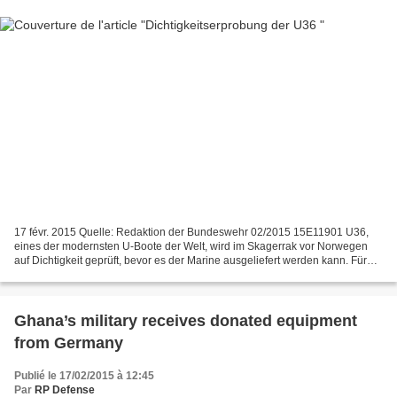
17 févr. 2015 Quelle: Redaktion der Bundeswehr 02/2015 15E11901 U36,
eines der modernsten U-Boote der Welt, wird im Skagerrak vor Norwegen
auf Dichtigkeit geprüft, bevor es der Marine ausgeliefert werden kann. Für
den Kommandanten und seine Besatzung...
Ghana’s military receives donated equipment
from Germany
Publié le 17/02/2015 à 12:45
Par
RP Defense