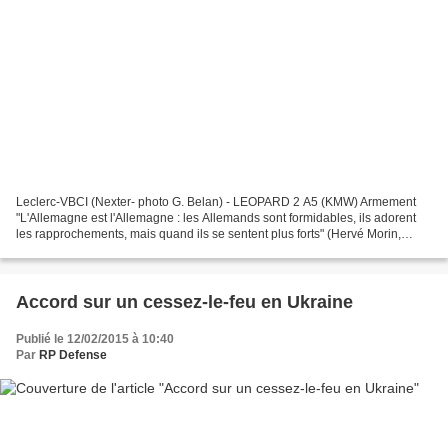
Leclerc-VBCI (Nexter- photo G. Belan) - LEOPARD 2 A5 (KMW) Armement
"L'Allemagne est l'Allemagne : les Allemands sont formidables, ils adorent
les rapprochements, mais quand ils se sentent plus forts" (Hervé Morin,
ancien ministre de la Défense) 11/02/2015...
Accord sur un cessez-le-feu en Ukraine
Publié le 12/02/2015 à 10:40
Par
RP Defense