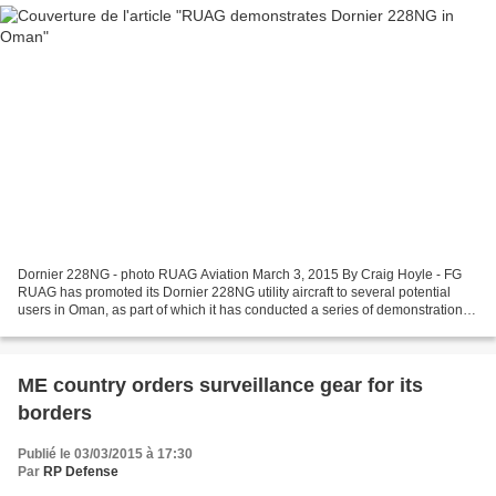
Dornier 228NG - photo RUAG Aviation March 3, 2015 By Craig Hoyle - FG
RUAG has promoted its Dornier 228NG utility aircraft to several potential
users in Oman, as part of which it has conducted a series of demonstration
flights over a three-day period....
ME country orders surveillance gear for its
borders
Publié le 03/03/2015 à 17:30
Par
RP Defense