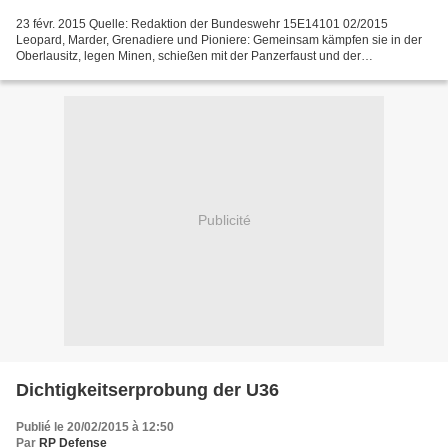
23 févr. 2015 Quelle: Redaktion der Bundeswehr 15E14101 02/2015
Leopard, Marder, Grenadiere und Pioniere: Gemeinsam kämpfen sie in der
Oberlausitz, legen Minen, schießen mit der Panzerfaust und der
Bordkanone. Bei der Gefechtsübung wird der Kampf der...
Publicité
Dichtigkeitserprobung der U36
Publié le 20/02/2015 à 12:50
Par
RP Defense