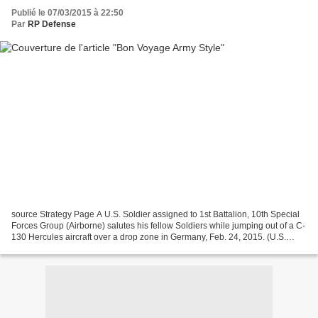
Publié le 07/03/2015 à 22:50
Par
RP Defense
source Strategy Page A U.S. Soldier assigned to 1st Battalion, 10th Special
Forces Group (Airborne) salutes his fellow Soldiers while jumping out of a C-
130 Hercules aircraft over a drop zone in Germany, Feb. 24, 2015. (U.S.
Army photo by Visual Information...