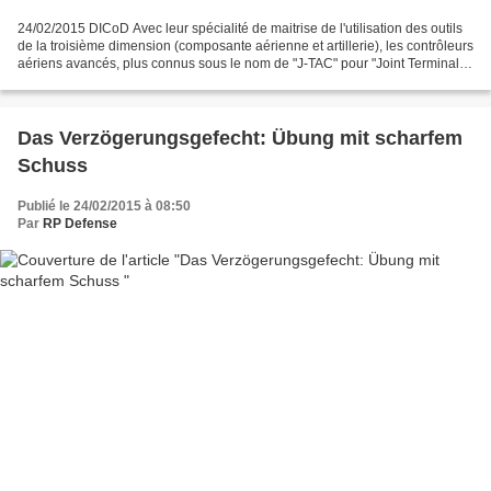
24/02/2015 DICoD Avec leur spécialité de maitrise de l'utilisation des outils
de la troisième dimension (composante aérienne et artillerie), les contrôleurs
aériens avancés, plus connus sous le nom de "J-TAC" pour "Joint Terminal
Attack Controller" sont...
Das Verzögerungsgefecht: Übung mit scharfem
Schuss
Publié le 24/02/2015 à 08:50
Par
RP Defense