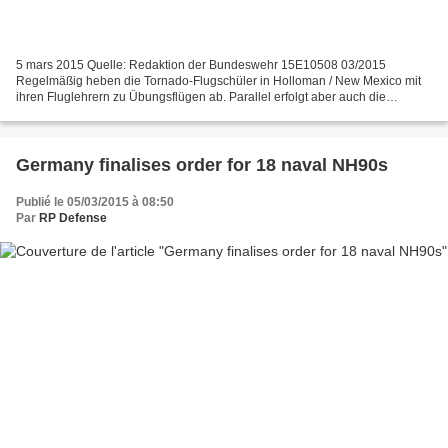
5 mars 2015 Quelle: Redaktion der Bundeswehr 15E10508 03/2015
Regelmäßig heben die Tornado-Flugschüler in Holloman / New Mexico mit
ihren Fluglehrern zu Übungsflügen ab. Parallel erfolgt aber auch die
Ausbildung im Simulator, in dem die Missionen vorbereitet...
Germany finalises order for 18 naval NH90s
Publié le 05/03/2015 à 08:50
Par
RP Defense