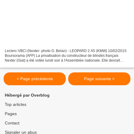
Leclerc-VBCI (Nexter- photo G. Belan) - LEOPARD 2 A5 (KMW) 10/02/2015
Boursorama (AFP) La privatisation du constructeur de blindés français
Nexter (Giat) a été votée lundi soir à l'Assemblée nationale. Elle devrait
permettre de lancer la fusion avec l'allemand...
< Page précédente
Page suivante >
Hébergé par Overblog
Top articles
Pages
Contact
Signaler un abus