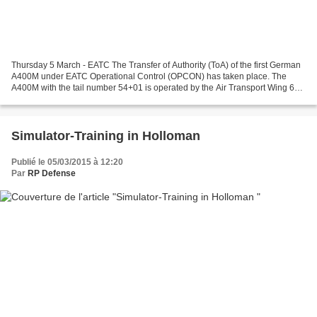
Thursday 5 March - EATC The Transfer of Authority (ToA) of the first German
A400M under EATC Operational Control (OPCON) has taken place. The
A400M with the tail number 54+01 is operated by the Air Transport Wing 62
located at Wunstorf Airbase near Hannover....
Simulator-Training in Holloman
Publié le 05/03/2015 à 12:20
Par
RP Defense