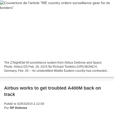
The Z:NightOwl M surveillance system from Airbus Defense and Space.
Photo: Airbus DS Feb. 26, 2015 By Richard Tomkins (UPI) MUNICH,
Germany, Feb. 26 -- An unidentified Middle Eastern country has contracted
Airbus Defense and Space for long-range opto-electric/infrared...
Airbus works to get troubled A400M back on
track
Publié le 02/03/2015 à 12:50
Par
RP Defense