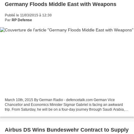
Germany Floods Middle East with Weapons
Publié le 11/03/2015 à 12:30
Par
RP Defense
March 10th, 2015 By German Radio - defencetalk.com German Vice
Chancellor and Economics Minister Sigmar Gabriel is facing an awkward
trip. From Saturday, he will be on a four-day journey through Saudi Arabia,
the United Arab Emirates and Qatar – all countries...
Airbus DS Wins Bundeswehr Contract to Supply