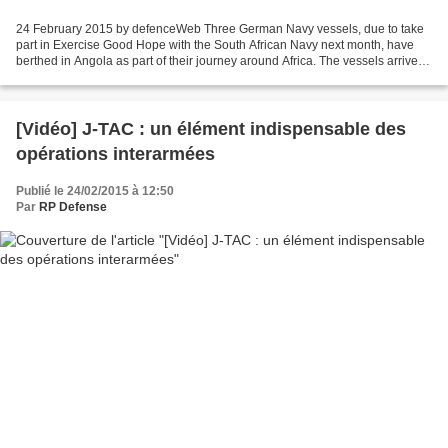
24 February 2015 by defenceWeb Three German Navy vessels, due to take
part in Exercise Good Hope with the South African Navy next month, have
berthed in Angola as part of their journey around Africa. The vessels arrived
in Luanda on Saturday, having sailed...
[Vidéo] J-TAC : un élément indispensable des
opérations interarmées
Publié le 24/02/2015 à 12:50
Par
RP Defense