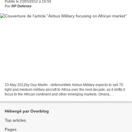
Publié le 23/05/2012 à 16:50
Par
RP Defense
23 May 2012by Guy Martin - defenceWeb Airbus Military expects to sell 70
light and medium military aircraft to Africa over the next decade, as it shifts it
focus to the African continent and other emerging markets. Ghana,
Cameroon and Gabon are some of...
Hébergé par Overblog
Top articles
Pages