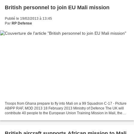
British personnel to join EU Mali mission
Publié le 19/02/2013 à 13:45
Par
RP Defense
Troops from Ghana prepare to fly into Mali on a 99 Squadron C-17 - Picture
ABIPP RAF, MOD 2013 18 February 2013 Ministry of Defence The UK will
contribute 40 people to the European Union Training Mission in Mali, the
Defence Secretary has announced. The...
British aircraft supports African mission to Mali