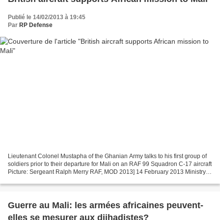
Publié le 14/02/2013 à 19:45
Par
RP Defense
Lieutenant Colonel Mustapha of the Ghanian Army talks to his first group of
soldiers prior to their departure for Mali on an RAF 99 Squadron C-17 aircraft
Picture: Sergeant Ralph Merry RAF, MOD 2013] 14 February 2013 Ministry of
Defence A Royal Air Force...
Guerre au Mali: les armées africaines peuvent-
elles se mesurer aux djihadistes?