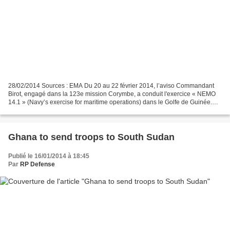
28/02/2014 Sources : EMA Du 20 au 22 février 2014, l’aviso Commandant
Birot, engagé dans la 123e mission Corymbe, a conduit l'exercice « NEMO
14.1 » (Navy’s exercise for maritime operations) dans le Golfe de Guinée.
Cet entraînement multinational a réuni...
Ghana to send troops to South Sudan
Publié le 16/01/2014 à 18:45
Par
RP Defense