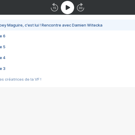
bey Maguire, c'est lui ! Rencontre avec Damien Witecka
e 6
e 5
e 4
e 3
s créatrices de la VF !
e 2
e 1
e Mektoub My Love arrive enfin ! Rencontre avec Shaïn Boumedine et Sal
i : après Toni en famille
elle réalise le bouleversant Dites lui que je l'aime