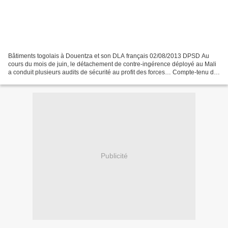
Bâtiments togolais à Douentza et son DLA français 02/08/2013 DPSD Au
cours du mois de juin, le détachement de contre-ingérence déployé au Mali
a conduit plusieurs audits de sécurité au profit des forces… Compte-tenu du
niveau élevé de la menace au Mali,...
Publicité