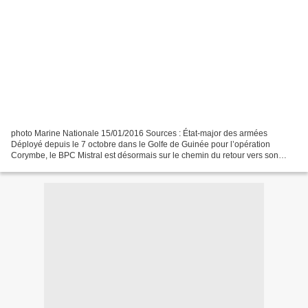
photo Marine Nationale 15/01/2016 Sources : État-major des armées
Déployé depuis le 7 octobre dans le Golfe de Guinée pour l’opération
Corymbe, le BPC Mistral est désormais sur le chemin du retour vers son
port-base, à Toulon avec le sentiment du devoir...