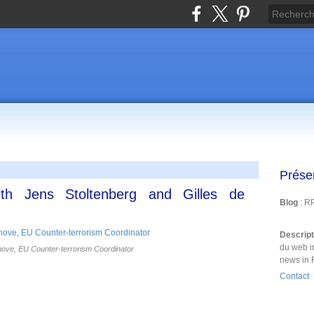
Prése
th Jens Stoltenberg and Gilles de
Blog
: R
Descrip
du web i
hove, EU Counter-terrorism Coordinator
news in 
Contact