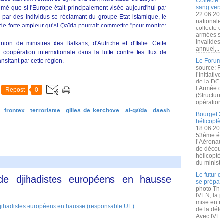
Collecte 
sang vers
imé que si l'Europe était principalement visée aujourd'hui par
22.06.20
 par des individus se réclamant du groupe Etat islamique, le
nationale
tat de forte ampleur qu'Al-Qaïda pourrait commettre "pour montrer
collecte
armées s
Invalide
nion de ministres des Balkans, d'Autriche et d'Italie. Cette
annuel,..
 coopération internationale dans la lutte contre les flux de
nsitant par cette région.
Le Forum
source: 
l’initiat
de la DC
l’Armée 
Repost
0
(Structur
opération
frontex
terrorisme
gilles de kerchove
al-qaïda
daesh
Bourget 
hélicopt
18.06.20
53ème éd
l’Aérona
de découv
hélicopt
du minist
Le futur
 de djihadistes européens en hausse
se prépa
photo Th
IVEN, la 
mise en r
de la dé
Avec IVEN