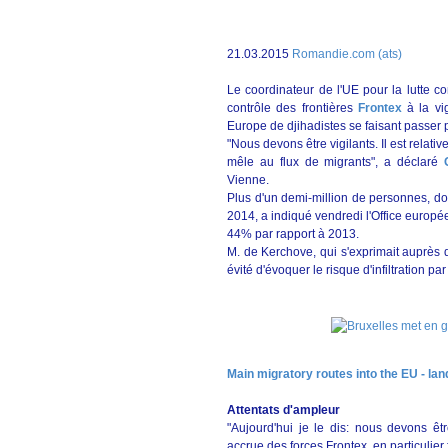
21.03.2015
Romandie.com (ats)
Le coordinateur de l'UE pour la lutte c
contrôle des frontières
Frontex
à la vig
Europe de djihadistes se faisant passer 
"Nous devons être vigilants. Il est rela
mêle au flux de migrants", a déclaré
Vienne.
Plus d'un demi-million de personnes, do
2014, a indiqué vendredi l'Office europée
44% par rapport à 2013.
M. de Kerchove, qui s'exprimait auprès 
évité d'évoquer le risque d'infiltration pa
Main migratory routes into the EU - la
Attentats d'ampleur
"Aujourd'hui je le dis: nous devons être
accrue des forces Frontex, en particulier 