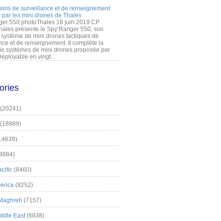
ions de surveillance et de renseignement
 par les mini drones de Thales
er 550 photoThales 18 juin 2019 CP
hales présente le Spy’Ranger 550, son
système de mini drones tactiques de
nce et de renseignement. Il complète la
 systèmes de mini drones proposée par
éployable en vingt...
ories
(20241)
(18989)
14639)
9884)
cific
(8460)
erica
(8252)
 Maghreb
(7157)
iddle East
(6838)