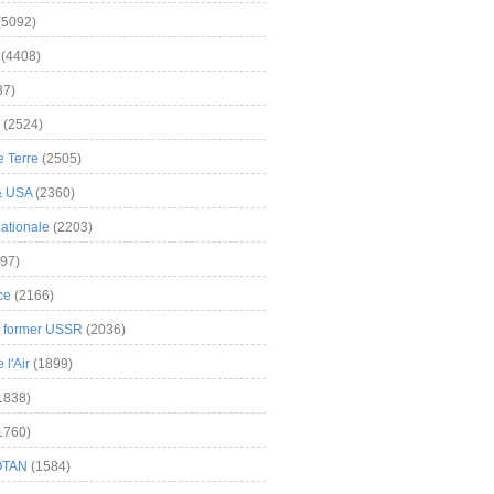
(5092)
(4408)
37)
(2524)
 Terre
(2505)
& USA
(2360)
ationale
(2203)
97)
ce
(2166)
& former USSR
(2036)
l'Air
(1899)
1838)
1760)
OTAN
(1584)