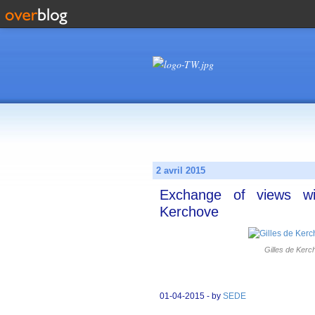
2 avril 2015
Exchange of views wi
Kerchove
Gilles de Kerc
01-04-2015 - by
SEDE