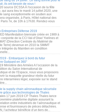
de sang du 14 juillet : Le sang donné pour le
é, ils ont besoin de vous !
20 source DCSSA À l'occasion de la fête
, qui aura lieu le mardi 14 juillet 2020, une
 de sang exceptionnelle en soutien aux
era organisée, à Paris, Hôtel national des
s Paris 7e, de 10h à 17h30. Rendez-vous
.
 Entreprises Défense 2019
FED Manifestation biennale créée en 1989 à
ive conjointe de la CCI Val-d’Oise/ Yvelines et
MAT (Direction Centrale du Matériel de
de Terre) devenue en 2010 la SIMMT
e Intégrée du Maintien en condition
nelle...
2019 - Embarquez à bord du futur
ère Guépard en 360°
19 Ministère des Armées A l’occasion de la
ition du Salon International de
utique et de l’Espace, nous vous proposons
rir la maquette grandeur réelle du futur
ère interarmées léger, exposée sur le stand
ère...
 de la supply chain aéronautique sécurisée
re grâce aux technologies de Thales
ales 17 juin 2019 CP Thales Thales lance
première plateforme digitale assurant la
elation entre industriels de l’aéronautique et
fense et fournisseurs de pièces détachées.
, l’acheteur bénéficie d’un tiers de...