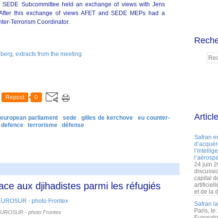
 SEDE Subcommittee held an exchange of views with Jens
. After this exchange of views AFET and SEDE MEPs had a
ter-Terrorism Coordinator.
Reche
berg, extracts from the meeting
Repost
0
Articl
european parliament
sede
gilles de kerchove
eu counter-
defence
terrorisme
défense
Safran e
d’acquéri
l’intelli
l’aérospa
24 juin 
discussi
capital d
ace aux djihadistes parmi les réfugiés
artificie
et de la 
Safran l
Paris, le
UROSUR - photo Frontex
Eurosato