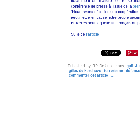
notamment en matière "de renseignem
conférence de presse à l'issue de la
pre
"Nous avons décidé d'une coopération 
peut mettre en cause notre propre sécurit
Bruxelles pour laquelle un Français au pr
Suite de
l'article
Published by RP Defense
dans
gulf & 
gilles de kerchove
terrorisme
défens
commenter cet article
…