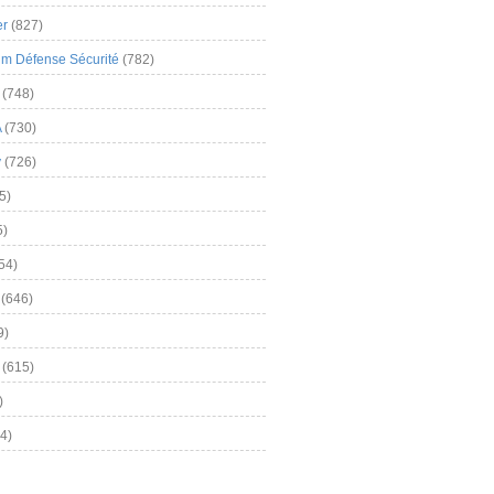
er
(827)
m Défense Sécurité
(782)
(748)
A
(730)
y
(726)
5)
5)
54)
(646)
9)
(615)
)
4)