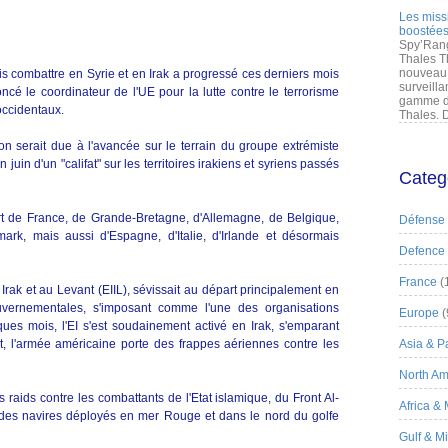
Les miss
boostées
Spy’Rang
Thales T
nouveau 
s combattre en Syrie et en Irak a progressé ces derniers mois
surveilla
cé le coordinateur de l'UE pour la lutte contre le terrorisme
gamme de
occidentaux.
Thales. D
n serait due à l'avancée sur le terrain du groupe extrémiste
 juin d'un "califat" sur les territoires irakiens et syriens passés
Categ
rt de France, de Grande-Bretagne, d'Allemagne, de Belgique,
Défense
k, mais aussi d'Espagne, d'Italie, d'Irlande et désormais
Defence
France
(
n Irak et au Levant (EIIL), sévissait au départ principalement en
ouvernementales, s'imposant comme l'une des organisations
Europe
(
elques mois, l'EI s'est soudainement activé en Irak, s'emparant
oût, l'armée américaine porte des frappes aériennes contre les
Asia & Pa
North Am
 raids contre les combattants de l'Etat islamique, du Front Al-
Africa &
des navires déployés en mer Rouge et dans le nord du golfe
Gulf & M