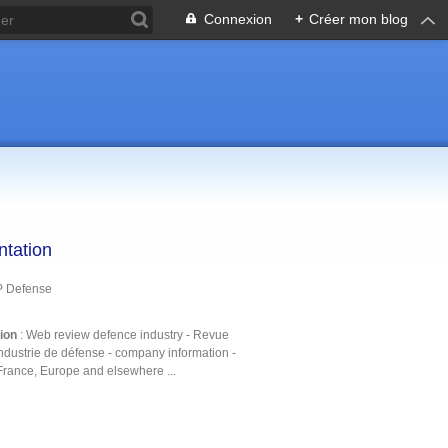
Connexion
+
Créer mon blog
ntation
P Defense
tion
: Web review defence industry - Revue
ndustrie de défense - company information -
France, Europe and elsewhere ...