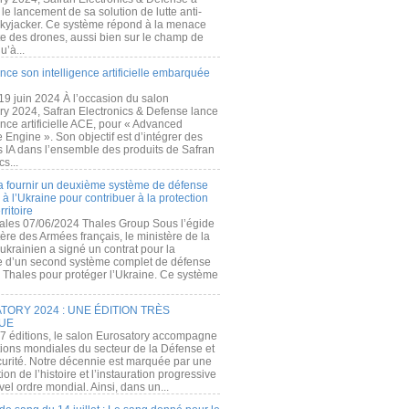
e lancement de sa solution de lutte anti-
kyjacker. Ce système répond à la menace
te des drones, aussi bien sur le champ de
u’à...
nce son intelligence artificielle embarquée
 19 juin 2024 À l’occasion du salon
ry 2024, Safran Electronics & Defense lance
gence artificielle ACE, pour « Advanced
 Engine ». Son objectif est d’intégrer des
s IA dans l’ensemble des produits de Safran
cs...
a fournir un deuxième système de défense
à l’Ukraine pour contribuer à la protection
rritoire
ales 07/06/2024 Thales Group Sous l’égide
ère des Armées français, le ministère de la
ukrainien a signé un contrat pour la
re d’un second système complet de défense
 Thales pour protéger l’Ukraine. Ce système
ORY 2024 : UNE ÉDITION TRÈS
UE
7 éditions, le salon Eurosatory accompagne
tions mondiales du secteur de la Défense et
curité. Notre décennie est marquée par une
ion de l’histoire et l’instauration progressive
el ordre mondial. Ainsi, dans un...