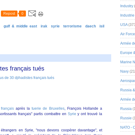
Industry
Repost
0
Industrie
USA
(37
gulf & middle east
irak
syrie
terrorisme
daech
isil
Air Force
Armée de
Europe 
Marine N
stes français tués
Navy
(21
Aerospa
Russia 
Armée de 
 français
après la
tuerie de Bruxelles
, François Hollande a
Russia
(
rtissants français" partis combattre en
Syrie
y ont trouvé la
Russie
(
NATO - 
trangers en Syrie, "nous devons coopérer davantage", et