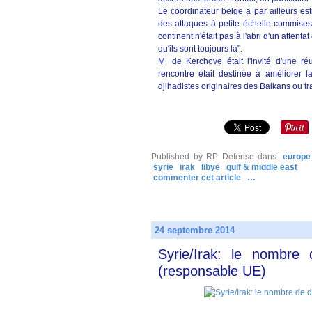
Le coordinateur belge a par ailleurs est
des attaques à petite échelle commises
continent n'était pas à l'abri d'un atten
qu'ils sont toujours là".
M. de Kerchove était l'invité d'une réu
rencontre était destinée à améliorer la
djihadistes originaires des Balkans ou tra
Published by RP Defense
dans
europe
syrie
irak
libye
gulf & middle east
commenter cet article
…
24 septembre 2014
Syrie/Irak: le nombre
(responsable UE)