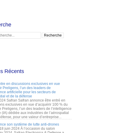
rche
es Récents
ntre en discussions exclusives en vue
r Preligens, l’un des leaders de
gence artificielle pour les secteurs de
tial et de la défense
2024 Safran Safran annonce être entré en
ons exclusives en vue d’acquérir 100 % du
e Preligens, l’un des leaders de l’intelligence
lle (IA) dédiée aux industries de l’aérospatial
défense, pour une valeur d’entreprise...
ance son système de lutte anti-drones
 18 juin 2024 À l’occasion du salon
ry 2024, Safran Electronics & Defense a