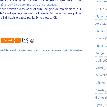
ent", a ajouté le président de la République lors d'une
Terroris
mière journée du sommet du G7 à Bruxelles
.
UK
(151
pour prévenir, dissuader et punir ce type de mouvement, qui
é", a-t-il ajouté, invoquant la tuerie le 24 mai au musée juif de
Afghanist
ofil djihadiste passé par la Syrie a été arrêté.
Aéronau
South & 
Missile
(
Repost
0
Photo - 
middle east
syrie
europe
france
elysée
g7
bruxelles
Budget
(
e
Mali
(100
Naval
(9
Syrie
(96
Défense 
Daesh
(8
drones
(
Syria
(83