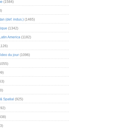
me
(1584)
3)
an (def. indus.)
(1465)
tique
(1342)
Latin America
(1182)
1126)
Video du jour
(1096)
1055)
9)
63)
0)
& Spatial
(925)
92)
838)
3)