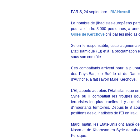
PARIS, 24 septembre -
RIA Novosti
Le nombre de jihadistes européens parti
pour atteindre 3.000 personnes, a annon
Gilles de Kerchove
cité par les médias 
Selon le responsable, cette augmentatio
Etat islamique (EI) et à la proclamation en
sous son contrôle.
Ces combattants arrivent pour la plupa
des Pays-Bas, de Suède et du Danemar
d'Autriche, a fait savoir M.de Kerchove.
L'EI, appelé autrefois l'Etat islamique e
Syrie où il combattait les troupes g
terroristes les plus cruelles. Il y a qu
d'importants territoires. Depuis le 8 a
positions des djihadistes de l'EI en Irak.
Mardi matin, les Etats-Unis ont lancé des
Nosra et de Khorasan en Syrie depuis 
Persique.