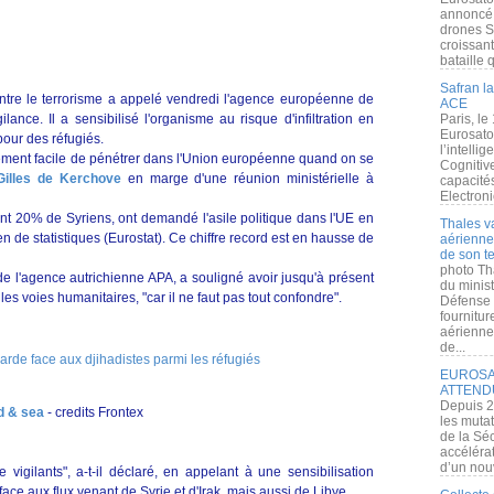
annoncé l
drones S
croissan
bataille q
Safran la
ontre le terrorisme a appelé vendredi l'agence européenne de
ACE
ilance. Il a sensibilisé l'organisme au risque d'infiltration en
Paris, le
Eurosato
pour des réfugiés.
l’intelli
tivement facile de pénétrer dans l'Union européenne quand on se
Cognitive
Gilles de Kerchove
en marge d'une réunion ministérielle à
capacité
Electroni
nt 20% de Syriens, ont demandé l'asile politique dans l'UE en
Thales v
n de statistiques (Eurostat). Ce chiffre record est en hausse de
aérienne 
de son te
photo Th
de l'agence autrichienne APA, a souligné avoir jusqu'à présent
du minist
r les voies humanitaires, "car il ne faut pas tout confondre".
Défense 
fournitu
aérienne
de...
EUROSAT
ATTEND
Depuis 2
nd & sea
- credits Frontex
les muta
de la Sé
accélérat
d’un nouv
 vigilants", a-t-il déclaré, en appelant à une sensibilisation
face aux flux venant de Syrie et d'Irak, mais aussi de Libye.