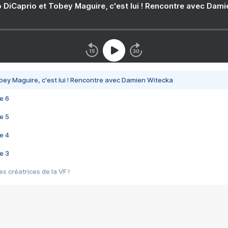
 DiCaprio et Tobey Maguire, c'est lui ! Rencontre avec Dam
bey Maguire, c'est lui ! Rencontre avec Damien Witecka
e 6
e 5
e 4
e 3
s créatrices de la VF !
e 2
e 1
e Mektoub My Love arrive enfin ! Rencontre avec Shaïn Boumedine et Sal