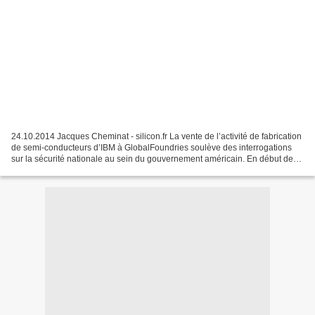
24.10.2014 Jacques Cheminat - silicon.fr La vente de l’activité de fabrication
de semi-conducteurs d’IBM à GlobalFoundries soulève des interrogations
sur la sécurité nationale au sein du gouvernement américain. En début de
semaine, IBM a annoncé qu’il...