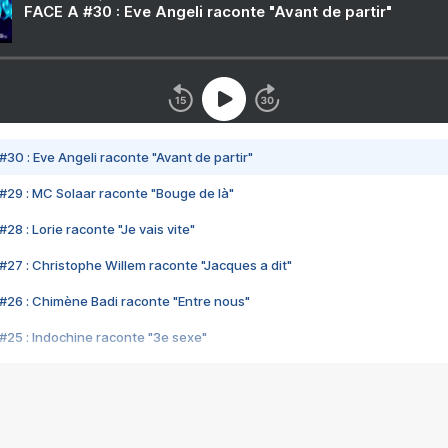
FACE A #30 : Eve Angeli raconte "Avant de partir"
#30 : Eve Angeli raconte "Avant de partir"
#29 : MC Solaar raconte "Bouge de là"
28 : Lorie raconte "Je vais vite"
#27 : Christophe Willem raconte "Jacques a dit"
#26 : Chimène Badi raconte "Entre nous"
#25 : Indochine raconte "3e sexe"
#24 : Zaho raconte "C'est chelou"
#23 : Patrick Bruel raconte "Au café des délices"
#22 : Kyo raconte "Le chemin"