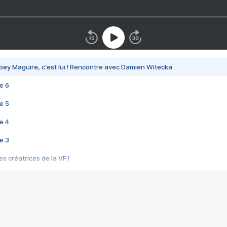
bey Maguire, c'est lui ! Rencontre avec Damien Witecka
e 6
e 5
e 4
e 3
s créatrices de la VF !
e 2
e 1
e Mektoub My Love arrive enfin ! Rencontre avec Shaïn Boumedine et Sal