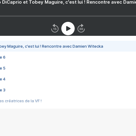
 DiCaprio et Tobey Maguire, c'est lui ! Rencontre avec Dam
bey Maguire, c'est lui ! Rencontre avec Damien Witecka
e 6
e 5
e 4
e 3
s créatrices de la VF !
e 2
e 1
e Mektoub My Love arrive enfin ! Rencontre avec Shaïn Boumedine et Sal