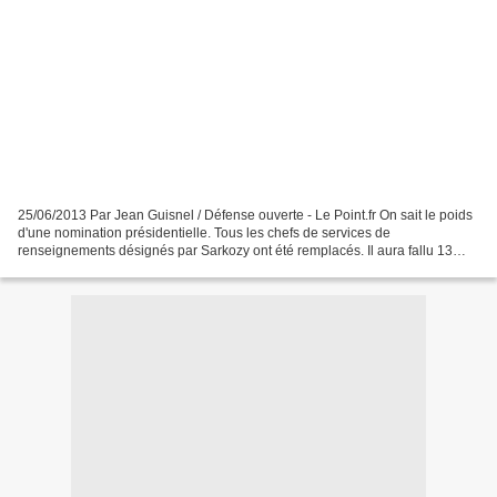
25/06/2013 Par Jean Guisnel / Défense ouverte - Le Point.fr On sait le poids
d'une nomination présidentielle. Tous les chefs de services de
renseignements désignés par Sarkozy ont été remplacés. Il aura fallu 13
mois à François Hollande pour nommer personnellement...