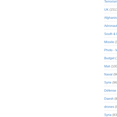
Terroris
UK
(151
Afghanist
Aéronau
South & 
Missile
(
Photo - 
Budget
(
Mali
(100
Naval
(9
Syrie
(96
Défense 
Daesh
(8
drones
(
Syria
(83