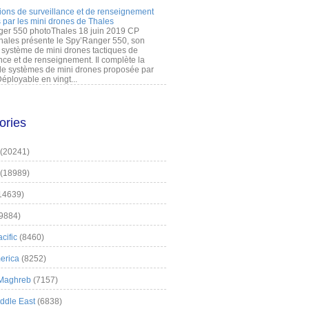
ions de surveillance et de renseignement
 par les mini drones de Thales
er 550 photoThales 18 juin 2019 CP
hales présente le Spy’Ranger 550, son
système de mini drones tactiques de
nce et de renseignement. Il complète la
 systèmes de mini drones proposée par
éployable en vingt...
ories
(20241)
(18989)
14639)
9884)
cific
(8460)
erica
(8252)
 Maghreb
(7157)
iddle East
(6838)