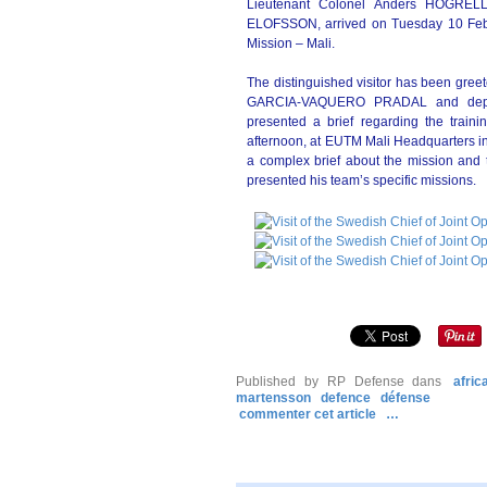
Lieutenant Colonel Anders HÖGREL
ELOFSSON, arrived on Tuesday 10 Febr
Mission – Mali.
The distinguished visitor has been gre
GARCIA-VAQUERO PRADAL and depart
presented a brief regarding the traini
afternoon, at EUTM Mali Headquarters i
a complex brief about the mission an
presented his team’s specific missions.
Published by RP Defense
dans
afri
martensson
defence
défense
commenter cet article
…