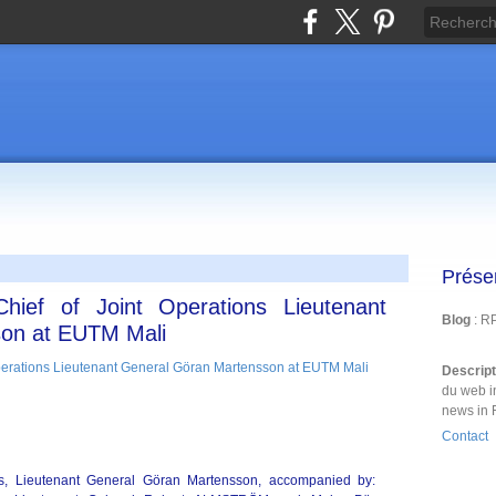
Prése
hief of Joint Operations Lieutenant
Blog
: R
on at EUTM Mali
Descrip
du web i
news in 
Contact
ns, Lieutenant General Göran Martensson, accompanied by: