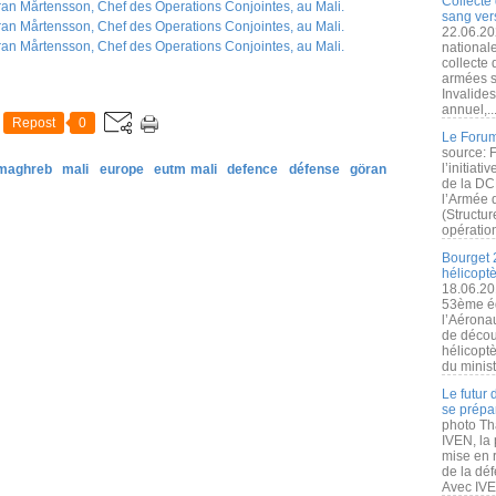
Collecte 
sang vers
22.06.20
nationale
collecte
armées s
Invalide
annuel,..
Repost
0
Le Forum
source: 
l’initiat
 maghreb
mali
europe
eutm mali
defence
défense
göran
de la DC
l’Armée 
(Structur
opération
Bourget 
hélicopt
18.06.20
53ème éd
l’Aérona
de découv
hélicopt
du minist
Le futur
se prépa
photo Th
IVEN, la 
mise en r
de la dé
Avec IVEN