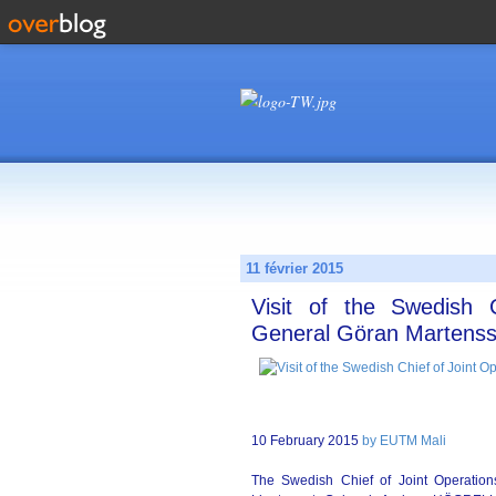
11 février 2015
Visit of the Swedish C
General Göran Martenss
10 February 2015
by EUTM Mali
The Swedish Chief of Joint Operatio