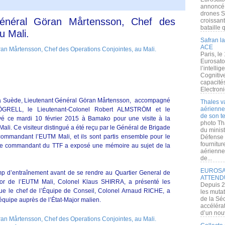
annoncé l
drones S
Général Göran Mårtensson, Chef des
croissan
bataille q
u Mali.
Safran la
ACE
Paris, le
Eurosato
l’intelli
Cognitive
capacité
Electroni
la Suède, Lieutenant Général Göran Mårtensson, accompagné
Thales v
aérienne 
HÖGRELL, le Lieutenant-Colonel Robert ALMSTRÖM et le
de son te
 ce mardi 10 février 2015 à Bamako pour une visite à la
photo Th
li. Ce visiteur distingué a été reçu par le Général de Brigade
du minist
andant l’EUTM Mali, et ils sont partis ensemble pour le
Défense 
fournitu
le commandant du TTF a exposé une mémoire au sujet de la
aérienne
de...
EUROSAT
amp d’entraînement avant de se rendre au Quartier General de
ATTEND
or de l’EUTM Mali, Colonel Klaus SHIRRA, a présenté les
Depuis 2
 que le chef de l’Équipe de Conseil, Colonel Arnaud RICHE, a
les muta
de la Sé
équipe auprès de l’État-Major malien.
accélérat
d’un nouv