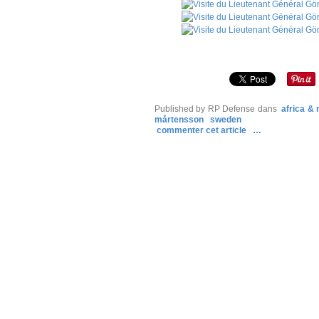
Published by RP Defense
dans
africa &
mårtensson
sweden
commenter cet article
…