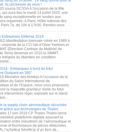
de sang du 14 juillet : Le sang donné pour le
é, ils ont besoin de vous !
20 source DCSSA À l'occasion de la fête
, qui aura lieu le mardi 14 juillet 2020, une
 de sang exceptionnelle en soutien aux
era organisée, à Paris, Hôtel national des
s Paris 7e, de 10h à 17h30. Rendez-vous
.
 Entreprises Défense 2019
FED Manifestation biennale créée en 1989 à
ive conjointe de la CCI Val-d’Oise/ Yvelines et
MAT (Direction Centrale du Matériel de
de Terre) devenue en 2010 la SIMMT
e Intégrée du Maintien en condition
nelle...
2019 - Embarquez à bord du futur
ère Guépard en 360°
19 Ministère des Armées A l’occasion de la
ition du Salon International de
utique et de l’Espace, nous vous proposons
rir la maquette grandeur réelle du futur
ère interarmées léger, exposée sur le stand
ère...
 de la supply chain aéronautique sécurisée
re grâce aux technologies de Thales
ales 17 juin 2019 CP Thales Thales lance
première plateforme digitale assurant la
elation entre industriels de l’aéronautique et
fense et fournisseurs de pièces détachées.
, l’acheteur bénéficie d’un tiers de...