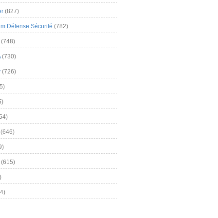
er
(827)
m Défense Sécurité
(782)
(748)
A
(730)
y
(726)
5)
5)
54)
(646)
9)
(615)
)
4)