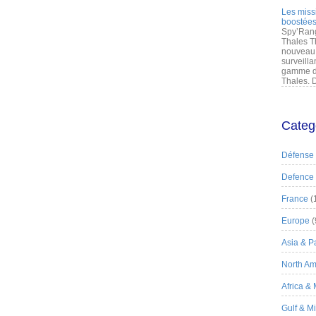
Les miss
boostées
Spy’Rang
Thales T
nouveau 
surveilla
gamme de
Thales. D
Categ
Défense
Defence
France
(
Europe
(
Asia & Pa
North Am
Africa &
Gulf & M