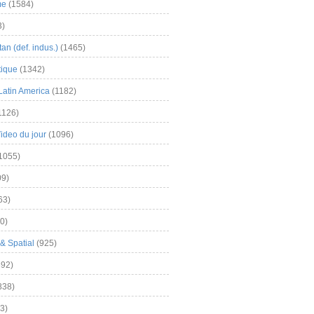
me
(1584)
3)
an (def. indus.)
(1465)
tique
(1342)
Latin America
(1182)
1126)
Video du jour
(1096)
1055)
9)
63)
0)
& Spatial
(925)
92)
838)
3)