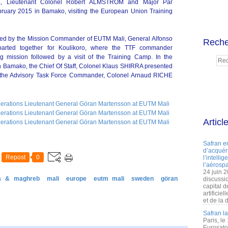
L, Lieutenant Colonel Robert ALMSTRÖM and Major Pär
uary 2015 in Bamako, visiting the European Union Training
eted by the Mission Commander of EUTM Mali, General Alfonso
Reche
ed together for Koulikoro, where the TTF commander
ng mission followed by a visit of the Training Camp. In the
n Bamako, the Chief Of Staff, Colonel Klaus SHIRRA presented
d the Advisory Task Force Commander, Colonel Arnaud RICHE
Articl
Safran e
d’acquéri
Repost
0
l’intelli
l’aérospa
24 juin 
ca & maghreb
mali
europe
eutm mali
sweden
göran
discussi
capital d
artificie
et de la 
Safran l
Paris, le
Eurosato