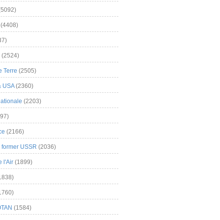
(5092)
(4408)
37)
(2524)
 Terre
(2505)
& USA
(2360)
ationale
(2203)
97)
ce
(2166)
& former USSR
(2036)
l'Air
(1899)
1838)
1760)
OTAN
(1584)