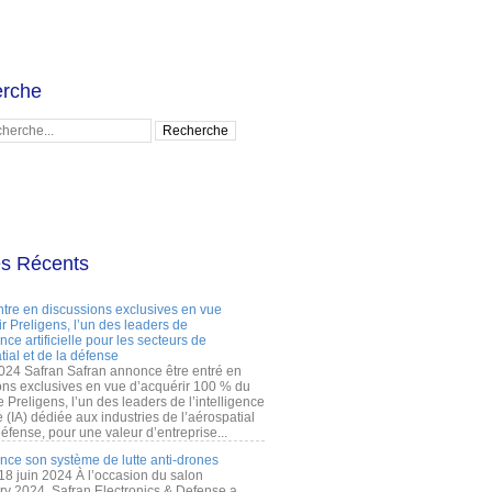
rche
es Récents
ntre en discussions exclusives en vue
r Preligens, l’un des leaders de
gence artificielle pour les secteurs de
tial et de la défense
2024 Safran Safran annonce être entré en
ons exclusives en vue d’acquérir 100 % du
e Preligens, l’un des leaders de l’intelligence
lle (IA) dédiée aux industries de l’aérospatial
défense, pour une valeur d’entreprise...
ance son système de lutte anti-drones
 18 juin 2024 À l’occasion du salon
ry 2024, Safran Electronics & Defense a