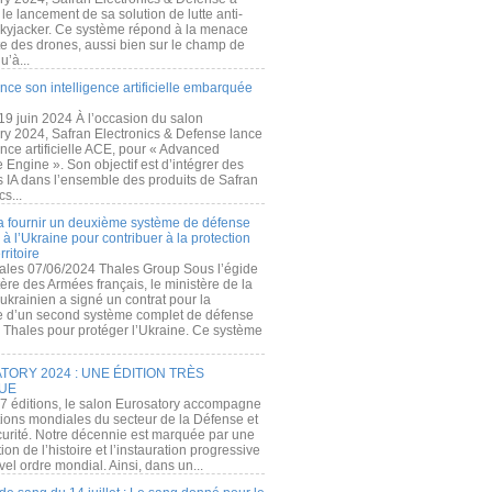
e lancement de sa solution de lutte anti-
kyjacker. Ce système répond à la menace
te des drones, aussi bien sur le champ de
u’à...
nce son intelligence artificielle embarquée
 19 juin 2024 À l’occasion du salon
ry 2024, Safran Electronics & Defense lance
gence artificielle ACE, pour « Advanced
 Engine ». Son objectif est d’intégrer des
s IA dans l’ensemble des produits de Safran
cs...
a fournir un deuxième système de défense
à l’Ukraine pour contribuer à la protection
rritoire
ales 07/06/2024 Thales Group Sous l’égide
ère des Armées français, le ministère de la
ukrainien a signé un contrat pour la
re d’un second système complet de défense
 Thales pour protéger l’Ukraine. Ce système
ORY 2024 : UNE ÉDITION TRÈS
UE
7 éditions, le salon Eurosatory accompagne
tions mondiales du secteur de la Défense et
curité. Notre décennie est marquée par une
ion de l’histoire et l’instauration progressive
el ordre mondial. Ainsi, dans un...