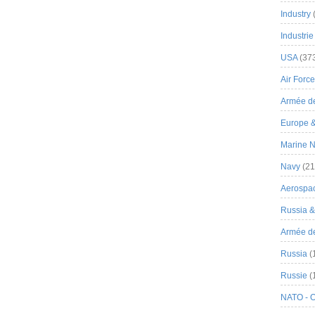
Industry
Industrie
USA
(37
Air Force
Armée de
Europe 
Marine N
Navy
(21
Aerospa
Russia 
Armée de 
Russia
(
Russie
(
NATO - 