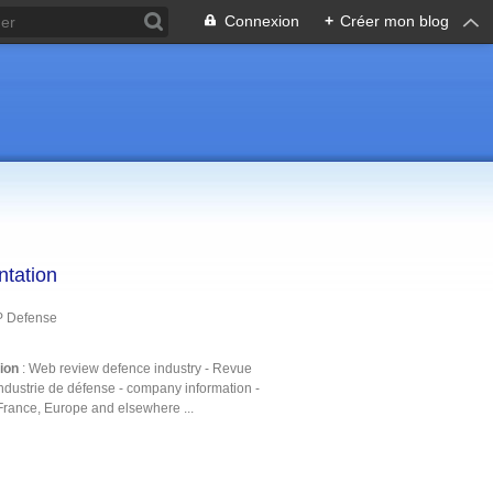
Connexion
+
Créer mon blog
ntation
P Defense
tion
: Web review defence industry - Revue
ndustrie de défense - company information -
France, Europe and elsewhere ...