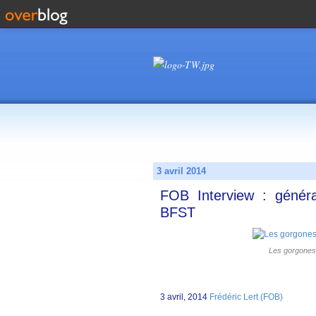
3 avril 2014
FOB Interview : génér
BFST
Les gorgones
3 avril, 2014
Frédéric Lert (FOB)