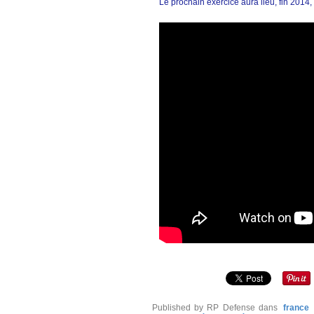
Le prochain exercice aura lieu, fin 2014,
Published by RP Defense
dans
france