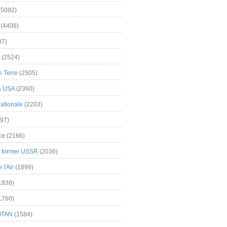
(5092)
(4408)
37)
(2524)
 Terre
(2505)
& USA
(2360)
ationale
(2203)
97)
ce
(2166)
& former USSR
(2036)
l'Air
(1899)
1838)
1760)
OTAN
(1584)