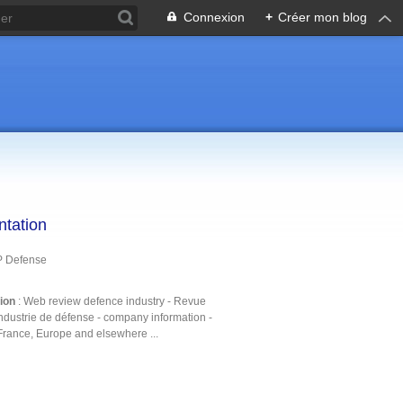
Connexion
+
Créer mon blog
ntation
P Defense
tion
: Web review defence industry - Revue
ndustrie de défense - company information -
France, Europe and elsewhere ...