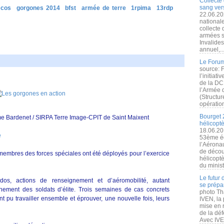
Collecte 
sang vers
cos
gorgones 2014
bfst
armée de terre
1rpima
13rdp
22.06.20
nationale
collecte
armées s
Invalide
annuel,..
Le Forum
source: 
l’initiat
de la DC
l’Armée 
(Structur
opération
Bourget 
e Bardenet / SIRPA Terre Image-CPIT de Saint Maixent
hélicopt
18.06.20
e
53ème éd
l’Aérona
de découv
embres des forces spéciales ont été déployés pour l’exercice
hélicopt
du minist
Le futur
s, actions de renseignement et d’aéromobilité, autant
se prépa
nnement des soldats d’élite. Trois semaines de cas concrets
photo Th
nt pu travailler ensemble et éprouver, une nouvelle fois, leurs
IVEN, la 
mise en r
de la dé
Avec IVEN