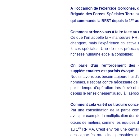
A l’occasion de l’exercice Gorgones, 
Brigade des Forces Spéciales Terre su
er
qui commande la BFST depuis le 1
ao
Comment arrivez-vous à faire face au 
Ce que l’on appelle la « manœuvre RH » 
changent, mais l’expérience collective 
forces spéciales. Une de mes préoccup
richesse humaine et de la consolider.
On parle d’un renforcement des e
supplémentaires est parfois évoqué…
Nous n’avons pas besoin aujourd’hui d’un
hommes. Il est par contre nécessaire de c
par le tempo d’opération très élevé et 
depuis le renseignement jusqu’à l’aéro
Comment cela va-t-il se traduire conc
Par une consolidation de la partie c
avec par exemple la multiplication des 
cœurs de métiers, comme les équipes d
er
au 1
RPIMA. C’est environ une centai
des capacités rares indispensables en