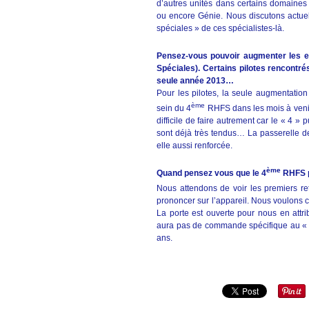
d’autres unités dans certains domaines
ou encore Génie. Nous discutons actuell
spéciales » de ces spécialistes-là.
Pensez-vous pouvoir augmenter les ef
Spéciales). Certains pilotes rencontr
seule année 2013…
Pour les pilotes, la seule augmentatio
ème
sein du 4
RHFS dans les mois à venir
difficile de faire autrement car le « 4 
sont déjà très tendus… La passerelle d
elle aussi renforcée.
ème
Quand pensez vous que le 4
RHFS p
Nous attendons de voir les premiers re
prononcer sur l’appareil. Nous voulons co
La porte est ouverte pour nous en attri
aura pas de commande spécifique au « 4
ans.