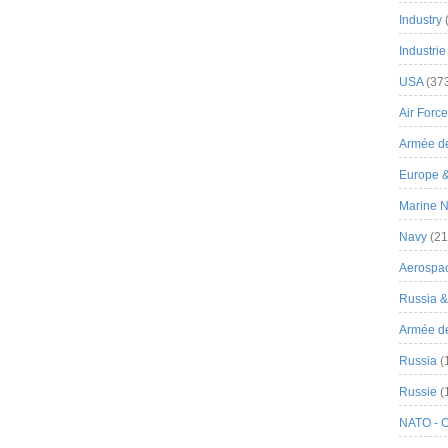
Industry
Industrie
USA
(37
Air Force
Armée de
Europe 
Marine N
Navy
(21
Aerospa
Russia 
Armée de 
Russia
(
Russie
(
NATO - 