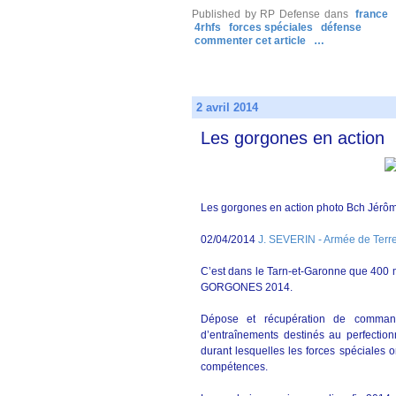
Published by RP Defense
dans
france
4rhfs
forces spéciales
défense
commenter cet article
…
2 avril 2014
Les gorgones en action
Les gorgones en action photo Bch Jérôm
02/04/2014
J. SEVERIN - Armée de Terr
C’est dans le Tarn-et-Garonne que 400 m
GORGONES 2014.
Dépose et récupération de commando
d’entraînements destinés au perfectio
durant lesquelles les forces spéciales o
compétences.