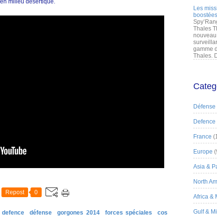
 en milieu désertique.
Les miss
boostées
Spy’Rang
Thales T
nouveau 
surveilla
gamme de
Thales. D
Categ
Défense
Defence
France
(
Europe
(
Asia & Pa
North Am
Repost
0
Africa &
Gulf & M
defence
défense
gorgones 2014
forces spéciales
cos