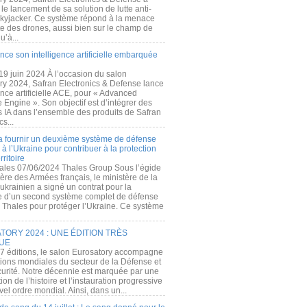
e lancement de sa solution de lutte anti-
kyjacker. Ce système répond à la menace
te des drones, aussi bien sur le champ de
u’à...
nce son intelligence artificielle embarquée
 19 juin 2024 À l’occasion du salon
ry 2024, Safran Electronics & Defense lance
gence artificielle ACE, pour « Advanced
 Engine ». Son objectif est d’intégrer des
s IA dans l’ensemble des produits de Safran
cs...
a fournir un deuxième système de défense
à l’Ukraine pour contribuer à la protection
rritoire
ales 07/06/2024 Thales Group Sous l’égide
ère des Armées français, le ministère de la
ukrainien a signé un contrat pour la
re d’un second système complet de défense
 Thales pour protéger l’Ukraine. Ce système
ORY 2024 : UNE ÉDITION TRÈS
UE
7 éditions, le salon Eurosatory accompagne
tions mondiales du secteur de la Défense et
curité. Notre décennie est marquée par une
ion de l’histoire et l’instauration progressive
el ordre mondial. Ainsi, dans un...