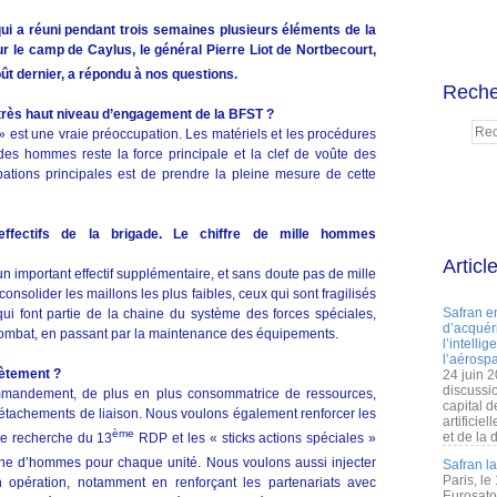
qui a réuni pendant trois semaines plusieurs éléments de la
r le camp de Caylus, le général Pierre Liot de Nortbecourt,
ût dernier, a répondu à nos questions.
Reche
très haut niveau d’engagement de la BFST ?
est une vraie préoccupation. Les matériels et les procédures
des hommes reste la force principale et la clef de voûte des
ations principales est de prendre la pleine mesure de cette
ffectifs de la brigade. Le chiffre de mille hommes
Articl
 important effectif supplémentaire, et sans doute pas de mille
onsolider les maillons les plus faibles, ceux qui sont fragilisés
Safran e
qui font partie de la chaine du système des forces spéciales,
d’acquéri
combat, en passant par la maintenance des équipements.
l’intelli
l’aérospa
rètement ?
24 juin 
discussi
ommandement, de plus en plus consommatrice de ressources,
capital d
détachements de liaison. Nous voulons également renforcer les
artificie
ème
et de la 
e recherche du 13
RDP et les « sticks actions spéciales »
ne d’hommes pour chaque unité. Nous voulons aussi injecter
Safran l
Paris, le
 opération, notamment en renforçant les partenariats avec
Eurosato