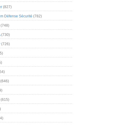
er
(827)
m Défense Sécurité
(782)
(748)
A
(730)
y
(726)
5)
5)
54)
(646)
9)
(615)
)
4)