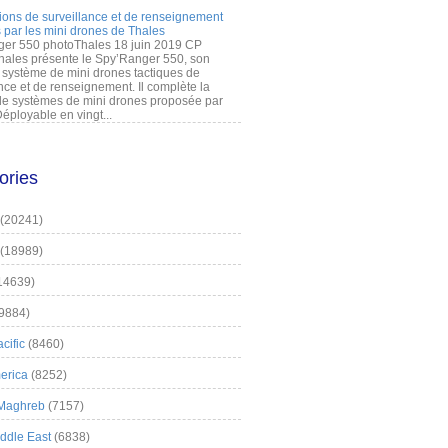
ions de surveillance et de renseignement
 par les mini drones de Thales
er 550 photoThales 18 juin 2019 CP
hales présente le Spy’Ranger 550, son
système de mini drones tactiques de
nce et de renseignement. Il complète la
 systèmes de mini drones proposée par
éployable en vingt...
ories
(20241)
(18989)
14639)
9884)
cific
(8460)
erica
(8252)
 Maghreb
(7157)
iddle East
(6838)