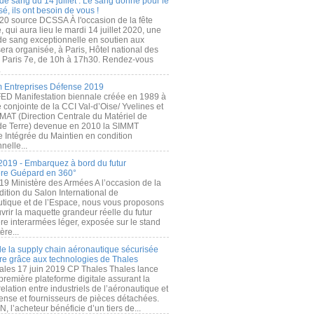
de sang du 14 juillet : Le sang donné pour le
é, ils ont besoin de vous !
20 source DCSSA À l'occasion de la fête
, qui aura lieu le mardi 14 juillet 2020, une
 de sang exceptionnelle en soutien aux
era organisée, à Paris, Hôtel national des
s Paris 7e, de 10h à 17h30. Rendez-vous
.
 Entreprises Défense 2019
FED Manifestation biennale créée en 1989 à
ive conjointe de la CCI Val-d’Oise/ Yvelines et
MAT (Direction Centrale du Matériel de
de Terre) devenue en 2010 la SIMMT
e Intégrée du Maintien en condition
nelle...
2019 - Embarquez à bord du futur
ère Guépard en 360°
19 Ministère des Armées A l’occasion de la
ition du Salon International de
utique et de l’Espace, nous vous proposons
rir la maquette grandeur réelle du futur
ère interarmées léger, exposée sur le stand
ère...
 de la supply chain aéronautique sécurisée
re grâce aux technologies de Thales
ales 17 juin 2019 CP Thales Thales lance
première plateforme digitale assurant la
elation entre industriels de l’aéronautique et
fense et fournisseurs de pièces détachées.
, l’acheteur bénéficie d’un tiers de...