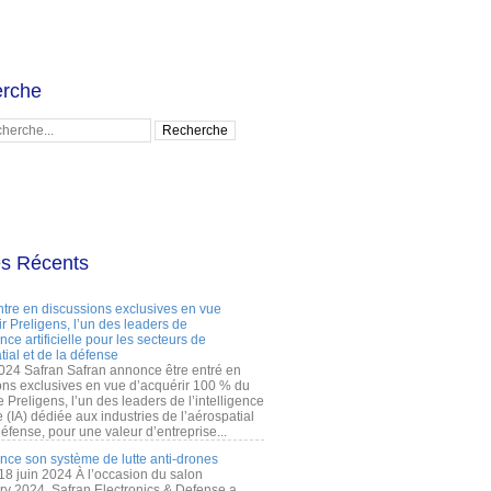
rche
es Récents
ntre en discussions exclusives en vue
r Preligens, l’un des leaders de
gence artificielle pour les secteurs de
tial et de la défense
2024 Safran Safran annonce être entré en
ons exclusives en vue d’acquérir 100 % du
e Preligens, l’un des leaders de l’intelligence
lle (IA) dédiée aux industries de l’aérospatial
défense, pour une valeur d’entreprise...
ance son système de lutte anti-drones
 18 juin 2024 À l’occasion du salon
ry 2024, Safran Electronics & Defense a