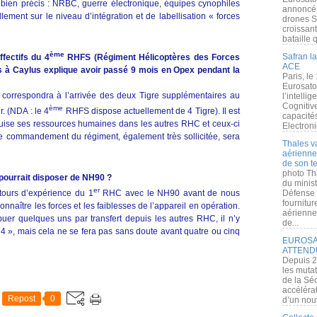
 bien précis : NRBC, guerre électronique, équipes cynophiles
annoncé l
ement sur le niveau d’intégration et de labellisation « forces
drones S
croissan
bataille q
ème
Safran la
fectifs du 4
RHFS (Régiment Hélicoptères des Forces
ACE
és à Caylus explique avoir passé 9 mois en Opex pendant la
Paris, le
Eurosato
n correspondra à l’arrivée des deux Tigre supplémentaires au
l’intelli
Cognitive
ème
. (NDA : le 4
RHFS dispose actuellement de 4 Tigre). Il est
capacité
» puise ses ressources humaines dans les autres RHC et ceux-ci
Electroni
e commandement du régiment, également très sollicitée, sera
Thales v
aérienne 
de son te
photo Th
ourrait disposer de NH90 ?
du minist
er
tours d’expérience du 1
RHC avec le NH90 avant de nous
Défense 
fournitu
nnaître les forces et les faiblesses de l’appareil en opération.
aérienne
buer quelques uns par transfert depuis les autres RHC, il n’y
de...
 », mais cela ne se fera pas sans doute avant quatre ou cinq
EUROSAT
ATTEND
Depuis 2
les muta
de la Sé
accélérat
Repost
0
d’un nouv