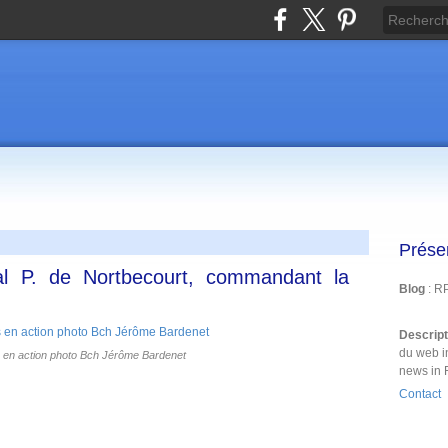
Prése
al P. de Nortbecourt, commandant la
Blog
: R
Descrip
du web i
 en action photo Bch Jérôme Bardenet
news in 
Contact