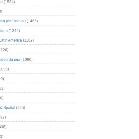
me
(1584)
3)
an (def. indus.)
(1465)
tique
(1342)
Latin America
(1182)
1126)
Video du jour
(1096)
1055)
9)
63)
0)
& Spatial
(925)
92)
838)
3)