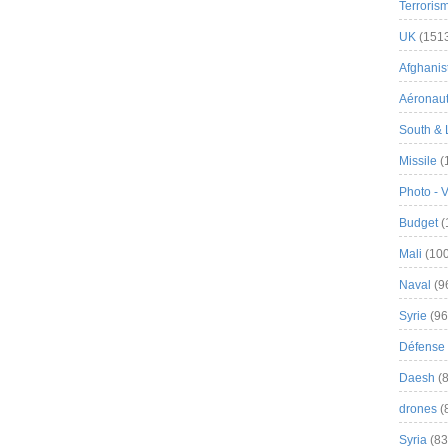
Terroris
UK
(151
Afghanist
Aéronau
South & 
Missile
(
Photo - 
Budget
(
Mali
(100
Naval
(9
Syrie
(96
Défense 
Daesh
(8
drones
(
Syria
(83