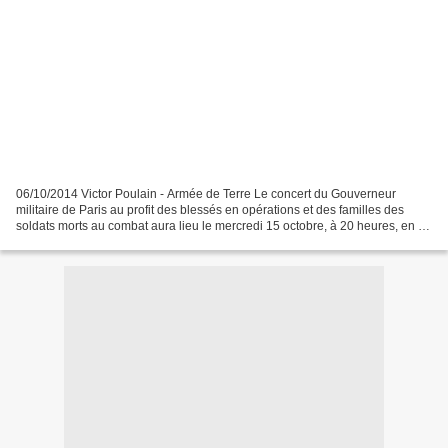
06/10/2014 Victor Poulain - Armée de Terre Le concert du Gouverneur
militaire de Paris au profit des blessés en opérations et des familles des
soldats morts au combat aura lieu le mercredi 15 octobre, à 20 heures, en la
cathédrale Saint-Louis des Invalides....