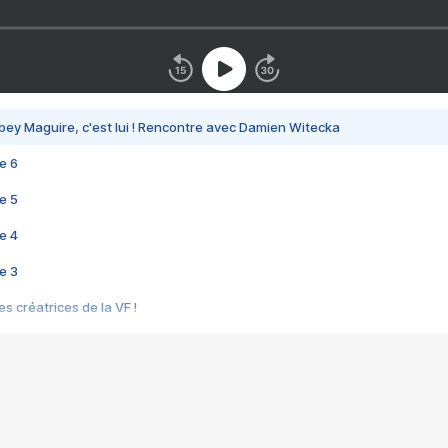
bey Maguire, c'est lui ! Rencontre avec Damien Witecka
e 6
e 5
e 4
e 3
s créatrices de la VF !
e 2
e 1
e Mektoub My Love arrive enfin ! Rencontre avec Shaïn Boumedine et Sal