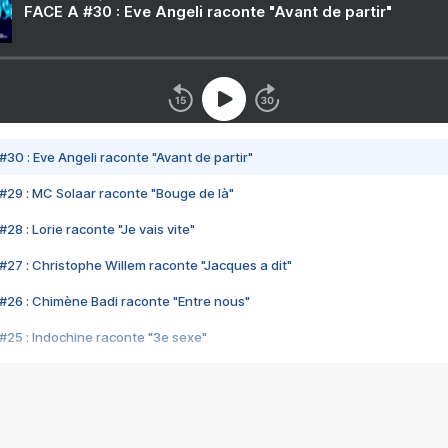
FACE A #30 : Eve Angeli raconte "Avant de partir"
#30 : Eve Angeli raconte "Avant de partir"
#29 : MC Solaar raconte "Bouge de là"
28 : Lorie raconte "Je vais vite"
#27 : Christophe Willem raconte "Jacques a dit"
#26 : Chimène Badi raconte "Entre nous"
#25 : Indochine raconte "3e sexe"
#24 : Zaho raconte "C'est chelou"
#23 : Patrick Bruel raconte "Au café des délices"
#22 : Kyo raconte "Le chemin"