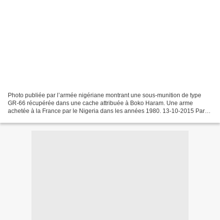
Photo publiée par l’armée nigériane montrant une sous-munition de type
GR-66 récupérée dans une cache attribuée à Boko Haram. Une arme
achetée à la France par le Nigeria dans les années 1980. 13-10-2015 Par
Nicolas Champeaux, Olivier Fourt - RFI Un double...