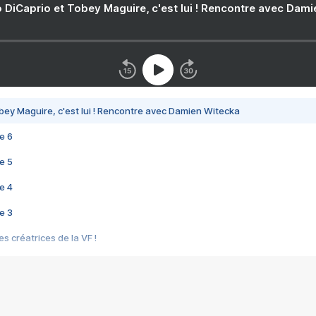
 DiCaprio et Tobey Maguire, c'est lui ! Rencontre avec Dam
bey Maguire, c'est lui ! Rencontre avec Damien Witecka
e 6
e 5
e 4
e 3
s créatrices de la VF !
e 2
e 1
e Mektoub My Love arrive enfin ! Rencontre avec Shaïn Boumedine et Sal